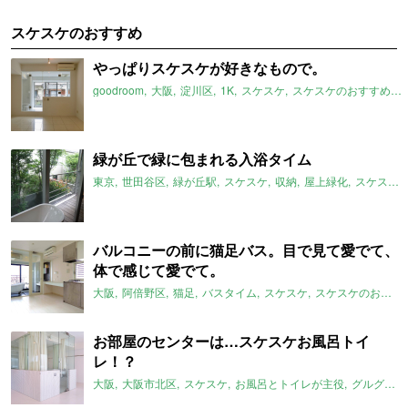
スケスケのおすすめ
やっぱりスケスケが好きなもので。
goodroom
大阪
淀川区
1K
スケスケ
スケスケのおすすめ
緑が丘で緑に包まれる入浴タイム
東京
世田谷区
緑が丘駅
スケスケ
収納
屋上緑化
スケスケのおすすめ
バルコニーの前に猫足バス。目で見て愛でて、
体で感じて愛でて。
大阪
阿倍野区
猫足
バスタイム
スケスケ
スケスケのおすすめ
お部屋のセンターは…スケスケお風呂トイ
レ！？
大阪
大阪市北区
スケスケ
お風呂とトイレが主役
グルグル系