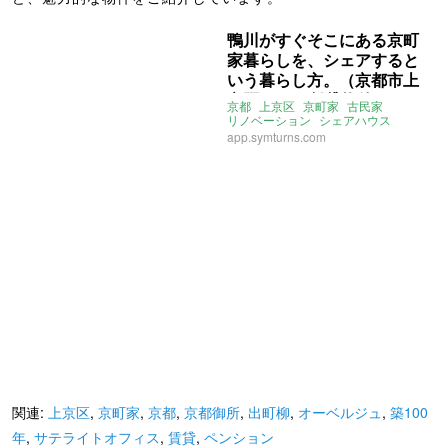
鴨川がすぐそこにある京町
家暮らしを、シェアすると
いう暮らし方。（京都市上
京区74㎡の賃貸物件）
京都
上京区
京町家
古民家
リノベーション
シェアハウス
symturns
シムターンズ
鴨川
app.symturns.com
築100年
シェア別荘
京都御所
出町柳
お試し移住
1.5拠点
賃貸
関連:
上京区
,
京町家
,
京都
,
京都御所
,
出町柳
,
オーベルジュ
,
築100
年
,
サテライトオフィス
,
賃貸
,
ペンション