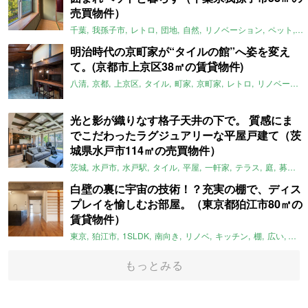
売買物件）
千葉
我孫子市
レトロ
団地
自然
リノベーション
ペット
ラ
明治時代の京町家が“タイルの館”へ姿を変え
て。(京都市上京区38㎡の賃貸物件)
八清
京都
上京区
タイル
町家
京町家
レトロ
リノベーション
光と影が織りなす格子天井の下で。 質感にま
でこだわったラグジュアリーな平屋戸建て（茨
城県水戸市114㎡の売買物件）
茨城
水戸市
水戸駅
タイル
平屋
一軒家
テラス
庭
募集中
白壁の裏に宇宙の技術！？充実の棚で、ディス
プレイを愉しむお部屋。（東京都狛江市80㎡の
賃貸物件）
東京
狛江市
1SLDK
南向き
リノベ
キッチン
棚
広い
ガイ
もっとみる