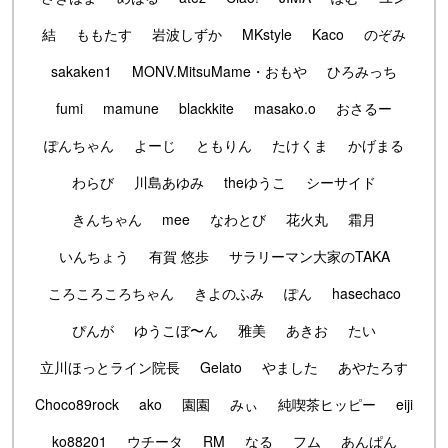
結
ももたす
岩波しずか
MKstyle
Kaco
のぞみ
sakaken1
MONV.MitsuMame・おもや
ひろみっち
fumi
mamune
blackkite
masako.o
おさるー
ぽんちゃん
よーじ
ともりん
たけくま
かげまる
わらび
川島あゆみ
theゆうこ
シーサイド
きんちゃん
mee
なわとび
花火丸
霜月
いんちょう
有賀 悠歩
サラリーマン大家のTAKA
ころころころちゃん
きよのふみ
ぽん
hasechaco
ぴんが
ゆうこぼ〜ん
雅美
あきお
たい
立川ほっとライン院長
Gelato
やました
あやたろす
Choco89rock
ako
園園
みぃ
純喫茶ヒッピー
eiji
ko88201
ウチータ
RM
なる
フム
あんぱん