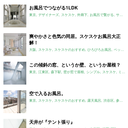
お風呂でつながる1LDK
東京
デザイナーズ
スケスケ
外廊下
お風呂で繋がる
サンルーム
爽やかさと色気の同居。スケスケお風呂大正
解！
大阪
スケスケ
スケスケのおすすめ
ひろびろお風呂
ペット可
この傾斜の窓、というか壁、というか屋根？
東京
江東区
森下駅
壁が窓で屋根
シンプル
スケスケ
ミニマム
空で入るお風呂。
東京
スケスケ
スケスケのおすすめ
露天風呂
渋谷区
参宮橋駅
天井が『テント張り』