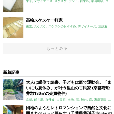
東京
デザイナーズ
スケスケ
テント
台東区
稲荷町駅
コンクリート
高輪スケスケ一軒家
東京
スケスケ
スケスケのおすすめ
デザイナーズ
三線五駅
もっとみる
新着記事
大人は縁側で読書、子どもは庭で運動会。「ま
いにち夏休み」が叶う里山の古民家 (京都府船
井郡130㎡の売買物件)
京都
船井郡
京丹波
古民家
土地
蔵
離れ
庭
家庭菜園
倉
団地のようなレトロマンションで自然と文化に
囲まれペットと暮らす（千葉県我孫子市58㎡の