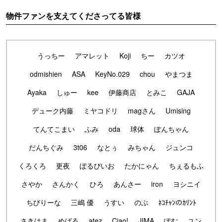
物件ファンを支えてくださってる皆様
うっちー
アマレット
Koji
ちー
カツオ
odmishien
ASA
KeyNo.029
chou
やまつま
Ayaka
しゅー
kee
伊藤商店
とみこ
GAJA
デューク内藤
ミヤコドリ
magさん
Umising
てんてこまい
ふみ
oda
球体
ぽんちゃん
だんちぐみ
3t06
なとぅ
みちゃん
ジュンコ
くろくろ
更夜
ぽるぴいお
たかにゃん
ちぇるもふ
さやか
さんかく
ひろ
あんさー
iron
ヨシニイ
ちびりーな
三嶋 優
うすい
のぶ
ﾈｺﾁｬﾝのｶﾘﾝﾄ
さきはま
めばる
atez
Ciao!
JIMA
ぽむ
ユン