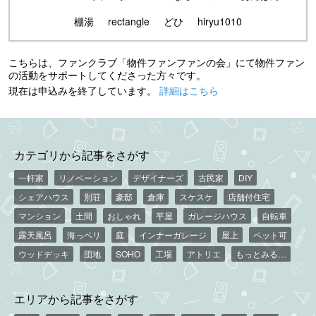
棚湯
rectangle
どひ
hiryu1010
こちらは、ファンクラブ「物件ファンファンの会」にて物件ファン
の活動をサポートしてくださった方々です。
現在は申込みを終了しています。
詳細はこちら
カテゴリから記事をさがす
一軒家
リノベーション
デザイナーズ
古民家
DIY
シェアハウス
別荘
豪邸
倉庫
スケスケ
店舗付住宅
マンション
土間
おしゃれ
平屋
ガレージハウス
自転車
露天風呂
海っペリ
庭
インナーガレージ
屋上
ペット可
ウッドデッキ
団地
SOHO
工場
アトリエ
もっとみる…
エリアから記事をさがす