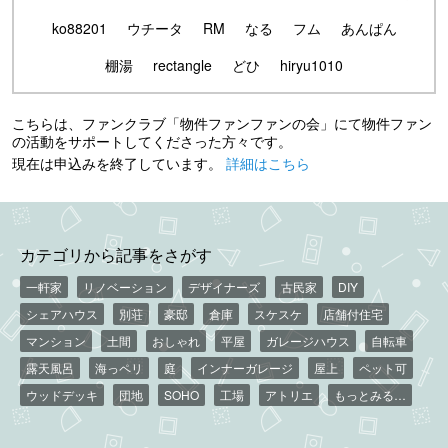
ko88201
ウチータ
RM
なる
フム
あんぱん
棚湯
rectangle
どひ
hiryu1010
こちらは、ファンクラブ「物件ファンファンの会」にて物件ファン
の活動をサポートしてくださった方々です。
現在は申込みを終了しています。
詳細はこちら
カテゴリから記事をさがす
一軒家
リノベーション
デザイナーズ
古民家
DIY
シェアハウス
別荘
豪邸
倉庫
スケスケ
店舗付住宅
マンション
土間
おしゃれ
平屋
ガレージハウス
自転車
露天風呂
海っペリ
庭
インナーガレージ
屋上
ペット可
ウッドデッキ
団地
SOHO
工場
アトリエ
もっとみる…