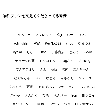
物件ファンを支えてくださってる皆様
うっちー
アマレット
Koji
ちー
カツオ
odmishien
ASA
KeyNo.029
chou
やまつま
Ayaka
しゅー
kee
伊藤商店
とみこ
GAJA
デューク内藤
ミヤコドリ
magさん
Umising
てんてこまい
ふみ
oda
球体
ぽんちゃん
だんちぐみ
3t06
なとぅ
みちゃん
ジュンコ
くろくろ
更夜
ぽるぴいお
たかにゃん
ちぇるもふ
さやか
さんかく
ひろ
あんさー
iron
ヨシニイ
ちびりーな
三嶋 優
うすい
のぶ
ﾈｺﾁｬﾝのｶﾘﾝﾄ