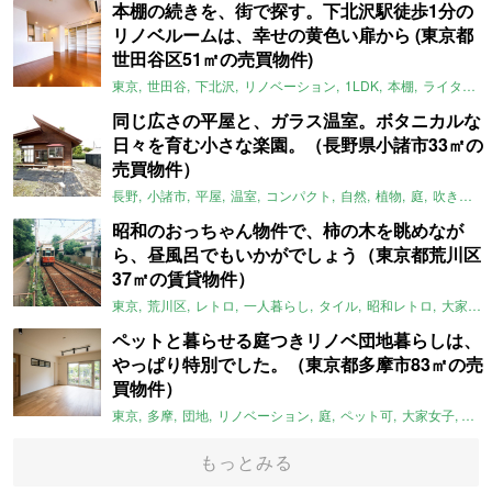
本棚の続きを、街で探す。下北沢駅徒歩1分の
リノベルームは、幸せの黄色い扉から (東京都
世田谷区51㎡の売買物件)
東京
世田谷
下北沢
リノベーション
1LDK
本棚
ライター：ほしりょうこ
同じ広さの平屋と、ガラス温室。ボタニカルな
日々を育む小さな楽園。（長野県小諸市33㎡の
売買物件）
長野
小諸市
平屋
温室
コンパクト
自然
植物
庭
吹き抜け
昭和のおっちゃん物件で、柿の木を眺めなが
ら、昼風呂でもいかがでしょう（東京都荒川区
37㎡の賃貸物件）
東京
荒川区
レトロ
一人暮らし
タイル
昭和レトロ
大家女子
ペットと暮らせる庭つきリノベ団地暮らしは、
やっぱり特別でした。（東京都多摩市83㎡の売
買物件）
東京
多摩
団地
リノベーション
庭
ペット可
大家女子
団地
もっとみる