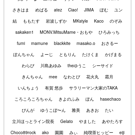
さきはま
めばる
atez
Ciao!
JIMA
ぽむ
ユン
結
ももたす
岩波しずか
MKstyle
Kaco
のぞみ
sakaken1
MONV.MitsuMame・おもや
ひろみっち
fumi
mamune
blackkite
masako.o
おさるー
ぽんちゃん
よーじ
ともりん
たけくま
かげまる
わらび
川島あゆみ
theゆうこ
シーサイド
きんちゃん
mee
なわとび
花火丸
霜月
いんちょう
有賀 悠歩
サラリーマン大家のTAKA
ころころころちゃん
きよのふみ
ぽん
hasechaco
ぴんが
ゆうこぼ〜ん
雅美
あきお
たい
立川ほっとライン院長
Gelato
やました
あやたろす
Choco89rock
ako
園園
みぃ
純喫茶ヒッピー
eiji