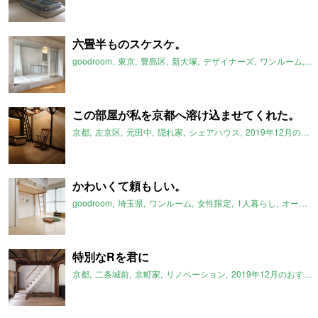
六畳半ものスケスケ。
goodroom
東京
豊島区
新大塚
デザイナーズ
ワンルーム
ス
この部屋が私を京都へ溶け込ませてくれた。
京都
左京区
元田中
隠れ家
シェアハウス
2019年12月のおすすめ
かわいくて頼もしい。
goodroom
埼玉県
ワンルーム
女性限定
1人暮らし
オートロック
特別なRを君に
京都
二条城前
京町家
リノベーション
2019年12月のおすすめ