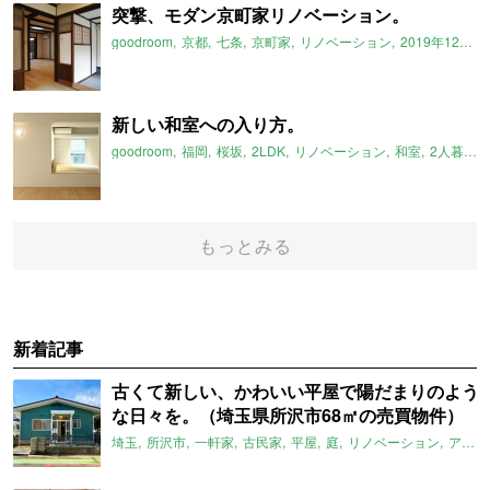
突撃、モダン京町家リノベーション。
goodroom
京都
七条
京町家
リノベーション
2019年12月のおすすめ
新しい和室への入り方。
goodroom
福岡
桜坂
2LDK
リノベーション
和室
2人暮らし
もっとみる
新着記事
古くて新しい、かわいい平屋で陽だまりのよう
な日々を。（埼玉県所沢市68㎡の売買物件）
埼玉
所沢市
一軒家
古民家
平屋
庭
リノベーション
アメリカンハウス