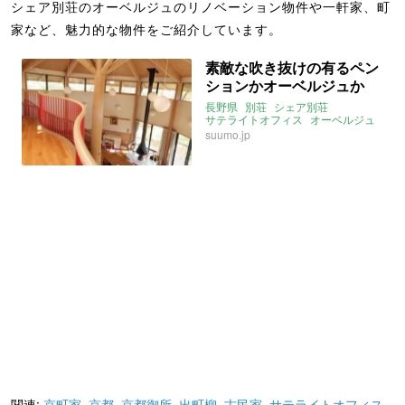
シェア別荘のオーベルジュのリノベーション物件や一軒家、町
家など、魅力的な物件をご紹介しています。
素敵な吹き抜けの有るペン
ションかオーベルジュか
長野県
別荘
シェア別荘
サテライトオフィス
オーベルジュ
ペンション
suumo.jp
関連:
京町家
,
京都
,
京都御所
,
出町柳
,
古民家
,
サテライトオフィス
,