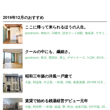
2019年12月のおすすめ
ここに帰って来られるほうの人生。
goodroom
神奈川
川崎市
読売ランド前駅
無垢床
デザイナーズ
クールの中にも、繊細さ。
goodroom
東京
墨田区
押上
デザイナーズ
1LDK
2019年12月のおすすめ
昭和三年築の洋風一戸建て
大阪
阿波座
中之島
一軒家
洋館
家庭菜園
2019年12月のおすすめ
賃貸で始める銭湯経営デビュー元年
大阪
阿倍野
一軒家
銭湯
寮
民泊
改装可能
DIY可能
2019年12月のおすすめ