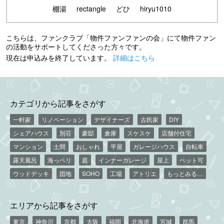
棚湯
rectangle
どひ
hiryu1010
こちらは、ファンクラブ「物件ファンファンの会」にて物件ファン
の活動をサポートしてくださった方々です。
現在は申込みを終了しています。
詳細はこちら
カテゴリから記事をさがす
一軒家
リノベーション
デザイナーズ
古民家
DIY
シェアハウス
別荘
豪邸
倉庫
スケスケ
店舗付住宅
マンション
土間
おしゃれ
平屋
ガレージハウス
自転車
露天風呂
海っペリ
庭
インナーガレージ
屋上
ペット可
ウッドデッキ
団地
SOHO
工場
アトリエ
もっとみる…
エリアから記事をさがす
東京
神奈川
京都
大阪
福岡
北海道
宮城
群馬