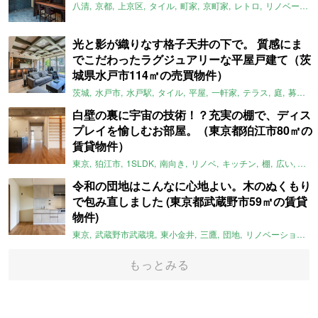
八清
京都
上京区
タイル
町家
京町家
レトロ
リノベーション
光と影が織りなす格子天井の下で。 質感にま
でこだわったラグジュアリーな平屋戸建て（茨
城県水戸市114㎡の売買物件）
茨城
水戸市
水戸駅
タイル
平屋
一軒家
テラス
庭
募集中
白壁の裏に宇宙の技術！？充実の棚で、ディス
プレイを愉しむお部屋。（東京都狛江市80㎡の
賃貸物件）
東京
狛江市
1SLDK
南向き
リノベ
キッチン
棚
広い
ガイ
令和の団地はこんなに心地よい。木のぬくもり
で包み直しました (東京都武蔵野市59㎡の賃貸
物件)
東京
武蔵野市武蔵境
東小金井
三鷹
団地
リノベーション
もっとみる