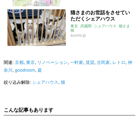
猫さまのお世話をさせてい
ただくシェアハウス
東京
武蔵関
シェアハウス
猫さま
猫
suumo.jp
関連:
京都
,
東京
,
リノベーション
,
一軒家
,
賃貸
,
古民家
,
レトロ
,
神
奈川
,
goodroom
,
庭
絞り込み解除:
シェアハウス
,
猫
こんな記事もあります