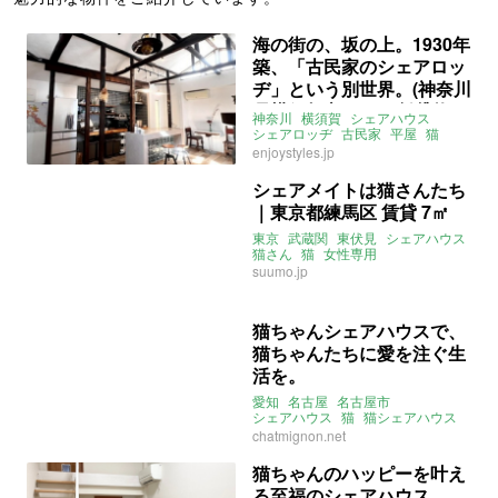
海の街の、坂の上。1930年
築、「古民家のシェアロッ
ヂ」という別世界。(神奈川
県横須賀市10㎡の賃貸物
神奈川
横須賀
シェアハウス
件)
シェアロッヂ
古民家
平屋
猫
女性限定
海
大家女子
賃貸
enjoystyles.jp
シェアメイトは猫さんたち
｜東京都練馬区 賃貸 7㎡
東京
武蔵関
東伏見
シェアハウス
猫さん
猫
女性専用
suumo.jp
猫ちゃんシェアハウスで、
猫ちゃんたちに愛を注ぐ生
活を。
愛知
名古屋
名古屋市
シェアハウス
猫
猫シェアハウス
桜山
シャミニヨン
instagram
chatmignon.net
猫ちゃんのハッピーを叶え
る至福のシェアハウス