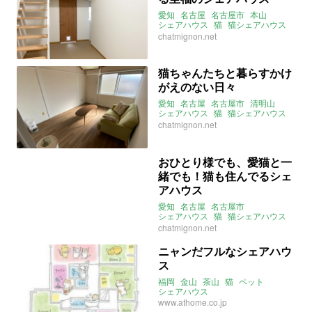
愛知
名古屋
名古屋市
本山
シェアハウス
猫
猫シェアハウス
シャミニヨン
chatmignon.net
猫ちゃんたちと暮らすかけ
がえのない日々
愛知
名古屋
名古屋市
清明山
シェアハウス
猫
猫シェアハウス
シャミニヨン
chatmignon.net
おひとり様でも、愛猫と一
緒でも！猫も住んでるシェ
アハウス
愛知
名古屋
名古屋市
シェアハウス
猫
猫シェアハウス
instagram
シャミニヨン
賃貸
chatmignon.net
ニャンだフルなシェアハウ
ス
福岡
金山
茶山
猫
ペット
シェアハウス
www.athome.co.jp