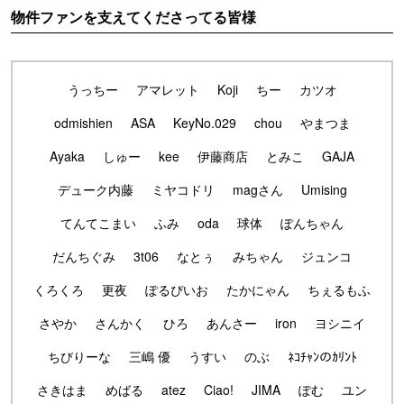
物件ファンを支えてくださってる皆様
うっちー
アマレット
Koji
ちー
カツオ
odmishien
ASA
KeyNo.029
chou
やまつま
Ayaka
しゅー
kee
伊藤商店
とみこ
GAJA
デューク内藤
ミヤコドリ
magさん
Umising
てんてこまい
ふみ
oda
球体
ぽんちゃん
だんちぐみ
3t06
なとぅ
みちゃん
ジュンコ
くろくろ
更夜
ぽるぴいお
たかにゃん
ちぇるもふ
さやか
さんかく
ひろ
あんさー
iron
ヨシニイ
ちびりーな
三嶋 優
うすい
のぶ
ﾈｺﾁｬﾝのｶﾘﾝﾄ
さきはま
めばる
atez
Ciao!
JIMA
ぽむ
ユン