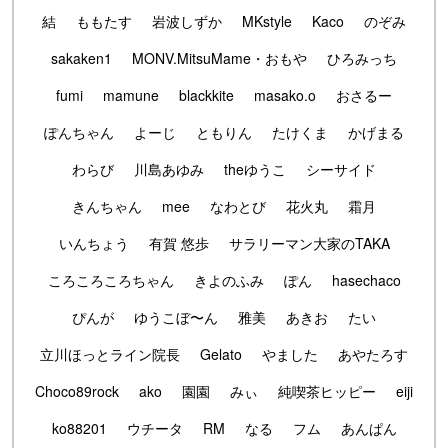
結
ももたす
岩波しずか
MKstyle
Kaco
のぞみ
sakaken1
MONV.MitsuMame・おもや
ひろみっち
fumi
mamune
blackkite
masako.o
おさるー
ぽんちゃん
よーじ
ともりん
たけくま
かげまる
わらび
川島あゆみ
theゆうこ
シーサイド
きんちゃん
mee
なわとび
花火丸
霜月
いんちょう
有賀 悠歩
サラリーマン大家のTAKA
ころころころちゃん
きよのふみ
ぽん
hasechaco
ぴんが
ゆうこぼ〜ん
雅美
あきお
たい
立川ほっとライン院長
Gelato
やました
あやたろす
Choco89rock
ako
園園
みぃ
純喫茶ヒッピー
eiji
ko88201
ウチータ
RM
なる
フム
あんぱん