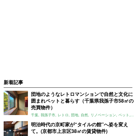
新着記事
団地のようなレトロマンションで自然と文化に
囲まれペットと暮らす（千葉県我孫子市58㎡の
売買物件）
千葉
我孫子市
レトロ
団地
自然
リノベーション
ペット
ラ
明治時代の京町家が“タイルの館”へ姿を変え
て。(京都市上京区38㎡の賃貸物件)