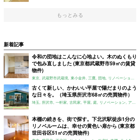
もっとみる
新着記事
令和の団地はこんなに心地よい。木のぬくもり
で包み直しました (東京都武蔵野市59㎡の賃貸
物件)
東京
武蔵野市武蔵境
東小金井
三鷹
団地
リノベーション
古くて新しい、かわいい平屋で陽だまりのよう
な日々を。（埼玉県所沢市68㎡の売買物件）
埼玉
所沢市
一軒家
古民家
平屋
庭
リノベーション
アメリカンハウス
本棚の続きを、街で探す。下北沢駅徒歩1分の
リノベルームは、幸せの黄色い扉から (東京都
世田谷区51㎡の売買物件)