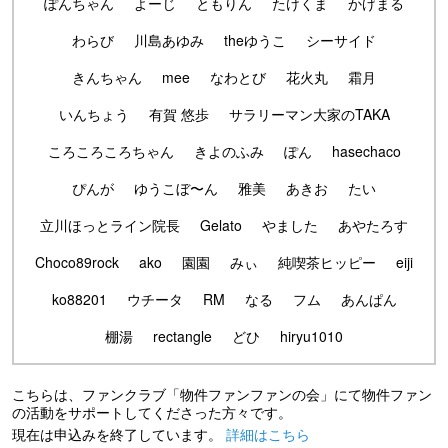
ぽんちゃん
よーじ
ともりん
たけくま
かげまる
わらび
川島あゆみ
theゆうこ
シーサイド
きんちゃん
mee
なわとび
花火丸
霜月
いんちょう
有賀 悠歩
サラリーマン大家のTAKA
ころころころちゃん
きよのふみ
ぽん
hasechaco
ぴんが
ゆうこぼ〜ん
雅美
あきお
たい
立川ほっとライン院長
Gelato
やました
あやたろす
Choco89rock
ako
園園
みぃ
純喫茶ヒッピー
eiji
ko88201
ウチータ
RM
なる
フム
あんぱん
棚湯
rectangle
どひ
hiryu1010
こちらは、ファンクラブ「物件ファンファンの会」にて物件ファン
の活動をサポートしてくださった方々です。
現在は申込みを終了しています。
詳細はこちら