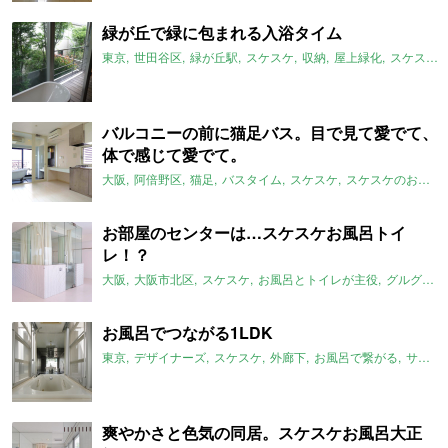
緑が丘で緑に包まれる入浴タイム
東京
世田谷区
緑が丘駅
スケスケ
収納
屋上緑化
スケスケのおすすめ
バルコニーの前に猫足バス。目で見て愛でて、
体で感じて愛でて。
大阪
阿倍野区
猫足
バスタイム
スケスケ
スケスケのおすすめ
お部屋のセンターは…スケスケお風呂トイ
レ！？
大阪
大阪市北区
スケスケ
お風呂とトイレが主役
グルグル系
お風呂でつながる1LDK
東京
デザイナーズ
スケスケ
外廊下
お風呂で繋がる
サンルーム
爽やかさと色気の同居。スケスケお風呂大正