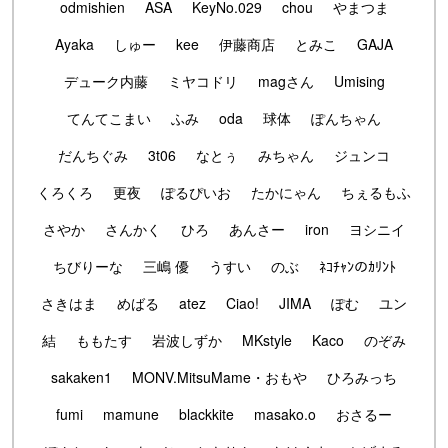
odmishien
ASA
KeyNo.029
chou
やまつま
Ayaka
しゅー
kee
伊藤商店
とみこ
GAJA
デューク内藤
ミヤコドリ
magさん
Umising
てんてこまい
ふみ
oda
球体
ぽんちゃん
だんちぐみ
3t06
なとぅ
みちゃん
ジュンコ
くろくろ
更夜
ぽるぴいお
たかにゃん
ちぇるもふ
さやか
さんかく
ひろ
あんさー
iron
ヨシニイ
ちびりーな
三嶋 優
うすい
のぶ
ﾈｺﾁｬﾝのｶﾘﾝﾄ
さきはま
めばる
atez
Ciao!
JIMA
ぽむ
ユン
結
ももたす
岩波しずか
MKstyle
Kaco
のぞみ
sakaken1
MONV.MitsuMame・おもや
ひろみっち
fumi
mamune
blackkite
masako.o
おさるー