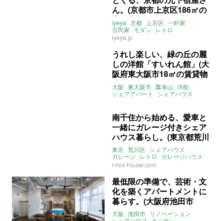
ん。(京都市上京区186㎡の
売買物件)
iyeya
京都
上京区
一軒家
古民家
モダン
レトロ
シェアハウス
縁側
庭
いえ屋
iyeya.jp
売買
うれし楽しい、緑の丘の麗
しの洋館「すいれん館」(大
阪府東大阪市18㎡の賃貸物
件)
大阪
東大阪市
瓢箪山
洋館
シェアアパート
シェアハウス
レトロ
絶景
庭
自然
ソーシャルアパート
南千住から始める、愛車と
一緒にガレージ付きシェア
ハウス暮らし。(東京都荒川
区9㎡の賃貸物件)
東京
荒川区
シェアハウス
ガレージ
レトロ
ガレージハウス
賃貸
r-mix-house.com
最低限の準備で、芸術・文
化を築くアパートメントに
暮らす。(大阪府池田市
8.66㎡～の賃貸物件)
大阪
池田市
リノベーション
シェアハウス
キッチン