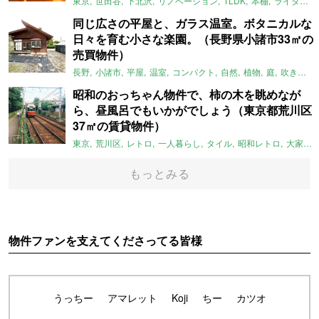
東京
世田谷
下北沢
リノベーション
1LDK
本棚
ライター：ほしりょうこ
同じ広さの平屋と、ガラス温室。ボタニカルな
日々を育む小さな楽園。（長野県小諸市33㎡の
売買物件）
長野
小諸市
平屋
温室
コンパクト
自然
植物
庭
吹き抜け
昭和のおっちゃん物件で、柿の木を眺めなが
ら、昼風呂でもいかがでしょう（東京都荒川区
37㎡の賃貸物件）
東京
荒川区
レトロ
一人暮らし
タイル
昭和レトロ
大家女子
もっとみる
物件ファンを支えてくださってる皆様
うっちー
アマレット
Koji
ちー
カツオ