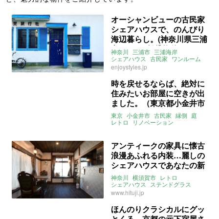
オーシャンビューの古民家
シェアハウスで、のんびり
海辺暮らし。(神奈川県三浦
市8㎡〜の賃貸物件)
神奈川
三浦市
三浦海岸
シェアハウス
古民家
ワンルーム
リノベーション
レトロ
海っペリ
enjoystyles.jp
オーシャンビュー
賃貸
時を戻せるならば、絶対に
住みたいお部屋に空きが出
ました。（東京都小金井市
10㎡の賃貸住宅）
東京
小金井市
古民家
縁側
庭
レトロ
リノベーション
シェアハウス
賃貸
アンティークの家具に懐古
浪漫あふれる内装…麗しの
シェアハウスであなたの新
章が始まる（神奈川県横須
神奈川
横須賀市
レトロ
賀市の賃貸物件）
シェアハウス
ステンドグラス
アンティーク
リノベーション
庭
www.hituji.jp
関東
ライター：葱山紫蘇子
賃貸
ほんのりクラシカルにグッ
とくる、京都の元下宿屋さ