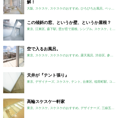
解！
大阪
スケスケ
スケスケのおすすめ
ひろびろお風呂
ペット可
この傾斜の窓、というか壁、というか屋根？
東京
江東区
森下駅
壁が窓で屋根
シンプル
スケスケ
ミニマム
空で入るお風呂。
東京
スケスケ
スケスケのおすすめ
露天風呂
渋谷区
参宮橋駅
天井が『テント張り』
東京
デザイナーズ
スケスケ
テント
台東区
稲荷町駅
コンクリート
高輪スケスケ一軒家
東京
スケスケ
スケスケのおすすめ
デザイナーズ
三線五駅