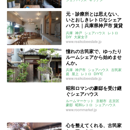
インダストリアル
レトロ
アトリエ
アート
賃貸
元・診療所とは思えない、
いとおしきレトロなシェア
ハウス｜兵庫県神戸市 賃貸
11㎡
兵庫
神戸
シェアハウス
レトロ
DIY
大家女子
www.realkobeestate.jp
憧れの古民家で、ゆったり
ルームシェアから始めませ
んか。
兵庫
神戸市
シェアハウス
古民家
庭
屋上
レトロ
DIY可
www.realkobeestate.jp
昭和ロマンの豪邸を受け継
ぐシェアハウス
ルームマーケット
京都市
左京区
豪邸
昭和レトロ
シェアハウス
ロフト
レトロ
www.roommarket.jp
心を整えてくれる、古民家