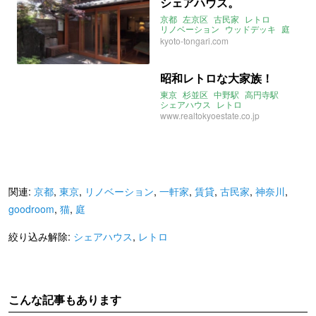
シェアハウス。
京都
左京区
古民家
レトロ
リノベーション
ウッドデッキ
庭
シェアハウス
kyoto-tongari.com
昭和レトロな大家族！
東京
杉並区
中野駅
高円寺駅
シェアハウス
レトロ
www.realtokyoestate.co.jp
関連:
京都
,
東京
,
リノベーション
,
一軒家
,
賃貸
,
古民家
,
神奈川
,
goodroom
,
猫
,
庭
絞り込み解除:
シェアハウス
,
レトロ
こんな記事もあります