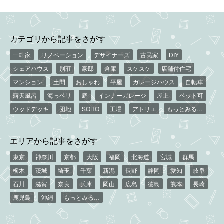
カテゴリから記事をさがす
一軒家
リノベーション
デザイナーズ
古民家
DIY
シェアハウス
別荘
豪邸
倉庫
スケスケ
店舗付住宅
マンション
土間
おしゃれ
平屋
ガレージハウス
自転車
露天風呂
海っペリ
庭
インナーガレージ
屋上
ペット可
ウッドデッキ
団地
SOHO
工場
アトリエ
もっとみる…
エリアから記事をさがす
東京
神奈川
京都
大阪
福岡
北海道
宮城
群馬
栃木
茨城
埼玉
千葉
新潟
長野
静岡
愛知
岐阜
石川
滋賀
奈良
兵庫
岡山
広島
徳島
熊本
長崎
鹿児島
沖縄
もっとみる…