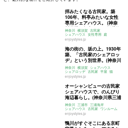
拝みたくなる古民家。築
106年、料亭みたいな女性
専用シェアハウス。 (神奈
川県横須賀市13㎡の賃貸物
神奈川
横須賀
古民家
件)
シェアハウス
女性専用
庭
大家女子
賃貸
enjoystyles.jp
海の街の、坂の上。1930年
築、「古民家のシェアロッ
ヂ」という別世界。(神奈川
県横須賀市10㎡の賃貸物
神奈川
横須賀
シェアハウス
件)
シェアロッヂ
古民家
平屋
猫
女性限定
海
大家女子
賃貸
enjoystyles.jp
オーシャンビューの古民家
シェアハウスで、のんびり
海辺暮らし。(神奈川県三浦
市8㎡〜の賃貸物件)
神奈川
三浦市
三浦海岸
シェアハウス
古民家
ワンルーム
リノベーション
レトロ
海っペリ
enjoystyles.jp
オーシャンビュー
賃貸
鴨川がすぐそこにある京町