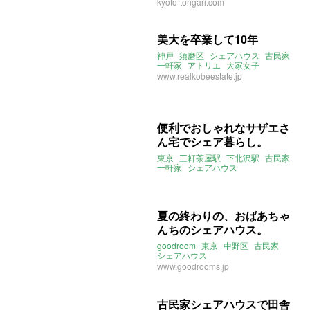
シェアハウス
kyoto-tongari.com
美大を卒業して10年
神戸
須磨区
シェアハウス
古民家
一軒家
アトリエ
大家女子
www.realkobeestate.jp
便利でおしゃれなサザエさ
ん宅でシェア暮らし。
東京
三軒茶屋駅
下北沢駅
古民家
一軒家
シェアハウス
リノベーション
バーベキュー
ウッドデッキ
夏の終わりの、おばあちゃ
んちのシェアハウス。
goodroom
東京
中野区
古民家
シェアハウス
www.goodrooms.jp
古民家シェアハウスで田舎