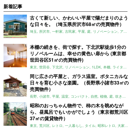
新着記事
古くて新しい、かわいい平屋で陽だまりのよう
な日々を。（埼玉県所沢市68㎡の売買物件）
埼玉
所沢市
一軒家
古民家
平屋
庭
リノベーション
アメリカンハウス
本棚の続きを、街で探す。下北沢駅徒歩1分の
リノベルームは、幸せの黄色い扉から (東京都
世田谷区51㎡の売買物件)
東京
世田谷
下北沢
リノベーション
1LDK
本棚
ライター：ほしりょうこ
同じ広さの平屋と、ガラス温室。ボタニカルな
日々を育む小さな楽園。（長野県小諸市33㎡の
売買物件）
長野
小諸市
平屋
温室
コンパクト
自然
植物
庭
吹き抜け
昭和のおっちゃん物件で、柿の木を眺めなが
ら、昼風呂でもいかがでしょう（東京都荒川区
37㎡の賃貸物件）
東京
荒川区
レトロ
一人暮らし
タイル
昭和レトロ
大家女子