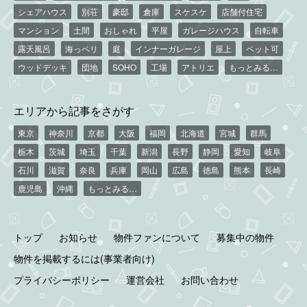
シェアハウス
別荘
豪邸
倉庫
スケスケ
店舗付住宅
マンション
土間
おしゃれ
平屋
ガレージハウス
自転車
露天風呂
海っペリ
庭
インナーガレージ
屋上
ペット可
ウッドデッキ
団地
SOHO
工場
アトリエ
もっとみる…
エリアから記事をさがす
東京
神奈川
京都
大阪
福岡
北海道
宮城
群馬
栃木
茨城
埼玉
千葉
新潟
長野
静岡
愛知
岐阜
石川
滋賀
奈良
兵庫
岡山
広島
徳島
熊本
長崎
鹿児島
沖縄
もっとみる…
トップ
お知らせ
物件ファンについて
募集中の物件
物件を掲載するには(事業者向け)
プライバシーポリシー
運営会社
お問い合わせ