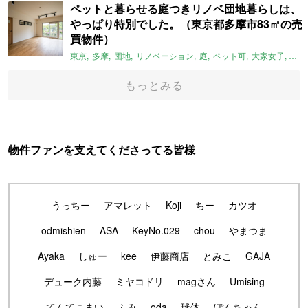
ペットと暮らせる庭つきリノベ団地暮らしは、
やっぱり特別でした。（東京都多摩市83㎡の売
買物件）
東京
多摩
団地
リノベーション
庭
ペット可
大家女子
団地
もっとみる
物件ファンを支えてくださってる皆様
うっちー
アマレット
Koji
ちー
カツオ
odmishien
ASA
KeyNo.029
chou
やまつま
Ayaka
しゅー
kee
伊藤商店
とみこ
GAJA
デューク内藤
ミヤコドリ
magさん
Umising
てんてこまい
ふみ
oda
球体
ぽんちゃん