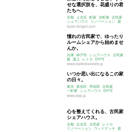
せな選択肢を、花盛りの君
たちへ。
京都
上京区
町家
京町家
古民家
シェアハウス
リノベーション
庭
ウッドデッキ
おくどさん
kyoto-tongari.com
掘りごたつ
螺旋階段
憧れの古民家で、ゆったり
ルームシェアから始めませ
んか。
兵庫
神戸市
シェアハウス
古民家
庭
屋上
レトロ
DIY可
www.realkobeestate.jp
いつか思い出になるこの家
の日々。
東京
新宿区
早稲田
古民家
一軒家
シェアハウス
DIY可
ストーリー
www.diyp.jp
心を整えてくれる、古民家
シェアハウス。
京都
左京区
古民家
レトロ
リノベーション
ウッドデッキ
庭