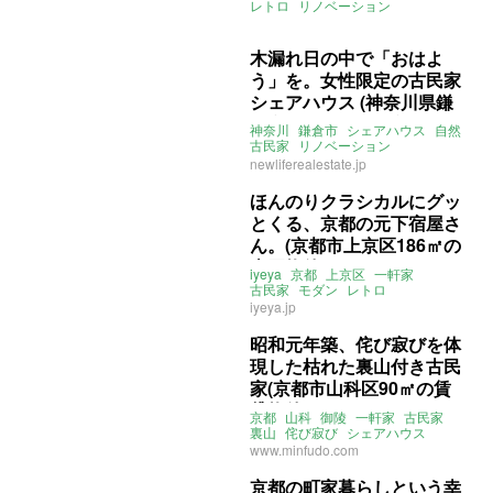
レトロ
リノベーション
シェアハウス
賃貸
木漏れ日の中で「おはよ
う」を。女性限定の古民家
シェアハウス (神奈川県鎌
倉市7〜10㎡の賃貸物件)
神奈川
鎌倉市
シェアハウス
自然
古民家
リノベーション
ライター：くまのなな
賃貸
newliferealestate.jp
ほんのりクラシカルにグッ
とくる、京都の元下宿屋さ
ん。(京都市上京区186㎡の
売買物件)
iyeya
京都
上京区
一軒家
古民家
モダン
レトロ
シェアハウス
縁側
庭
いえ屋
iyeya.jp
売買
昭和元年築、侘び寂びを体
現した枯れた裏山付き古民
家(京都市山科区90㎡の賃
貸物件)
京都
山科
御陵
一軒家
古民家
裏山
侘び寂び
シェアハウス
www.minfudo.com
京都の町家暮らしという幸