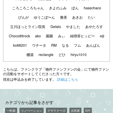
ころころころちゃん
きよのふみ
ぽん
hasechaco
ぴんが
ゆうこぼ〜ん
雅美
あきお
たい
立川ほっとライン院長
Gelato
やました
あやたろす
Choco89rock
ako
園園
みぃ
純喫茶ヒッピー
eiji
ko88201
ウチータ
RM
なる
フム
あんぱん
棚湯
rectangle
どひ
hiryu1010
こちらは、ファンクラブ「物件ファンファンの会」にて物件ファン
の活動をサポートしてくださった方々です。
現在は申込みを終了しています。
詳細はこちら
カテゴリから記事をさがす
一軒家
リノベーション
デザイナーズ
古民家
DIY