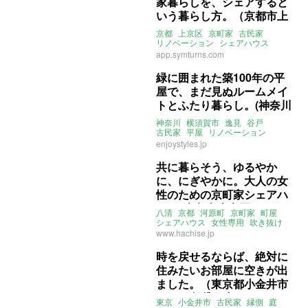
家暮らしを、シェアすると
いう暮らし方。（京都市上
京区74㎡の賃貸物件）
京都
上京区
京町家
古民家
リノベーション
シェアハウス
symturns
シムターンズ
鴨川
app.symturns.com
築100年
シェア別荘
京都御所
出町柳
お試し移住
1.5拠点
賃貸
緑に囲まれた築100年の平
屋で、まだ見ぬルームメイ
トとふたり暮らし。(神奈川
県横須賀市14㎡の賃貸物
神奈川
横須賀市
逸見
谷戸
件)
古民家
平屋
リノベーション
シェアハウス
家庭菜園
庭
賃貸
enjoystyles.jp
共に暮らそう、ゆるやか
に、にぎやかに。大人の女
性のための京町家シェアハ
ウス (京都市上京区16㎡の
八清
京都
河原町
京町家
町屋
賃貸物件)
シェアハウス
女性専用
吹き抜け
古民家
鴨川
賃貸
神宮丸太町
www.hachise.jp
丸太町
市役所前
賃貸
時を戻せるならば、絶対に
住みたいお部屋に空きが出
ました。（東京都小金井市
10㎡の賃貸住宅）
東京
小金井市
古民家
縁側
庭