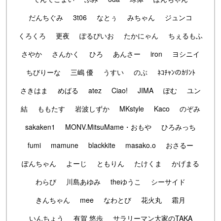
だんちぐみ
3t06
なとぅ
みちゃん
ジュンコ
くろくろ
更夜
ぽるぴいお
たかにゃん
ちぇるもふ
さやか
さんかく
ひろ
あんさー
iron
ヨシニイ
ちびりーな
三嶋 優
うすい
のぶ
ﾈｺﾁｬﾝのｶﾘﾝﾄ
さきはま
めばる
atez
Ciao!
JIMA
ぽむ
ユン
結
ももたす
岩波しずか
MKstyle
Kaco
のぞみ
sakaken1
MONV.MitsuMame・おもや
ひろみっち
fumi
mamune
blackkite
masako.o
おさるー
ぽんちゃん
よーじ
ともりん
たけくま
かげまる
わらび
川島あゆみ
theゆうこ
シーサイド
きんちゃん
mee
なわとび
花火丸
霜月
いんちょう
有賀 悠歩
サラリーマン大家のTAKA