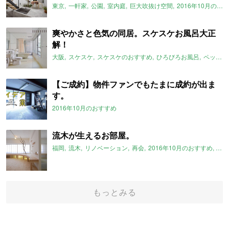
東京
一軒家
公園
室内庭
巨大吹抜け空間
2016年10月のおすすめ
爽やかさと色気の同居。スケスケお風呂大正
解！
大阪
スケスケ
スケスケのおすすめ
ひろびろお風呂
ペット可
【ご成約】物件ファンでもたまに成約が出ま
す。
2016年10月のおすすめ
流木が生えるお部屋。
福岡
流木
リノベーション
再会
2016年10月のおすすめ
博多
もっとみる