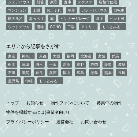
シェアハウス
別荘
豪邸
倉庫
スケスケ
店舗付住宅
マンション
土間
おしゃれ
平屋
ガレージハウス
自転車
露天風呂
海っペリ
庭
インナーガレージ
屋上
ペット可
ウッドデッキ
団地
SOHO
工場
アトリエ
もっとみる…
エリアから記事をさがす
東京
神奈川
京都
大阪
福岡
北海道
宮城
群馬
栃木
茨城
埼玉
千葉
新潟
長野
静岡
愛知
岐阜
石川
滋賀
奈良
兵庫
岡山
広島
徳島
熊本
長崎
鹿児島
沖縄
もっとみる…
トップ
お知らせ
物件ファンについて
募集中の物件
物件を掲載するには(事業者向け)
プライバシーポリシー
運営会社
お問い合わせ