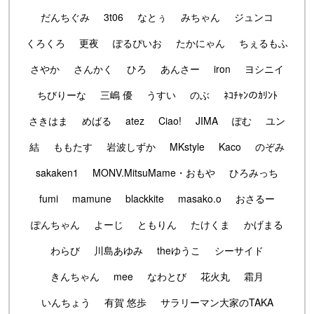
だんちぐみ
3t06
なとぅ
みちゃん
ジュンコ
くろくろ
更夜
ぽるぴいお
たかにゃん
ちぇるもふ
さやか
さんかく
ひろ
あんさー
iron
ヨシニイ
ちびりーな
三嶋 優
うすい
のぶ
ﾈｺﾁｬﾝのｶﾘﾝﾄ
さきはま
めばる
atez
Ciao!
JIMA
ぽむ
ユン
結
ももたす
岩波しずか
MKstyle
Kaco
のぞみ
sakaken1
MONV.MitsuMame・おもや
ひろみっち
fumi
mamune
blackkite
masako.o
おさるー
ぽんちゃん
よーじ
ともりん
たけくま
かげまる
わらび
川島あゆみ
theゆうこ
シーサイド
きんちゃん
mee
なわとび
花火丸
霜月
いんちょう
有賀 悠歩
サラリーマン大家のTAKA