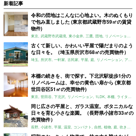
新着記事
令和の団地はこんなに心地よい。木のぬくもり
で包み直しました (東京都武蔵野市59㎡の賃貸
物件)
東京
武蔵野市武蔵境
東小金井
三鷹
団地
リノベーション
古くて新しい、かわいい平屋で陽だまりのよう
な日々を。（埼玉県所沢市68㎡の売買物件）
埼玉
所沢市
一軒家
古民家
平屋
庭
リノベーション
アメリカンハウス
本棚の続きを、街で探す。下北沢駅徒歩1分の
リノベルームは、幸せの黄色い扉から (東京都
世田谷区51㎡の売買物件)
東京
世田谷
下北沢
リノベーション
1LDK
本棚
ライター：ほしりょうこ
同じ広さの平屋と、ガラス温室。ボタニカルな
日々を育む小さな楽園。（長野県小諸市33㎡の
売買物件）
長野
小諸市
平屋
温室
コンパクト
自然
植物
庭
吹き抜け