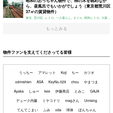
昭和のおっちゃん物件で、柿の木を眺めなが
ら、昼風呂でもいかがでしょう（東京都荒川区
37㎡の賃貸物件）
東京
荒川区
レトロ
一人暮らし
タイル
昭和レトロ
大家女子
もっとみる
物件ファンを支えてくださってる皆様
うっちー
アマレット
Koji
ちー
カツオ
odmishien
ASA
KeyNo.029
chou
やまつま
Ayaka
しゅー
kee
伊藤商店
とみこ
GAJA
デューク内藤
ミヤコドリ
magさん
Umising
てんてこまい
ふみ
oda
球体
ぽんちゃん