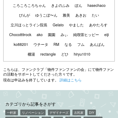
ころころころちゃん
きよのふみ
ぽん
hasechaco
ぴんが
ゆうこぼ〜ん
雅美
あきお
たい
立川ほっとライン院長
Gelato
やました
あやたろす
Choco89rock
ako
園園
みぃ
純喫茶ヒッピー
eiji
ko88201
ウチータ
RM
なる
フム
あんぱん
棚湯
rectangle
どひ
hiryu1010
こちらは、ファンクラブ「物件ファンファンの会」にて物件ファン
の活動をサポートしてくださった方々です。
現在は申込みを終了しています。
詳細はこちら
カテゴリから記事をさがす
一軒家
リノベーション
デザイナーズ
古民家
DIY