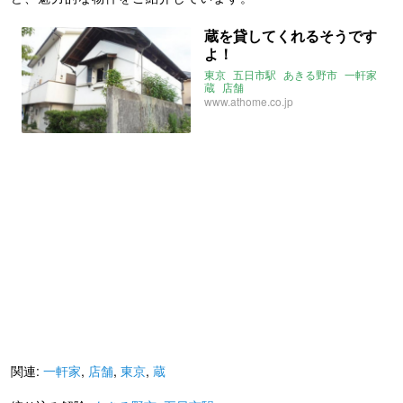
蔵を貸してくれるそうです
よ！
東京
五日市駅
あきる野市
一軒家
蔵
店舗
www.athome.co.jp
関連:
一軒家
,
店舗
,
東京
,
蔵