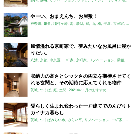
やーい、おまえんち、お屋敷！
神奈川
鎌倉
稲村ヶ崎
海
豪邸
庭
山
櫓
平屋
古民家
大家
風情溢れる京町家で、夢みたいなお風呂に浸か
りたい。
八清
京都
中京区
一軒家
京町家
リノベーション
縁側
坪庭
収納力の高さとシックさの両立を期待させてく
れる玄関と、その期待に応えてくれる物件
茨城
つくば
庭
土間
2021年11月のおすすめ
愛らしく生まれ変わった一戸建てでのんびりト
カイナカ暮らし
茨城
つくばみらい市
みらい平
リノベーション
一軒家
トカ