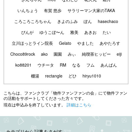
いんちょう
有賀 悠歩
サラリーマン大家のTAKA
ころころころちゃん
きよのふみ
ぽん
hasechaco
ぴんが
ゆうこぼ〜ん
雅美
あきお
たい
立川ほっとライン院長
Gelato
やました
あやたろす
Choco89rock
ako
園園
みぃ
純喫茶ヒッピー
eiji
ko88201
ウチータ
RM
なる
フム
あんぱん
棚湯
rectangle
どひ
hiryu1010
こちらは、ファンクラブ「物件ファンファンの会」にて物件ファン
の活動をサポートしてくださった方々です。
現在は申込みを終了しています。
詳細はこちら
カテゴリから記事をさがす