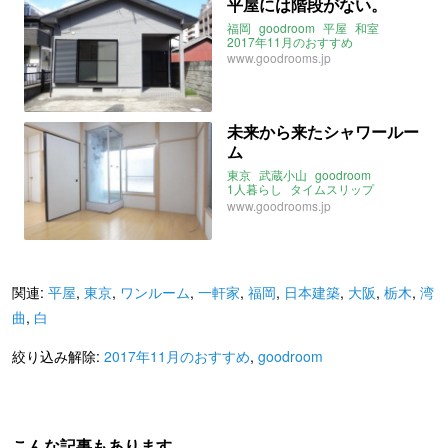
平屋には階段がない。
福岡
goodroom
平屋
和室
2017年11月のおすすめ
www.goodrooms.jp
未来から来たシャワールー
ム
東京
武蔵小山
goodroom
1人暮らし
タイムスリップ
2017年11月のおすすめ
www.goodrooms.jp
関連:
平屋
,
東京
,
ワンルーム
,
一軒家
,
福岡
,
日本建築
,
大阪
,
栃木
,
湾
曲
,
白
絞り込み解除:
2017年11月のおすすめ
,
goodroom
こんな記事もあります