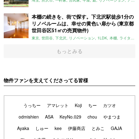
本棚の続きを、街で探す。下北沢駅徒歩1分の
リノベルームは、幸せの黄色い扉から (東京都
世田谷区51㎡の売買物件)
東京
世田谷
下北沢
リノベーション
1LDK
本棚
ライター：ほしりょうこ
もっとみる
物件ファンを支えてくださってる皆様
うっちー
アマレット
Koji
ちー
カツオ
odmishien
ASA
KeyNo.029
chou
やまつま
Ayaka
しゅー
kee
伊藤商店
とみこ
GAJA