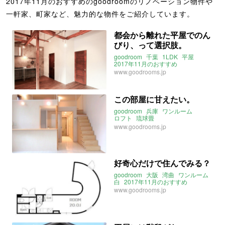
2017年11月のおすすめのgoodroomのリノベーション物件や
一軒家、町家など、魅力的な物件をご紹介しています。
都会から離れた平屋でのん
びり、って選択肢。
goodroom
千葉
1LDK
平屋
2017年11月のおすすめ
www.goodrooms.jp
この部屋に甘えたい。
goodroom
兵庫
ワンルーム
ロフト
琉球畳
2017年11月のおすすめ
www.goodrooms.jp
好奇心だけで住んでみる？
goodroom
大阪
湾曲
ワンルーム
白
2017年11月のおすすめ
www.goodrooms.jp