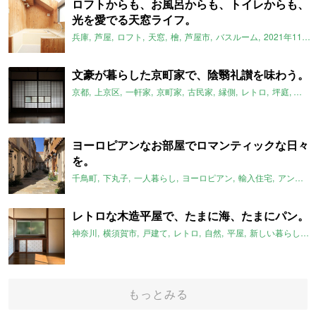
ロフトからも、お風呂からも、トイレからも、
光を愛でる天窓ライフ。
兵庫
芦屋
ロフト
天窓
檜
芦屋市
バスルーム
2021年11月のおすすめ
文豪が暮らした京町家で、陰翳礼讃を味わう。
京都
上京区
一軒家
京町家
古民家
縁側
レトロ
坪庭
文豪
ヨーロピアンなお部屋でロマンティックな日々
を。
千鳥町
下丸子
一人暮らし
ヨーロピアン
輸入住宅
アンティーク
レトロな木造平屋で、たまに海、たまにパン。
神奈川
横須賀市
戸建て
レトロ
自然
平屋
新しい暮らし発見不動産
もっとみる