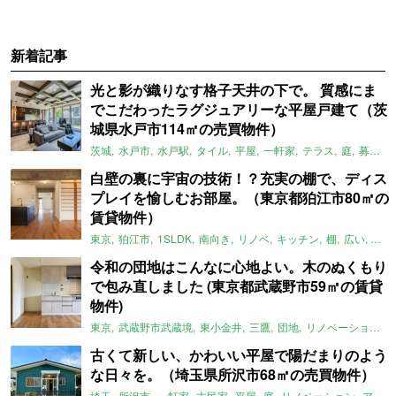
新着記事
光と影が織りなす格子天井の下で。 質感にま
でこだわったラグジュアリーな平屋戸建て（茨
城県水戸市114㎡の売買物件）
茨城
水戸市
水戸駅
タイル
平屋
一軒家
テラス
庭
募集中
白壁の裏に宇宙の技術！？充実の棚で、ディス
プレイを愉しむお部屋。（東京都狛江市80㎡の
賃貸物件）
東京
狛江市
1SLDK
南向き
リノベ
キッチン
棚
広い
ガイ
令和の団地はこんなに心地よい。木のぬくもり
で包み直しました (東京都武蔵野市59㎡の賃貸
物件)
東京
武蔵野市武蔵境
東小金井
三鷹
団地
リノベーション
古くて新しい、かわいい平屋で陽だまりのよう
な日々を。（埼玉県所沢市68㎡の売買物件）
埼玉
所沢市
一軒家
古民家
平屋
庭
リノベーション
アメリカンハウス