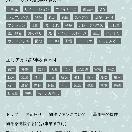
一軒家
リノベーション
デザイナーズ
古民家
DIY
シェアハウス
別荘
豪邸
倉庫
スケスケ
店舗付住宅
マンション
土間
おしゃれ
平屋
ガレージハウス
自転車
露天風呂
海っペリ
庭
インナーガレージ
屋上
ペット可
ウッドデッキ
団地
SOHO
工場
アトリエ
もっとみる…
エリアから記事をさがす
東京
神奈川
京都
大阪
福岡
北海道
宮城
群馬
栃木
茨城
埼玉
千葉
新潟
長野
静岡
愛知
岐阜
石川
滋賀
奈良
兵庫
岡山
広島
徳島
熊本
長崎
鹿児島
沖縄
もっとみる…
トップ
お知らせ
物件ファンについて
募集中の物件
物件を掲載するには(事業者向け)