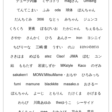
デューク内藤
ミヤコドリ
magさん
Umising
てんてこまい
ふみ
oda
球体
ぽんちゃん
だんちぐみ
3t06
なとぅ
みちゃん
ジュンコ
くろくろ
更夜
ぽるぴいお
たかにゃん
ちぇるもふ
さやか
さんかく
ひろ
あんさー
iron
ヨシニイ
ちびりーな
三嶋 優
うすい
のぶ
ﾈｺﾁｬﾝのｶﾘﾝﾄ
さきはま
めばる
atez
Ciao!
JIMA
ぽむ
ユン
結
ももたす
岩波しずか
MKstyle
Kaco
のぞみ
sakaken1
MONV.MitsuMame・おもや
ひろみっち
fumi
mamune
blackkite
masako.o
おさるー
ぽんちゃん
よーじ
ともりん
たけくま
かげまる
わらび
川島あゆみ
theゆうこ
シーサイド
きんちゃん
mee
なわとび
花火丸
霜月