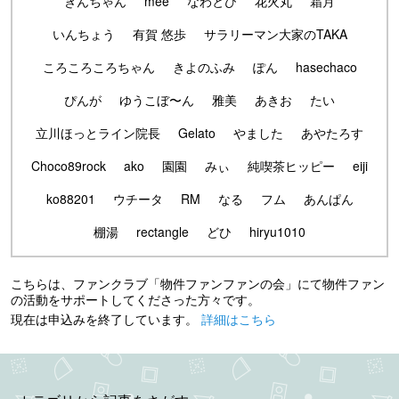
きんちゃん
mee
なわとび
花火丸
霜月
いんちょう
有賀 悠歩
サラリーマン大家のTAKA
ころころころちゃん
きよのふみ
ぽん
hasechaco
ぴんが
ゆうこぼ〜ん
雅美
あきお
たい
立川ほっとライン院長
Gelato
やました
あやたろす
Choco89rock
ako
園園
みぃ
純喫茶ヒッピー
eiji
ko88201
ウチータ
RM
なる
フム
あんぱん
棚湯
rectangle
どひ
hiryu1010
こちらは、ファンクラブ「物件ファンファンの会」にて物件ファン
の活動をサポートしてくださった方々です。
現在は申込みを終了しています。
詳細はこちら