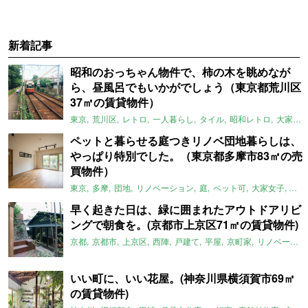
新着記事
昭和のおっちゃん物件で、柿の木を眺めなが
ら、昼風呂でもいかがでしょう（東京都荒川区
37㎡の賃貸物件）
東京
荒川区
レトロ
一人暮らし
タイル
昭和レトロ
大家女子
ペットと暮らせる庭つきリノベ団地暮らしは、
やっぱり特別でした。（東京都多摩市83㎡の売
買物件）
東京
多摩
団地
リノベーション
庭
ペット可
大家女子
団地
早く起きた日は、緑に囲まれたアウトドアリビ
ングで朝食を。(京都市上京区71㎡の賃貸物件)
京都
京都市
上京区
西陣
戸建て
平屋
京町家
リノベーション
いい町に、いい花屋。(神奈川県横須賀市69㎡
の賃貸物件)