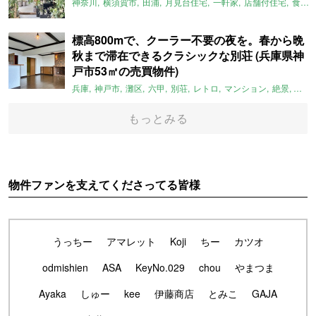
神奈川
横須賀市
田浦
月見台住宅
一軒家
店舗付住宅
食住近接
標高800mで、クーラー不要の夜を。春から晩
秋まで滞在できるクラシックな別荘 (兵庫県神
戸市53㎡の売買物件)
兵庫
神戸市
灘区
六甲
別荘
レトロ
マンション
絶景
避暑
もっとみる
物件ファンを支えてくださってる皆様
うっちー
アマレット
Koji
ちー
カツオ
odmishien
ASA
KeyNo.029
chou
やまつま
Ayaka
しゅー
kee
伊藤商店
とみこ
GAJA