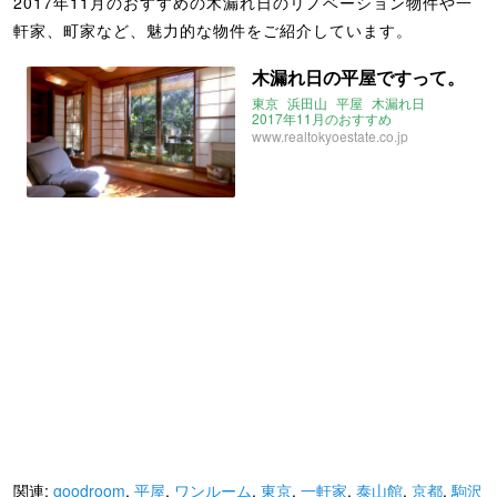
2017年11月のおすすめの木漏れ日のリノベーション物件や一
軒家、町家など、魅力的な物件をご紹介しています。
木漏れ日の平屋ですって。
東京
浜田山
平屋
木漏れ日
2017年11月のおすすめ
www.realtokyoestate.co.jp
関連:
goodroom
,
平屋
,
ワンルーム
,
東京
,
一軒家
,
泰山館
,
京都
,
駒沢