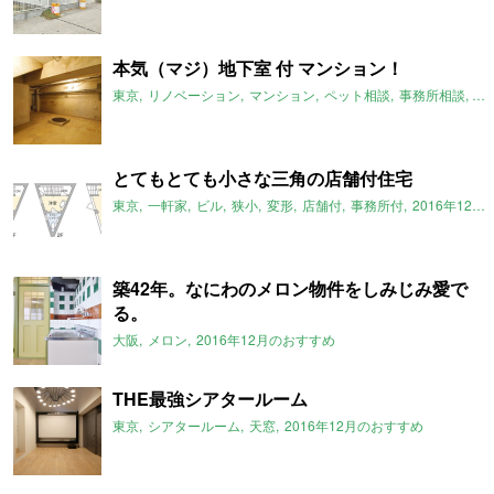
本気（マジ）地下室 付 マンション！
東京
リノベーション
マンション
ペット相談
事務所相談
地
とてもとても小さな三角の店舗付住宅
東京
一軒家
ビル
狭小
変形
店舗付
事務所付
2016年12月のおすすめ
築42年。なにわのメロン物件をしみじみ愛で
る。
大阪
メロン
2016年12月のおすすめ
THE最強シアタールーム
東京
シアタールーム
天窓
2016年12月のおすすめ