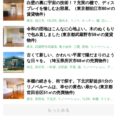
白壁の裏に宇宙の技術！？充実の棚で、ディス
プレイを愉しむお部屋。（東京都狛江市80㎡の
賃貸物件）
東京
狛江市
1SLDK
南向き
リノベ
キッチン
棚
広い
ガイ
令和の団地はこんなに心地よい。木のぬくもり
で包み直しました (東京都武蔵野市59㎡の賃貸
物件)
東京
武蔵野市武蔵境
東小金井
三鷹
団地
リノベーション
古くて新しい、かわいい平屋で陽だまりのよう
な日々を。（埼玉県所沢市68㎡の売買物件）
埼玉
所沢市
一軒家
古民家
平屋
庭
リノベーション
アメリカンハウス
本棚の続きを、街で探す。下北沢駅徒歩1分の
リノベルームは、幸せの黄色い扉から (東京都
世田谷区51㎡の売買物件)
東京
世田谷
下北沢
リノベーション
1LDK
本棚
ライター：ほしりょうこ
もっとみる