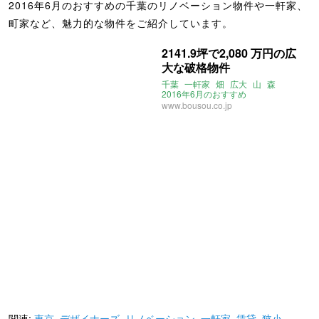
2016年6月のおすすめの千葉のリノベーション物件や一軒家、
町家など、魅力的な物件をご紹介しています。
2141.9坪で2,080 万円の広
大な破格物件
千葉
一軒家
畑
広大
山
森
2016年6月のおすすめ
www.bousou.co.jp
関連:
東京
,
デザイナーズ
,
リノベーション
,
一軒家
,
賃貸
,
狭小
,