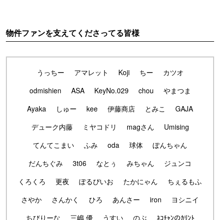
物件ファンを支えてくださってる皆様
うっちー
アマレット
Koji
ちー
カツオ
odmishien
ASA
KeyNo.029
chou
やまつま
Ayaka
しゅー
kee
伊藤商店
とみこ
GAJA
デューク内藤
ミヤコドリ
magさん
Umising
てんてこまい
ふみ
oda
球体
ぽんちゃん
だんちぐみ
3t06
なとぅ
みちゃん
ジュンコ
くろくろ
更夜
ぽるぴいお
たかにゃん
ちぇるもふ
さやか
さんかく
ひろ
あんさー
iron
ヨシニイ
ちびりーな
三嶋 優
うすい
のぶ
ﾈｺﾁｬﾝのｶﾘﾝﾄ