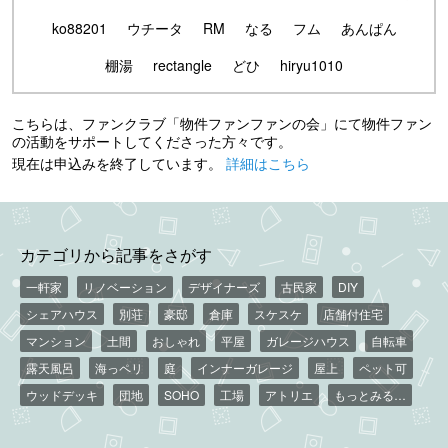
ko88201
ウチータ
RM
なる
フム
あんぱん
棚湯
rectangle
どひ
hiryu1010
こちらは、ファンクラブ「物件ファンファンの会」にて物件ファン
の活動をサポートしてくださった方々です。
現在は申込みを終了しています。
詳細はこちら
カテゴリから記事をさがす
一軒家
リノベーション
デザイナーズ
古民家
DIY
シェアハウス
別荘
豪邸
倉庫
スケスケ
店舗付住宅
マンション
土間
おしゃれ
平屋
ガレージハウス
自転車
露天風呂
海っペリ
庭
インナーガレージ
屋上
ペット可
ウッドデッキ
団地
SOHO
工場
アトリエ
もっとみる…