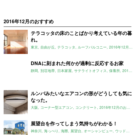
2016年12月のおすすめ
テラコッタの床のことばかり考えている年の暮
れ。
東京
自由が丘
テラコッタ
ルーフバルコニー
2016年12月のおすすめ
DNAに刻まれた何かが過剰に反応するお家
静岡
別荘地帯
日本家屋
サテライトオフィス
保養所
2016年12月のおすすめ
ルンバみたいなエアコンの形がどうしても気に
なった。
大阪
コーナー型エアコン
コンクリート
2016年12月のおすすめ
展望台を作ってしまう気持ちがわかる！
神奈川
海っぺり
海際
展望台
オーシャンビュー
ウッドデッキ