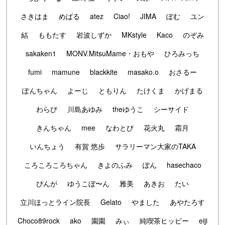
さきはま
めばる
atez
Ciao!
JIMA
ぽむ
ユン
結
ももたす
岩波しずか
MKstyle
Kaco
のぞみ
sakaken1
MONV.MitsuMame・おもや
ひろみっち
fumi
mamune
blackkite
masako.o
おさるー
ぽんちゃん
よーじ
ともりん
たけくま
かげまる
わらび
川島あゆみ
theゆうこ
シーサイド
きんちゃん
mee
なわとび
花火丸
霜月
いんちょう
有賀 悠歩
サラリーマン大家のTAKA
ころころころちゃん
きよのふみ
ぽん
hasechaco
ぴんが
ゆうこぼ〜ん
雅美
あきお
たい
立川ほっとライン院長
Gelato
やました
あやたろす
Choco89rock
ako
園園
みぃ
純喫茶ヒッピー
eiji