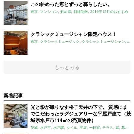
この斜めった窓とずっと暮らしたい。
東京
マンション
斜め窓
斜線制限
2016年12月のおすすめ
クラシックミュージシャン限定ハウス！
東京
クラシックミュージック
クラシックミュージシャン
防
もっとみる
新着記事
光と影が織りなす格子天井の下で。 質感にま
でこだわったラグジュアリーな平屋戸建て（茨
城県水戸市114㎡の売買物件）
茨城
水戸市
水戸駅
タイル
平屋
一軒家
テラス
庭
募集中