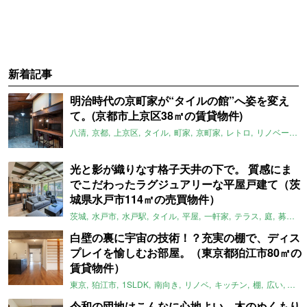
新着記事
明治時代の京町家が“タイルの館”へ姿を変え
て。(京都市上京区38㎡の賃貸物件)
八清
京都
上京区
タイル
町家
京町家
レトロ
リノベーション
光と影が織りなす格子天井の下で。 質感にま
でこだわったラグジュアリーな平屋戸建て（茨
城県水戸市114㎡の売買物件）
茨城
水戸市
水戸駅
タイル
平屋
一軒家
テラス
庭
募集中
白壁の裏に宇宙の技術！？充実の棚で、ディス
プレイを愉しむお部屋。（東京都狛江市80㎡の
賃貸物件）
東京
狛江市
1SLDK
南向き
リノベ
キッチン
棚
広い
ガイ
令和の団地はこんなに心地よい。木のぬくもり