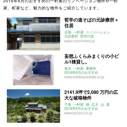
2016年6月のおすすめの一軒家のリノベーション物件や一軒
家、町家など、魅力的な物件をご紹介しています。
哲学の道そばの元診療所＋
住居
京都
一軒家
リノベーション
元診療所
哲学の道
観光客に超人気のエリア
www.roommarket.jp
2016年6月のおすすめ
ルームマーケット
妄想ふくらみまくりの小ビ
ル1棟貸し。
東京
一軒家
事務所
2016年6月のおすすめ
www.realtokyoestate.co.jp
2141.9坪で2,080 万円の広
大な破格物件
千葉
一軒家
畑
広大
山
森
2016年6月のおすすめ
www.bousou.co.jp