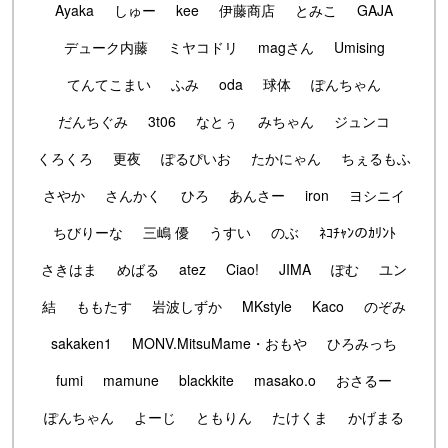
Ayaka
しゅー
kee
伊藤商店
とみこ
GAJA
デューク内藤
ミヤコドリ
magさん
Umising
てんてこまい
ふみ
oda
球体
ぽんちゃん
だんちぐみ
3t06
なとぅ
みちゃん
ジュンコ
くろくろ
更夜
ぽるぴいお
たかにゃん
ちぇるもふ
さやか
さんかく
ひろ
あんさー
iron
ヨシニイ
ちびりーな
三嶋 優
うすい
のぶ
ﾈｺﾁｬﾝのｶﾘﾝﾄ
さきはま
めばる
atez
Ciao!
JIMA
ぽむ
ユン
結
ももたす
岩波しずか
MKstyle
Kaco
のぞみ
sakaken1
MONV.MitsuMame・おもや
ひろみっち
fumi
mamune
blackkite
masako.o
おさるー
ぽんちゃん
よーじ
ともりん
たけくま
かげまる