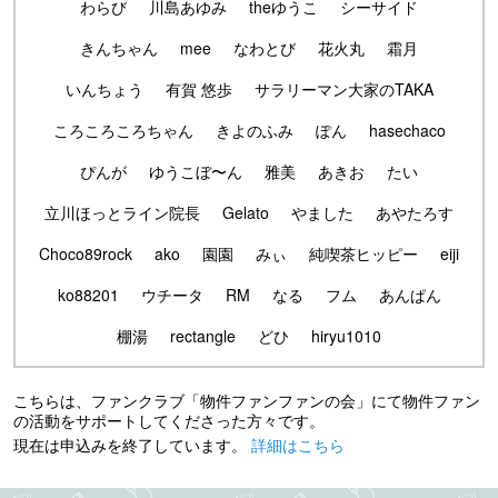
わらび
川島あゆみ
theゆうこ
シーサイド
きんちゃん
mee
なわとび
花火丸
霜月
いんちょう
有賀 悠歩
サラリーマン大家のTAKA
ころころころちゃん
きよのふみ
ぽん
hasechaco
ぴんが
ゆうこぼ〜ん
雅美
あきお
たい
立川ほっとライン院長
Gelato
やました
あやたろす
Choco89rock
ako
園園
みぃ
純喫茶ヒッピー
eiji
ko88201
ウチータ
RM
なる
フム
あんぱん
棚湯
rectangle
どひ
hiryu1010
こちらは、ファンクラブ「物件ファンファンの会」にて物件ファン
の活動をサポートしてくださった方々です。
現在は申込みを終了しています。
詳細はこちら