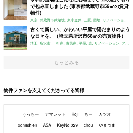
で包み直しました (東京都武蔵野市59㎡の賃貸
物件)
東京
武蔵野市武蔵境
東小金井
三鷹
団地
リノベーション
古くて新しい、かわいい平屋で陽だまりのよう
な日々を。（埼玉県所沢市68㎡の売買物件）
埼玉
所沢市
一軒家
古民家
平屋
庭
リノベーション
アメリカンハウス
もっとみる
物件ファンを支えてくださってる皆様
うっちー
アマレット
Koji
ちー
カツオ
odmishien
ASA
KeyNo.029
chou
やまつま