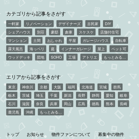
カテゴリから記事をさがす
一軒家
リノベーション
デザイナーズ
古民家
DIY
シェアハウス
別荘
豪邸
倉庫
スケスケ
店舗付住宅
マンション
土間
おしゃれ
平屋
ガレージハウス
自転車
露天風呂
海っペリ
庭
インナーガレージ
屋上
ペット可
ウッドデッキ
団地
SOHO
工場
アトリエ
もっとみる…
エリアから記事をさがす
東京
神奈川
京都
大阪
福岡
北海道
宮城
群馬
栃木
茨城
埼玉
千葉
新潟
長野
静岡
愛知
岐阜
石川
滋賀
奈良
兵庫
岡山
広島
徳島
熊本
長崎
鹿児島
沖縄
もっとみる…
トップ
お知らせ
物件ファンについて
募集中の物件