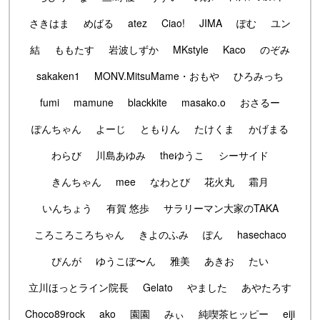
さきはま
めばる
atez
Ciao!
JIMA
ぽむ
ユン
結
ももたす
岩波しずか
MKstyle
Kaco
のぞみ
sakaken1
MONV.MitsuMame・おもや
ひろみっち
fumi
mamune
blackkite
masako.o
おさるー
ぽんちゃん
よーじ
ともりん
たけくま
かげまる
わらび
川島あゆみ
theゆうこ
シーサイド
きんちゃん
mee
なわとび
花火丸
霜月
いんちょう
有賀 悠歩
サラリーマン大家のTAKA
ころころころちゃん
きよのふみ
ぽん
hasechaco
ぴんが
ゆうこぼ〜ん
雅美
あきお
たい
立川ほっとライン院長
Gelato
やました
あやたろす
Choco89rock
ako
園園
みぃ
純喫茶ヒッピー
eiji