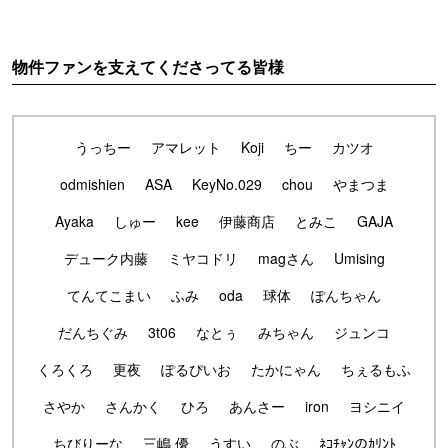
物件ファンを支えてくださってる皆様
うっちー
アマレット
Koji
ちー
カツオ
odmishien
ASA
KeyNo.029
chou
やまつま
Ayaka
しゅー
kee
伊藤商店
とみこ
GAJA
デューク内藤
ミヤコドリ
magさん
Umising
てんてこまい
ふみ
oda
球体
ぽんちゃん
だんちぐみ
3t06
なとぅ
みちゃん
ジュンコ
くろくろ
更夜
ぽるぴいお
たかにゃん
ちぇるもふ
さやか
さんかく
ひろ
あんさー
iron
ヨシニイ
ちびりーな
三嶋 優
うすい
のぶ
ﾈｺﾁｬﾝのｶﾘﾝﾄ