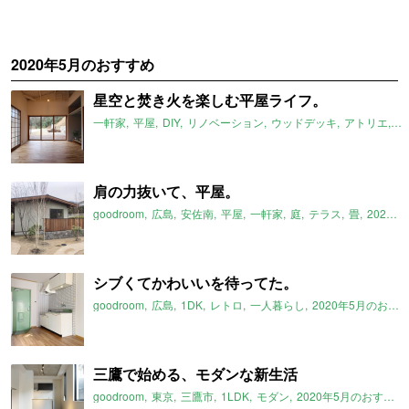
2020年5月のおすすめ
星空と焚き火を楽しむ平屋ライフ。
一軒家
平屋
DIY
リノベーション
ウッドデッキ
アトリエ
#
肩の力抜いて、平屋。
goodroom
広島
安佐南
平屋
一軒家
庭
テラス
畳
2020年5月のおすすめ
シブくてかわいいを待ってた。
goodroom
広島
1DK
レトロ
一人暮らし
2020年5月のおすすめ
三鷹で始める、モダンな新生活
goodroom
東京
三鷹市
1LDK
モダン
2020年5月のおすすめ