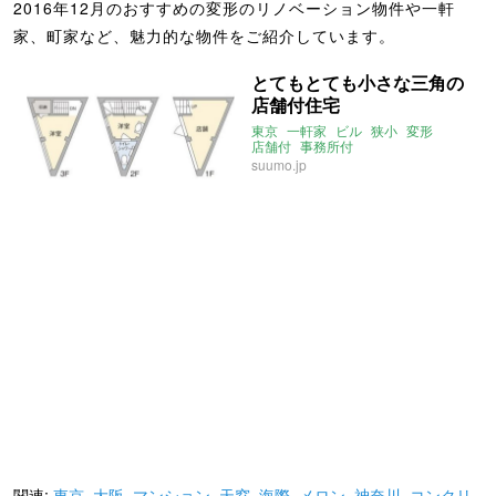
2016年12月のおすすめの変形のリノベーション物件や一軒
家、町家など、魅力的な物件をご紹介しています。
とてもとても小さな三角の
店舗付住宅
東京
一軒家
ビル
狭小
変形
店舗付
事務所付
2016年12月のおすすめ
suumo.jp
関連:
東京
,
大阪
,
マンション
,
天窓
,
海際
,
メロン
,
神奈川
,
コンクリ