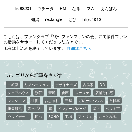
ko88201
ウチータ
RM
なる
フム
あんぱん
棚湯
rectangle
どひ
hiryu1010
こちらは、ファンクラブ「物件ファンファンの会」にて物件ファン
の活動をサポートしてくださった方々です。
現在は申込みを終了しています。
詳細はこちら
カテゴリから記事をさがす
一軒家
リノベーション
デザイナーズ
古民家
DIY
シェアハウス
別荘
豪邸
倉庫
スケスケ
店舗付住宅
マンション
土間
おしゃれ
平屋
ガレージハウス
自転車
露天風呂
海っペリ
庭
インナーガレージ
屋上
ペット可
ウッドデッキ
団地
SOHO
工場
アトリエ
もっとみる…