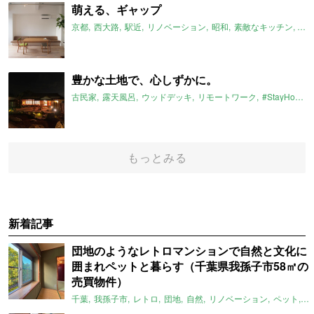
萌える、ギャップ
京都
西大路
駅近
リノベーション
昭和
素敵なキッチン
ギ
豊かな土地で、心しずかに。
古民家
露天風呂
ウッドデッキ
リモートワーク
#StayHome
もっとみる
新着記事
団地のようなレトロマンションで自然と文化に
囲まれペットと暮らす（千葉県我孫子市58㎡の
売買物件）
千葉
我孫子市
レトロ
団地
自然
リノベーション
ペット
ラ