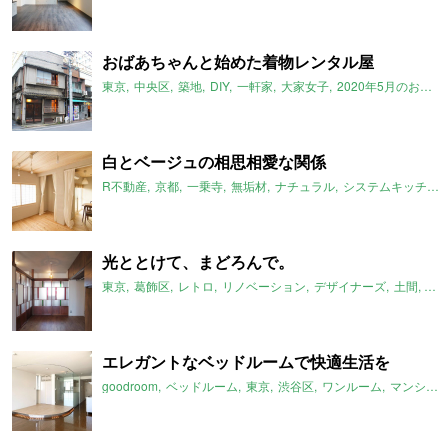
おばあちゃんと始めた着物レンタル屋
東京
中央区
築地
DIY
一軒家
大家女子
2020年5月のおすすめ
白とベージュの相思相愛な関係
R不動産
京都
一乗寺
無垢材
ナチュラル
システムキッチン
光ととけて、まどろんで。
東京
葛飾区
レトロ
リノベーション
デザイナーズ
土間
モ
エレガントなベッドルームで快適生活を
goodroom
ベッドルーム
東京
渋谷区
ワンルーム
マンション