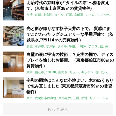
明治時代の京町家が“タイルの館”へ姿を変え
て。(京都市上京区38㎡の賃貸物件)
八清
京都
上京区
タイル
町家
京町家
レトロ
リノベーション
光と影が織りなす格子天井の下で。 質感にま
でこだわったラグジュアリーな平屋戸建て（茨
城県水戸市114㎡の売買物件）
茨城
水戸市
水戸駅
タイル
平屋
一軒家
テラス
庭
募集中
白壁の裏に宇宙の技術！？充実の棚で、ディス
プレイを愉しむお部屋。（東京都狛江市80㎡の
賃貸物件）
東京
狛江市
1SLDK
南向き
リノベ
キッチン
棚
広い
ガイ
令和の団地はこんなに心地よい。木のぬくもり
で包み直しました (東京都武蔵野市59㎡の賃貸
物件)
東京
武蔵野市武蔵境
東小金井
三鷹
団地
リノベーション
もっとみる