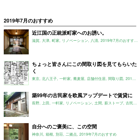
2019年7月のおすすめ
近江国の正統派町家へのお誘い。
滋賀
大津
町家
リノベーション
八清
2019年7月のおすすめ
ちょっと皆さんにこの間取り図を見てもらいた
く
東京
北八王子
一軒家
蕎麦屋
店舗付住居
間取り図
2019年7月のおすすめ
築99年の古民家を欧風アップデートで賃貸に
長野
上田
一軒家
リノベーション
土間
薪ストーブ
古民家
自分へのご褒美に、この空間
神奈川
箱根
別荘
二拠点
2019年7月のおすすめ