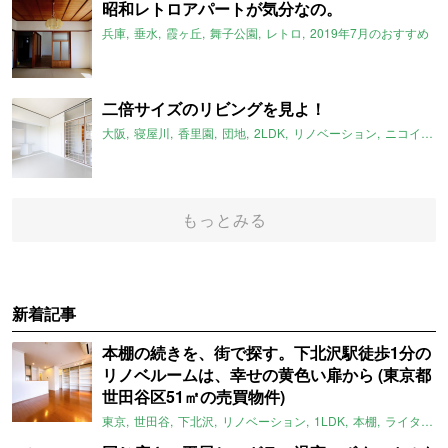
昭和レトロアパートが気分なの。
兵庫
垂水
霞ヶ丘
舞子公園
レトロ
2019年7月のおすすめ
二倍サイズのリビングを見よ！
大阪
寝屋川
香里園
団地
2LDK
リノベーション
ニコイチ
もっとみる
新着記事
本棚の続きを、街で探す。下北沢駅徒歩1分の
リノベルームは、幸せの黄色い扉から (東京都
世田谷区51㎡の売買物件)
東京
世田谷
下北沢
リノベーション
1LDK
本棚
ライター：ほしりょうこ