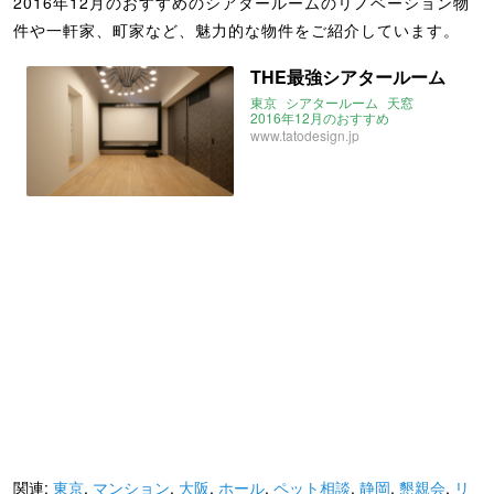
2016年12月のおすすめのシアタールームのリノベーション物
件や一軒家、町家など、魅力的な物件をご紹介しています。
THE最強シアタールーム
東京
シアタールーム
天窓
2016年12月のおすすめ
www.tatodesign.jp
関連:
東京
,
マンション
,
大阪
,
ホール
,
ペット相談
,
静岡
,
懇親会
,
リ