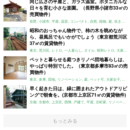
同じ広さの平屋と、ガラス温室。ボタニカルな
日々を育む小さな楽園。（長野県小諸市33㎡の
売買物件）
長野
小諸市
平屋
温室
コンパクト
自然
植物
庭
吹き抜け
昭和のおっちゃん物件で、柿の木を眺めなが
ら、昼風呂でもいかがでしょう（東京都荒川区
37㎡の賃貸物件）
東京
荒川区
レトロ
一人暮らし
タイル
昭和レトロ
大家女子
ペットと暮らせる庭つきリノベ団地暮らしは、
やっぱり特別でした。（東京都多摩市83㎡の売
買物件）
東京
多摩
団地
リノベーション
庭
ペット可
大家女子
団地
早く起きた日は、緑に囲まれたアウトドアリビ
ングで朝食を。(京都市上京区71㎡の賃貸物件)
京都
京都市
上京区
西陣
戸建て
平屋
京町家
リノベーション
もっとみる