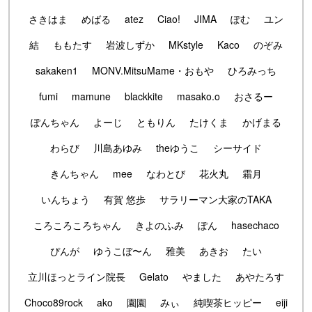
さきはま
めばる
atez
Ciao!
JIMA
ぽむ
ユン
結
ももたす
岩波しずか
MKstyle
Kaco
のぞみ
sakaken1
MONV.MitsuMame・おもや
ひろみっち
fumi
mamune
blackkite
masako.o
おさるー
ぽんちゃん
よーじ
ともりん
たけくま
かげまる
わらび
川島あゆみ
theゆうこ
シーサイド
きんちゃん
mee
なわとび
花火丸
霜月
いんちょう
有賀 悠歩
サラリーマン大家のTAKA
ころころころちゃん
きよのふみ
ぽん
hasechaco
ぴんが
ゆうこぼ〜ん
雅美
あきお
たい
立川ほっとライン院長
Gelato
やました
あやたろす
Choco89rock
ako
園園
みぃ
純喫茶ヒッピー
eiji