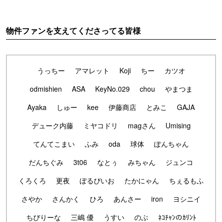
物件ファンを支えてくださってる皆様
うっちー
アマレット
Koji
ちー
カツオ
odmishien
ASA
KeyNo.029
chou
やまつま
Ayaka
しゅー
kee
伊藤商店
とみこ
GAJA
デューク内藤
ミヤコドリ
magさん
Umising
てんてこまい
ふみ
oda
球体
ぽんちゃん
だんちぐみ
3t06
なとぅ
みちゃん
ジュンコ
くろくろ
更夜
ぽるぴいお
たかにゃん
ちぇるもふ
さやか
さんかく
ひろ
あんさー
iron
ヨシニイ
ちびりーな
三嶋 優
うすい
のぶ
ﾈｺﾁｬﾝのｶﾘﾝﾄ