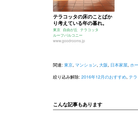
テラコッタの床のことばか
り考えている年の暮れ。
東京
自由が丘
テラコッタ
ルーフバルコニー
2016年12月のおすすめ
www.goodrooms.jp
関連:
東京
,
マンション
,
大阪
,
日本家屋
,
ホ
絞り込み解除:
2016年12月のおすすめ
,
テラ
こんな記事もあります