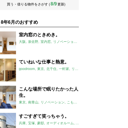
8/9
買う・借りる物件をさがす (
更新)
018年6月のおすすめ
室内窓のときめき。
大阪
泉佐野
室内窓
リノベーション
2018年6月のおすすめ
ていねいな仕事と熱意。
goodroom
東京
北千住
一軒家
リノベーション
2018年6月のおす
こんな場所で眠りたかった人
生。
東京
南青山
リノベーション
こもり場
2018年6月のおすすめ
すごすぎて笑っちゃう。
兵庫
宝塚
豪邸
オーディオルーム
2018年6月のおすすめ