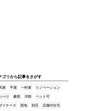
テゴリから記事をさがす
民家
平屋
一軒家
リノベーション
っぺり
豪邸
洋館
ペット可
ザイナーズ
団地
別荘
店舗付住宅