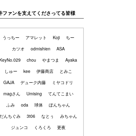
件ファンを支えてくださってる皆様
うっちー
アマレット
Koji
ちー
カツオ
odmishien
ASA
KeyNo.029
chou
やまつま
Ayaka
しゅー
kee
伊藤商店
とみこ
GAJA
デューク内藤
ミヤコドリ
magさん
Umising
てんてこまい
ふみ
oda
球体
ぽんちゃん
だんちぐみ
3t06
なとぅ
みちゃん
ジュンコ
くろくろ
更夜