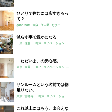
ひとりで住むには広すぎるっ
て？
goodroom
大阪
住吉区
あびこ
一人暮らし
2018年6月のおすすめ
減らす事で豊かになる
千葉
佐倉
一軒家
リノベーション
減築
2018年6月のおすすめ
「ただいま」の安心感。
東京
大岡山
1DK
リノベーション
2018年6月のおすすめ
サンルームという名前では物
足りない。
東京
吉祥寺
一軒家
リノベーション
リビタ
HOWS_Renovation
2
これ以上にはもう、出会えな