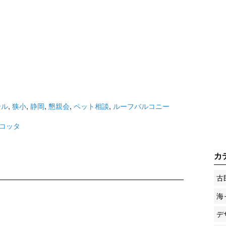
ール
,
狭小
,
静岡
,
懇親会
,
ペット相談
,
ルーフバルコニー
コッタ
カ
古
海
デ