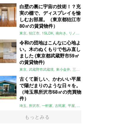
白壁の裏に宇宙の技術！？充
実の棚で、ディスプレイを愉
しむお部屋。（東京都狛江市
80㎡の賃貸物件）
東京
狛江市
1SLDK
南向き
リノベ
キッチン
棚
広い
ガイナ塗料
令和の団地はこんなに心地よ
い。木のぬくもりで包み直し
ました (東京都武蔵野市59㎡
の賃貸物件)
東京
武蔵野市武蔵境
東小金井
三鷹
団地
リノベーション
木
2LD
古くて新しい、かわいい平屋
で陽だまりのような日々を。
（埼玉県所沢市68㎡の売買物
件）
埼玉
所沢市
一軒家
古民家
平屋
庭
リノベーション
アメリカンハ
もっとみる