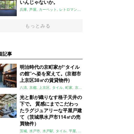
いんじゃないか。
兵庫
芦屋
カーペット
レトロマンション
2018年6月のおすすめ
もっとみる
着記事
明治時代の京町家が“タイル
の館”へ姿を変えて。(京都市
上京区38㎡の賃貸物件)
八清
京都
上京区
タイル
町家
京町家
レトロ
リノベーション
賃
光と影が織りなす格子天井の
下で。 質感にまでこだわっ
たラグジュアリーな平屋戸建
て（茨城県水戸市114㎡の売
買物件）
茨城
水戸市
水戸駅
タイル
平屋
一軒家
テラス
庭
募集中
売買