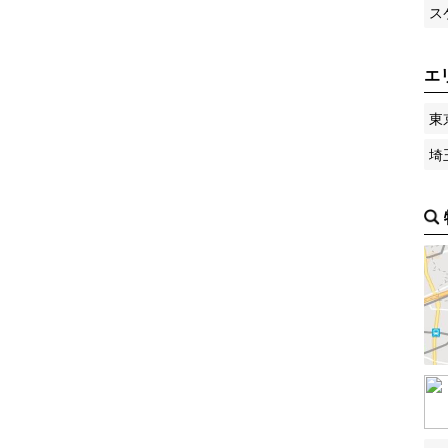
ス
エ
東
埼