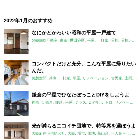
2022年1月のおすすめ
なにかとかわいい昭和の平屋一戸建て
omusubi不動産
東京
世田谷区
平屋
一軒家
昭和
昭和レトロ
コンパクトだけど充分。こんな平屋に帰りたい
んだ。
美想空間
兵庫
一軒家
平屋
リノベーション
古民家
土間
ロ
鎌倉の平屋でひなたぼっことDIYをしようよ
神奈川
鎌倉
腰越
平屋
テラス
DIY可
レトロ
リノベーション
光が満ちるニコイチ団地で、特等席を選ぼうよ
大阪府住宅供給公社
大阪
堺市
団地
茶山台
一人暮らし
二