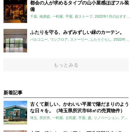
都会の人が求めるタイプの山小屋感ほぼフル装
備
千葉
南房総
一軒家
平屋
薪ストーブ
2022年1月のおすすめ
ふたりを守る、みずみずしい緑のカーテン。
バルコニー
ワンフロア
ストーリー
ふたりぐらし
2022年1月のおすすめ
もっとみる
新着記事
古くて新しい、かわいい平屋で陽だまりのよう
な日々を。（埼玉県所沢市68㎡の売買物件）
埼玉
所沢市
一軒家
古民家
平屋
庭
リノベーション
アメリカンハウス