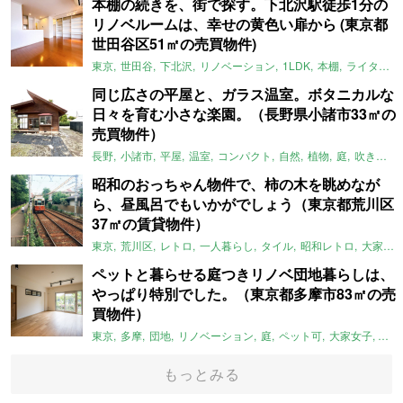
本棚の続きを、街で探す。下北沢駅徒歩1分の
リノベルームは、幸せの黄色い扉から (東京都
世田谷区51㎡の売買物件)
東京
世田谷
下北沢
リノベーション
1LDK
本棚
ライター：ほしりょうこ
同じ広さの平屋と、ガラス温室。ボタニカルな
日々を育む小さな楽園。（長野県小諸市33㎡の
売買物件）
長野
小諸市
平屋
温室
コンパクト
自然
植物
庭
吹き抜け
昭和のおっちゃん物件で、柿の木を眺めなが
ら、昼風呂でもいかがでしょう（東京都荒川区
37㎡の賃貸物件）
東京
荒川区
レトロ
一人暮らし
タイル
昭和レトロ
大家女子
ペットと暮らせる庭つきリノベ団地暮らしは、
やっぱり特別でした。（東京都多摩市83㎡の売
買物件）
東京
多摩
団地
リノベーション
庭
ペット可
大家女子
団地
もっとみる