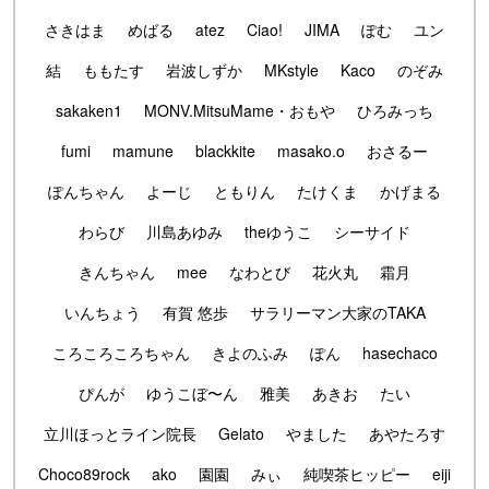
さきはま
めばる
atez
Ciao!
JIMA
ぽむ
ユン
結
ももたす
岩波しずか
MKstyle
Kaco
のぞみ
sakaken1
MONV.MitsuMame・おもや
ひろみっち
fumi
mamune
blackkite
masako.o
おさるー
ぽんちゃん
よーじ
ともりん
たけくま
かげまる
わらび
川島あゆみ
theゆうこ
シーサイド
きんちゃん
mee
なわとび
花火丸
霜月
いんちょう
有賀 悠歩
サラリーマン大家のTAKA
ころころころちゃん
きよのふみ
ぽん
hasechaco
ぴんが
ゆうこぼ〜ん
雅美
あきお
たい
立川ほっとライン院長
Gelato
やました
あやたろす
Choco89rock
ako
園園
みぃ
純喫茶ヒッピー
eiji