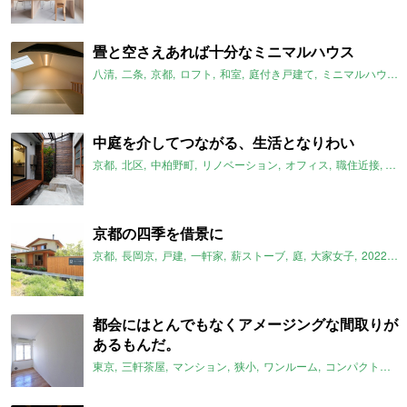
畳と空さえあれば十分なミニマルハウス
八清
二条
京都
ロフト
和室
庭付き戸建て
ミニマルハウス
中庭を介してつながる、生活となりわい
京都
北区
中柏野町
リノベーション
オフィス
職住近接
工
京都の四季を借景に
京都
長岡京
戸建
一軒家
薪ストーブ
庭
大家女子
2022年1月のおすすめ
都会にはとんでもなくアメージングな間取りが
あるもんだ。
東京
三軒茶屋
マンション
狭小
ワンルーム
コンパクトルーム