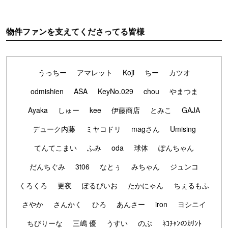
物件ファンを支えてくださってる皆様
うっちー
アマレット
Koji
ちー
カツオ
odmishien
ASA
KeyNo.029
chou
やまつま
Ayaka
しゅー
kee
伊藤商店
とみこ
GAJA
デューク内藤
ミヤコドリ
magさん
Umising
てんてこまい
ふみ
oda
球体
ぽんちゃん
だんちぐみ
3t06
なとぅ
みちゃん
ジュンコ
くろくろ
更夜
ぽるぴいお
たかにゃん
ちぇるもふ
さやか
さんかく
ひろ
あんさー
iron
ヨシニイ
ちびりーな
三嶋 優
うすい
のぶ
ﾈｺﾁｬﾝのｶﾘﾝﾄ