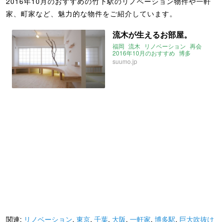
2016年10月のおすすめの竹下駅のリノベーション物件や一軒
家、町家など、魅力的な物件をご紹介しています。
流木が生えるお部屋。
福岡
流木
リノベーション
再会
2016年10月のおすすめ
博多
博多駅
竹下駅
東比恵駅
suumo.jp
関連:
リノベーション
,
東京
,
千葉
,
大阪
,
一軒家
,
博多駅
,
巨大吹抜け