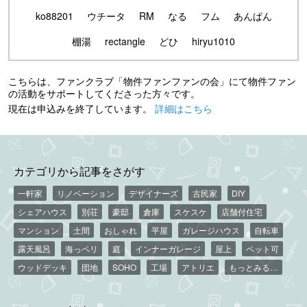
ko88201
ウチータ
RM
なる
フム
あんぱん
棚湯
rectangle
どひ
hiryu1010
こちらは、ファンクラブ「物件ファンファンの会」にて物件ファン
の活動をサポートしてくださった方々です。
現在は申込みを終了しています。
詳細はこちら
カテゴリから記事をさがす
一軒家
リノベーション
デザイナーズ
古民家
DIY
シェアハウス
別荘
豪邸
倉庫
スケスケ
店舗付住宅
マンション
土間
おしゃれ
平屋
ガレージハウス
自転車
露天風呂
海っペリ
庭
インナーガレージ
屋上
ペット可
ウッドデッキ
団地
SOHO
工場
アトリエ
もっとみる…