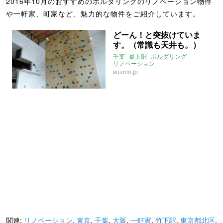
2016年10月のおすすめのボルダリングのリノベーション物件
や一軒家、町家など、魅力的な物件をご紹介しています。
どーん！と突抜けていま
す。（常識も天井も。）
千葉
最上階
ボルダリング
リノベーション
2016年10月のおすすめ
suumo.jp
関連:
リノベーション
,
東京
,
千葉
,
大阪
,
一軒家
,
竹下駅
,
東京都北区
,