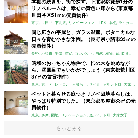
本棚の続きを、街で探す。下北沢駅徒歩1分の
リノベルームは、幸せの黄色い扉から (東京都
世田谷区51㎡の売買物件)
東京
世田谷
下北沢
リノベーション
1LDK
本棚
ライター：ほしりょうこ
同じ広さの平屋と、ガラス温室。ボタニカルな
日々を育む小さな楽園。（長野県小諸市33㎡の
売買物件）
長野
小諸市
平屋
温室
コンパクト
自然
植物
庭
吹き抜け
昭和のおっちゃん物件で、柿の木を眺めなが
ら、昼風呂でもいかがでしょう（東京都荒川区
37㎡の賃貸物件）
東京
荒川区
レトロ
一人暮らし
タイル
昭和レトロ
大家女子
ペットと暮らせる庭つきリノベ団地暮らしは、
やっぱり特別でした。（東京都多摩市83㎡の売
買物件）
東京
多摩
団地
リノベーション
庭
ペット可
大家女子
団地
もっとみる