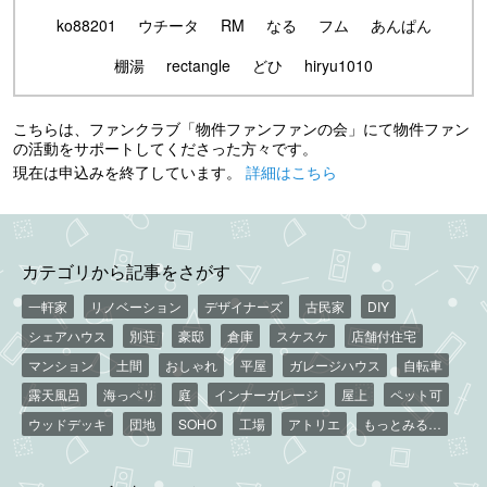
ko88201
ウチータ
RM
なる
フム
あんぱん
棚湯
rectangle
どひ
hiryu1010
こちらは、ファンクラブ「物件ファンファンの会」にて物件ファン
の活動をサポートしてくださった方々です。
現在は申込みを終了しています。
詳細はこちら
カテゴリから記事をさがす
一軒家
リノベーション
デザイナーズ
古民家
DIY
シェアハウス
別荘
豪邸
倉庫
スケスケ
店舗付住宅
マンション
土間
おしゃれ
平屋
ガレージハウス
自転車
露天風呂
海っペリ
庭
インナーガレージ
屋上
ペット可
ウッドデッキ
団地
SOHO
工場
アトリエ
もっとみる…