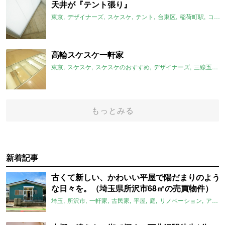
天井が『テント張り』
東京
デザイナーズ
スケスケ
テント
台東区
稲荷町駅
コンクリート
高輪スケスケ一軒家
東京
スケスケ
スケスケのおすすめ
デザイナーズ
三線五駅
もっとみる
新着記事
古くて新しい、かわいい平屋で陽だまりのよう
な日々を。（埼玉県所沢市68㎡の売買物件）
埼玉
所沢市
一軒家
古民家
平屋
庭
リノベーション
アメリカンハウス