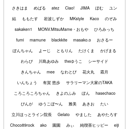
さきはま
めばる
atez
Ciao!
JIMA
ぽむ
ユン
結
ももたす
岩波しずか
MKstyle
Kaco
のぞみ
sakaken1
MONV.MitsuMame・おもや
ひろみっち
fumi
mamune
blackkite
masako.o
おさるー
ぽんちゃん
よーじ
ともりん
たけくま
かげまる
わらび
川島あゆみ
theゆうこ
シーサイド
きんちゃん
mee
なわとび
花火丸
霜月
いんちょう
有賀 悠歩
サラリーマン大家のTAKA
ころころころちゃん
きよのふみ
ぽん
hasechaco
ぴんが
ゆうこぼ〜ん
雅美
あきお
たい
立川ほっとライン院長
Gelato
やました
あやたろす
Choco89rock
ako
園園
みぃ
純喫茶ヒッピー
eiji