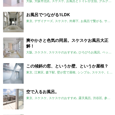
大阪
大阪市北区
スケスケ
お風呂とトイレが主役
グルグル系
お風呂でつながる1LDK
東京
デザイナーズ
スケスケ
外廊下
お風呂で繋がる
サンルーム
爽やかさと色気の同居。スケスケお風呂大正
解！
大阪
スケスケ
スケスケのおすすめ
ひろびろお風呂
ペット可
この傾斜の窓、というか壁、というか屋根？
東京
江東区
森下駅
壁が窓で屋根
シンプル
スケスケ
ミニマム
空で入るお風呂。
東京
スケスケ
スケスケのおすすめ
露天風呂
渋谷区
参宮橋駅