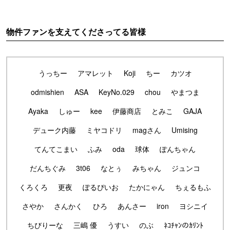
物件ファンを支えてくださってる皆様
うっちー
アマレット
Koji
ちー
カツオ
odmishien
ASA
KeyNo.029
chou
やまつま
Ayaka
しゅー
kee
伊藤商店
とみこ
GAJA
デューク内藤
ミヤコドリ
magさん
Umising
てんてこまい
ふみ
oda
球体
ぽんちゃん
だんちぐみ
3t06
なとぅ
みちゃん
ジュンコ
くろくろ
更夜
ぽるぴいお
たかにゃん
ちぇるもふ
さやか
さんかく
ひろ
あんさー
iron
ヨシニイ
ちびりーな
三嶋 優
うすい
のぶ
ﾈｺﾁｬﾝのｶﾘﾝﾄ