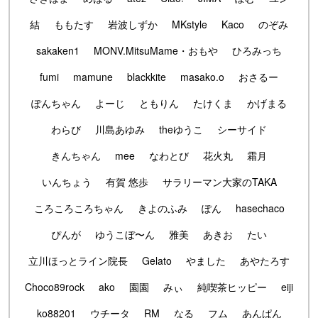
結
ももたす
岩波しずか
MKstyle
Kaco
のぞみ
sakaken1
MONV.MitsuMame・おもや
ひろみっち
fumi
mamune
blackkite
masako.o
おさるー
ぽんちゃん
よーじ
ともりん
たけくま
かげまる
わらび
川島あゆみ
theゆうこ
シーサイド
きんちゃん
mee
なわとび
花火丸
霜月
いんちょう
有賀 悠歩
サラリーマン大家のTAKA
ころころころちゃん
きよのふみ
ぽん
hasechaco
ぴんが
ゆうこぼ〜ん
雅美
あきお
たい
立川ほっとライン院長
Gelato
やました
あやたろす
Choco89rock
ako
園園
みぃ
純喫茶ヒッピー
eiji
ko88201
ウチータ
RM
なる
フム
あんぱん