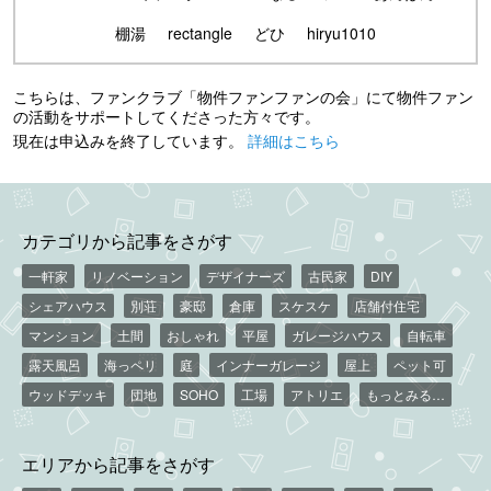
棚湯
rectangle
どひ
hiryu1010
こちらは、ファンクラブ「物件ファンファンの会」にて物件ファン
の活動をサポートしてくださった方々です。
現在は申込みを終了しています。
詳細はこちら
カテゴリから記事をさがす
一軒家
リノベーション
デザイナーズ
古民家
DIY
シェアハウス
別荘
豪邸
倉庫
スケスケ
店舗付住宅
マンション
土間
おしゃれ
平屋
ガレージハウス
自転車
露天風呂
海っペリ
庭
インナーガレージ
屋上
ペット可
ウッドデッキ
団地
SOHO
工場
アトリエ
もっとみる…
エリアから記事をさがす