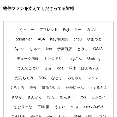
物件ファンを支えてくださってる皆様
うっちー
アマレット
Koji
ちー
カツオ
odmishien
ASA
KeyNo.029
chou
やまつま
Ayaka
しゅー
kee
伊藤商店
とみこ
GAJA
デューク内藤
ミヤコドリ
magさん
Umising
てんてこまい
ふみ
oda
球体
ぽんちゃん
だんちぐみ
3t06
なとぅ
みちゃん
ジュンコ
くろくろ
更夜
ぽるぴいお
たかにゃん
ちぇるもふ
さやか
さんかく
ひろ
あんさー
iron
ヨシニイ
ちびりーな
三嶋 優
うすい
のぶ
ﾈｺﾁｬﾝのｶﾘﾝﾄ
さきはま
めばる
atez
Ciao!
JIMA
ぽむ
ユン