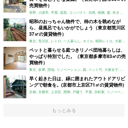
売買物件）
長野
小諸市
平屋
温室
コンパクト
自然
植物
庭
吹き抜け
昭和のおっちゃん物件で、柿の木を眺めなが
ら、昼風呂でもいかがでしょう（東京都荒川区
37㎡の賃貸物件）
東京
荒川区
レトロ
一人暮らし
タイル
昭和レトロ
大家女子
ペットと暮らせる庭つきリノベ団地暮らしは、
やっぱり特別でした。（東京都多摩市83㎡の売
買物件）
東京
多摩
団地
リノベーション
庭
ペット可
大家女子
団地
早く起きた日は、緑に囲まれたアウトドアリビ
ングで朝食を。(京都市上京区71㎡の賃貸物件)
京都
京都市
上京区
西陣
戸建て
平屋
京町家
リノベーション
もっとみる