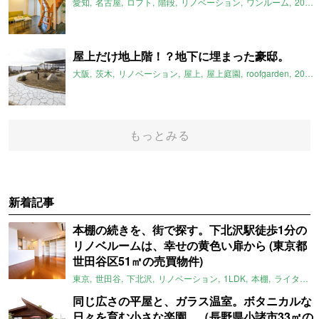
愛知
名古屋
ロフト
階段
リノベーション
ワンルーム
2018年7月のおすすめ
屋上だけ地上階！？地下に埋まった豪邸。
大阪
茨木
リノベーション
屋上
屋上庭園
roofgarden
2018年7月のおすすめ
もっとみる
新着記事
本棚の続きを、街で探す。下北沢駅徒歩1分の
リノベルームは、幸せの黄色い扉から (東京都
世田谷区51㎡の売買物件)
東京
世田谷
下北沢
リノベーション
1LDK
本棚
ライター：ほしりょうこ
同じ広さの平屋と、ガラス温室。ボタニカルな
日々を育む小さな楽園。（長野県小諸市33㎡の