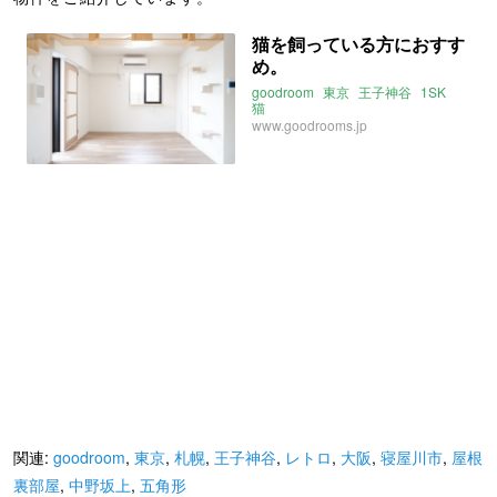
猫を飼っている方におすす
め。
goodroom
東京
王子神谷
1SK
猫
www.goodrooms.jp
関連:
goodroom
,
東京
,
札幌
,
王子神谷
,
レトロ
,
大阪
,
寝屋川市
,
屋根
裏部屋
,
中野坂上
,
五角形