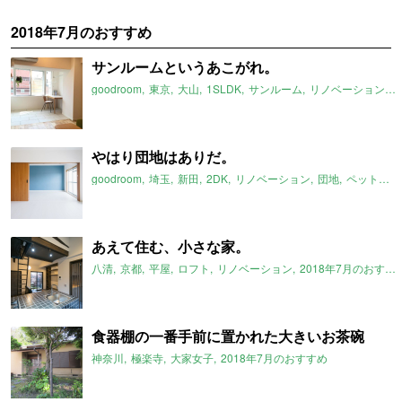
2018年7月のおすすめ
サンルームというあこがれ。
goodroom
東京
大山
1SLDK
サンルーム
リノベーション
2
やはり団地はありだ。
goodroom
埼玉
新田
2DK
リノベーション
団地
ペット可
あえて住む、小さな家。
八清
京都
平屋
ロフト
リノベーション
2018年7月のおすすめ
食器棚の一番手前に置かれた大きいお茶碗
神奈川
極楽寺
大家女子
2018年7月のおすすめ