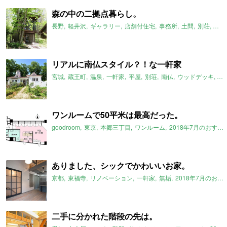
森の中の二拠点暮らし。
長野
軽井沢
ギャラリー
店舗付住宅
事務所
土間
別荘
一軒
リアルに南仏スタイル？！な一軒家
宮城
蔵王町
温泉
一軒家
平屋
別荘
南仏
ウッドデッキ
2
ワンルームで50平米は最高だった。
goodroom
東京
本郷三丁目
ワンルーム
2018年7月のおすすめ
ありました、シックでかわいいお家。
京都
東福寺
リノベーション
一軒家
無垢
2018年7月のおすすめ
二手に分かれた階段の先は。