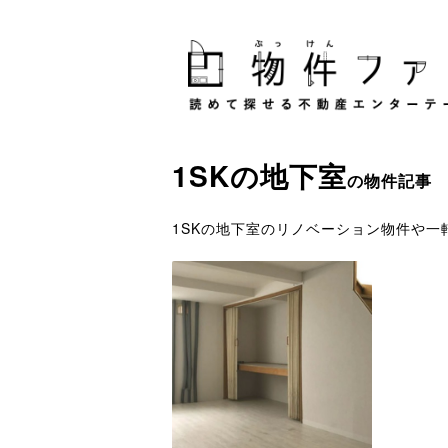
1SK
の
地下室
の物件記事
1SKの地下室のリノベーション物件や