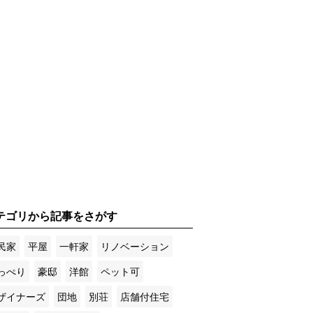
テゴリから記事をさがす
民家
平屋
一軒家
リノベーション
っぺり
豪邸
洋館
ペット可
ザイナーズ
団地
別荘
店舗付住宅