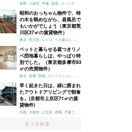
長野
小諸市
平屋
温室
コンパクト
自然
植物
庭
吹き抜け
無垢
昭和のおっちゃん物件で、柿
の木を眺めながら、昼風呂で
もいかがでしょう（東京都荒
川区37㎡の賃貸物件）
東京
荒川区
レトロ
一人暮らし
タイル
昭和レトロ
大家女子
トダ
ペットと暮らせる庭つきリノ
ベ団地暮らしは、やっぱり特
別でした。（東京都多摩市83
㎡の売買物件）
東京
多摩
団地
リノベーション
庭
ペット可
大家女子
団地リノベ
早く起きた日は、緑に囲まれ
たアウトドアリビングで朝食
を。(京都市上京区71㎡の賃
貸物件)
京都
京都市
上京区
西陣
戸建て
平屋
京町家
リノベーション
庭
もっとみる