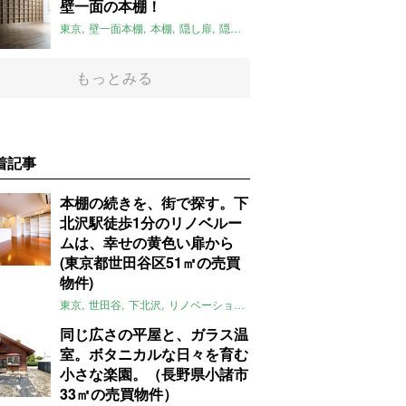
壁一面の本棚！
東京
壁一面本棚
本棚
隠し扉
隠し部屋
高級感
安定感
大人感
2
もっとみる
着記事
本棚の続きを、街で探す。下
北沢駅徒歩1分のリノベルー
ムは、幸せの黄色い扉から
(東京都世田谷区51㎡の売買
物件)
東京
世田谷
下北沢
リノベーション
1LDK
本棚
ライター：ほしり
同じ広さの平屋と、ガラス温
室。ボタニカルな日々を育む
小さな楽園。（長野県小諸市
33㎡の売買物件）