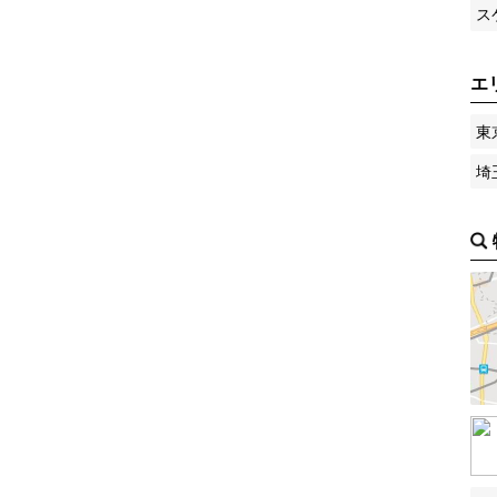
ス
エ
東
埼