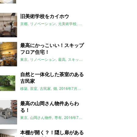
旧美術学校をカイホウ
京都
リノベーション
元美術学校
一軒家
2016年7月のおすすめ
左
最高にかっこいい！スキップ
フロア住宅！
東京
リノベーション
最高
スキップフロア
2016年7月のおすすめ
自然と一体化した茶室のある
古民家
移築
茶室
古民家
畑
2016年7月のおすすめ
最高の山岡さん物件あらわ
る！
東京
山岡さん物件
専有
2016年7月のおすすめ
本棚が開く？！隠し扉がある