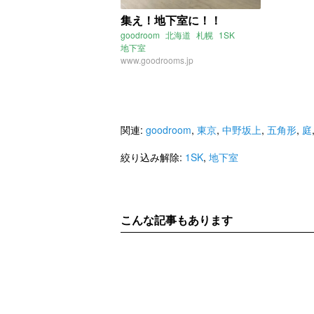
集え！地下室に！！
goodroom
北海道
札幌
1SK
地下室
www.goodrooms.jp
関連:
goodroom
,
東京
,
中野坂上
,
五角形
,
庭
絞り込み解除:
1SK
,
地下室
こんな記事もあります