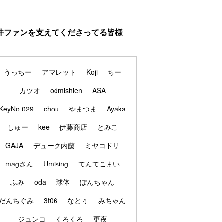
件ファンを支えてくださってる皆様
うっちー
アマレット
Koji
ちー
カツオ
odmishien
ASA
KeyNo.029
chou
やまつま
Ayaka
しゅー
kee
伊藤商店
とみこ
GAJA
デューク内藤
ミヤコドリ
magさん
Umising
てんてこまい
ふみ
oda
球体
ぽんちゃん
だんちぐみ
3t06
なとぅ
みちゃん
ジュンコ
くろくろ
更夜