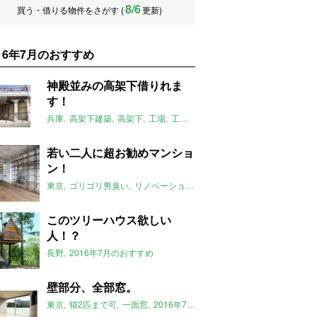
8/6
買う・借りる物件をさがす (
更新)
016年7月のおすすめ
神殿並みの高架下借りれま
す！
兵庫
高架下建築
高架下
工場
工房
アトリエ
スタジオ
最高
神殿
若い二人に超お勧めマンショ
ン！
東京
ゴリゴリ男臭い
リノベーション
2016年7月のおすすめ
目黒
このツリーハウス欲しい
人！？
長野
2016年7月のおすすめ
壁部分、全部窓。
東京
猫2匹まで可
一面窓
2016年7月のおすすめ