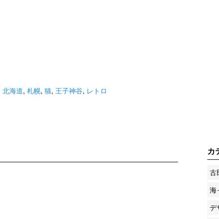
,
北海道
,
札幌
,
猫
,
王子神谷
,
レトロ
カ
古
海
デ