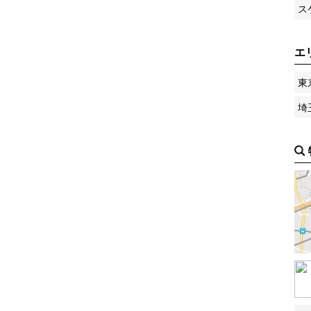
ス
エ
東
埼