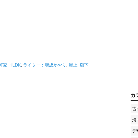
軒家
,
1LDK
,
ライター：増成かおり
,
屋上
,
廊下
カ
古
海
デ