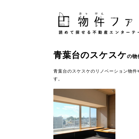
青葉台
の
スケスケ
の物
青葉台のスケスケのリノベーション物件
す。