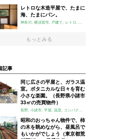
レトロな木造平屋で、たまに
海、たまにパン。
神奈川
横須賀市
戸建て
レトロ
自然
平屋
新しい暮らし発見不動
もっとみる
着記事
同じ広さの平屋と、ガラス温
室。ボタニカルな日々を育む
小さな楽園。（長野県小諸市
33㎡の売買物件）
長野
小諸市
平屋
温室
コンパクト
自然
植物
庭
吹き抜け
無垢
昭和のおっちゃん物件で、柿
の木を眺めながら、昼風呂で
もいかがでしょう（東京都荒