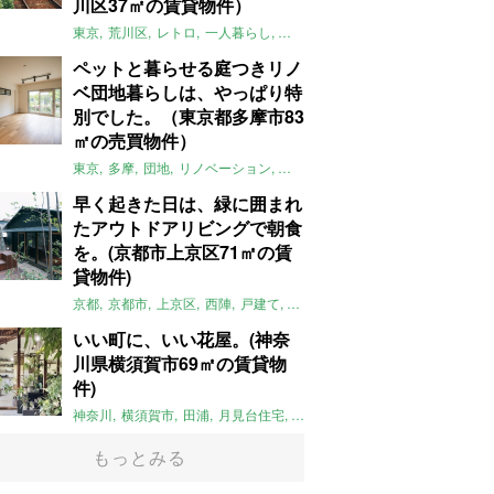
川区37㎡の賃貸物件）
東京
荒川区
レトロ
一人暮らし
タイル
昭和レトロ
大家女子
トダ
ペットと暮らせる庭つきリノ
ベ団地暮らしは、やっぱり特
別でした。（東京都多摩市83
㎡の売買物件）
東京
多摩
団地
リノベーション
庭
ペット可
大家女子
団地リノベ
早く起きた日は、緑に囲まれ
たアウトドアリビングで朝食
を。(京都市上京区71㎡の賃
貸物件)
京都
京都市
上京区
西陣
戸建て
平屋
京町家
リノベーション
庭
いい町に、いい花屋。(神奈
川県横須賀市69㎡の賃貸物
件)
神奈川
横須賀市
田浦
月見台住宅
一軒家
店舗付住宅
食住近接
土
もっとみる