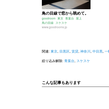
鳥の目線で窓から眺めて。
goodroom
東京
青葉台
屋上
鳥の目線
スケスケ
www.goodrooms.jp
関連:
東京
,
目黒区
,
賃貸
,
神奈川
,
中目黒
,
一
絞り込み解除:
青葉台
,
スケスケ
こんな記事もあります