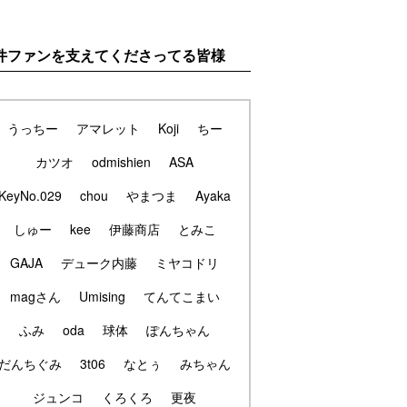
件ファンを支えてくださってる皆様
うっちー
アマレット
Koji
ちー
カツオ
odmishien
ASA
KeyNo.029
chou
やまつま
Ayaka
しゅー
kee
伊藤商店
とみこ
GAJA
デューク内藤
ミヤコドリ
magさん
Umising
てんてこまい
ふみ
oda
球体
ぽんちゃん
だんちぐみ
3t06
なとぅ
みちゃん
ジュンコ
くろくろ
更夜