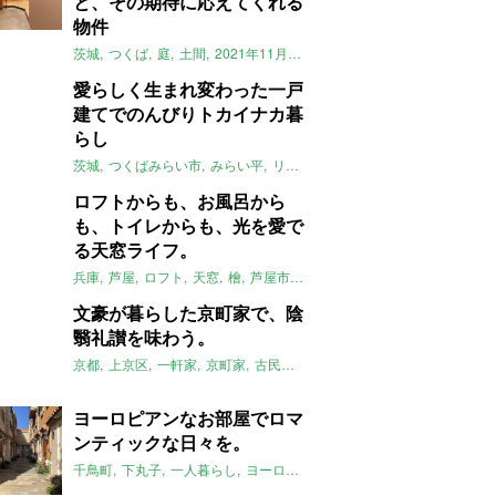
と、その期待に応えてくれる
物件
茨城
つくば
庭
土間
2021年11月のおすすめ
愛らしく生まれ変わった一戸
建てでのんびりトカイナカ暮
らし
茨城
つくばみらい市
みらい平
リノベーション
一軒家
トカイナカ
ロフトからも、お風呂から
も、トイレからも、光を愛で
る天窓ライフ。
兵庫
芦屋
ロフト
天窓
檜
芦屋市
バスルーム
2021年11月のおす
文豪が暮らした京町家で、陰
翳礼讃を味わう。
京都
上京区
一軒家
京町家
古民家
縁側
レトロ
坪庭
文豪
みや
ヨーロピアンなお部屋でロマ
ンティックな日々を。
千鳥町
下丸子
一人暮らし
ヨーロピアン
輸入住宅
アンティーク