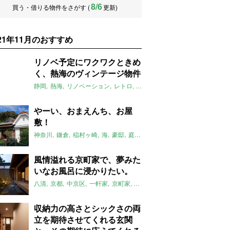
8/6
買う・借りる物件をさがす (
更新)
021年11月のおすすめ
リノベ予定にワクワクときめ
く、熱海のヴィンテージ物件
静岡
熱海
リノベーション
レトロ
ヴィンテージ
マチモリ不動産
2
やーい、おまえんち、お屋
敷！
神奈川
鎌倉
稲村ヶ崎
海
豪邸
庭
山
櫓
平屋
古民家
大家女子
風情溢れる京町家で、夢みた
いなお風呂に浸かりたい。
八清
京都
中京区
一軒家
京町家
リノベーション
縁側
坪庭
スケ
収納力の高さとシックさの両
立を期待させてくれる玄関