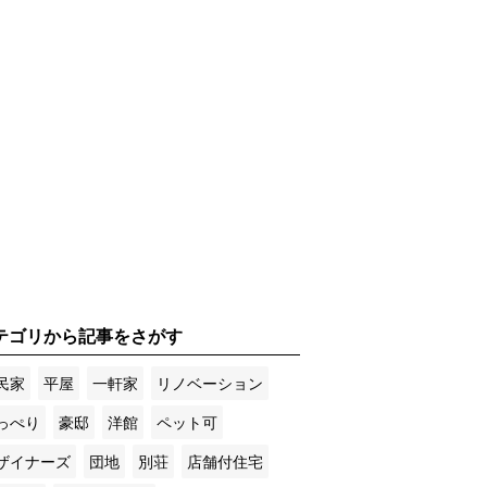
テゴリから記事をさがす
民家
平屋
一軒家
リノベーション
っぺり
豪邸
洋館
ペット可
ザイナーズ
団地
別荘
店舗付住宅