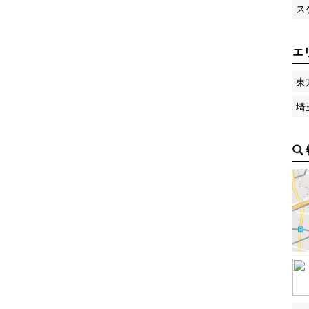
ス
エ
東
埼