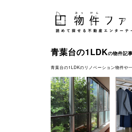
青葉台
の
1LDK
の物件記
青葉台の1LDKのリノベーション物件や