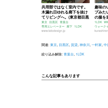
共用部ではなく室内です。
趣味の
木漏れ日ゆれる廊下を抜け
プみた
てリビングへ。(東京都目黒
の服を
区60㎡の賃貸物件)
し。（
東京
目黒区
青葉台
1LDK
WI
専用エレベーター
廊下
1LDK
ウォーク
売買物
賃貸
www.tatodesign.jp
賃貸
中目黒駅
kurashiren
中目黒
目
ライター
株式会社
関連:
東京
,
目黒区
,
賃貸
,
神奈川
,
一軒家
,
中
絞り込み解除:
青葉台
,
1LDK
こんな記事もあります