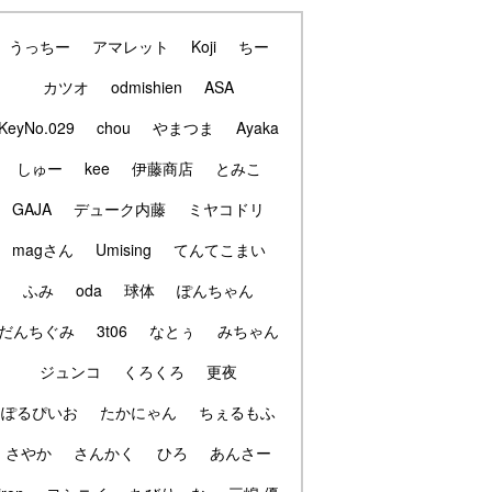
うっちー
アマレット
Koji
ちー
カツオ
odmishien
ASA
KeyNo.029
chou
やまつま
Ayaka
しゅー
kee
伊藤商店
とみこ
GAJA
デューク内藤
ミヤコドリ
magさん
Umising
てんてこまい
ふみ
oda
球体
ぽんちゃん
だんちぐみ
3t06
なとぅ
みちゃん
ジュンコ
くろくろ
更夜
ぽるぴいお
たかにゃん
ちぇるもふ
さやか
さんかく
ひろ
あんさー