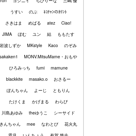
iron
ヨシニイ
ちびりーな
三嶋 優
うすい
のぶ
ﾈｺﾁｬﾝのｶﾘﾝﾄ
さきはま
めばる
atez
Ciao!
JIMA
ぽむ
ユン
結
ももたす
岩波しずか
MKstyle
Kaco
のぞみ
sakaken1
MONV.MitsuMame・おもや
ひろみっち
fumi
mamune
blackkite
masako.o
おさるー
ぽんちゃん
よーじ
ともりん
たけくま
かげまる
わらび
川島あゆみ
theゆうこ
シーサイド
きんちゃん
mee
なわとび
花火丸
霜月
いんちょう
有賀 悠歩