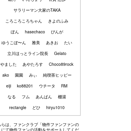
サラリーマン大家のTAKA
ころころころちゃん
きよのふみ
ぽん
hasechaco
ぴんが
ゆうこぼ〜ん
雅美
あきお
たい
立川ほっとライン院長
Gelato
やました
あやたろす
Choco89rock
ako
園園
みぃ
純喫茶ヒッピー
eiji
ko88201
ウチータ
RM
なる
フム
あんぱん
棚湯
rectangle
どひ
hiryu1010
ちらは、ファンクラブ「物件ファンファンの
」にて物件ファンの活動をサポートしてくだ