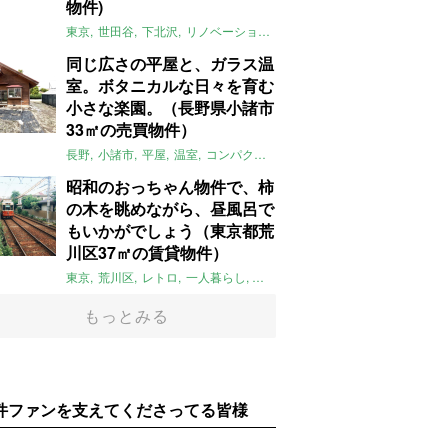
物件)
東京
世田谷
下北沢
リノベーション
1LDK
本棚
ライター：ほしり
同じ広さの平屋と、ガラス温
室。ボタニカルな日々を育む
小さな楽園。（長野県小諸市
33㎡の売買物件）
長野
小諸市
平屋
温室
コンパクト
自然
植物
庭
吹き抜け
無垢
昭和のおっちゃん物件で、柿
の木を眺めながら、昼風呂で
もいかがでしょう（東京都荒
川区37㎡の賃貸物件）
東京
荒川区
レトロ
一人暮らし
タイル
昭和レトロ
大家女子
トダ
もっとみる
件ファンを支えてくださってる皆様