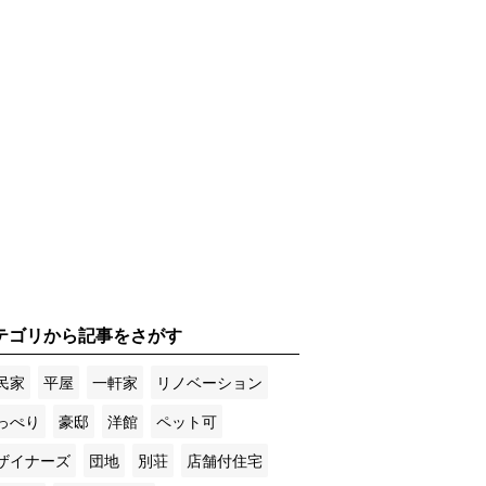
テゴリから記事をさがす
民家
平屋
一軒家
リノベーション
っぺり
豪邸
洋館
ペット可
ザイナーズ
団地
別荘
店舗付住宅