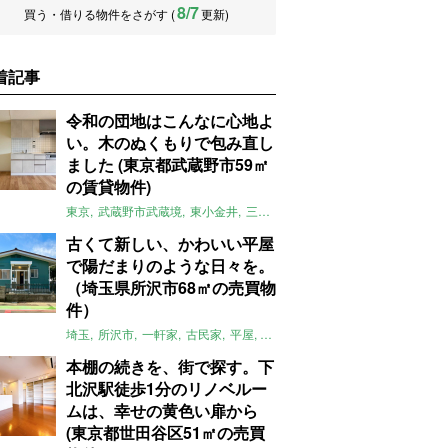
8/7
買う・借りる物件をさがす (
更新)
着記事
令和の団地はこんなに心地よ
い。木のぬくもりで包み直し
ました (東京都武蔵野市59㎡
の賃貸物件)
東京
武蔵野市武蔵境
東小金井
三鷹
団地
リノベーション
木
2LD
古くて新しい、かわいい平屋
で陽だまりのような日々を。
（埼玉県所沢市68㎡の売買物
件）
埼玉
所沢市
一軒家
古民家
平屋
庭
リノベーション
アメリカンハ
本棚の続きを、街で探す。下
北沢駅徒歩1分のリノベルー
ムは、幸せの黄色い扉から
(東京都世田谷区51㎡の売買