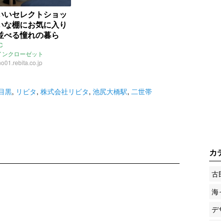
いいセレクトショッ
いな棚にお気に入り
並べる憧れの暮ら
東京都目黒区37㎡の
C
インクローゼット
件）
o01.rebita.co.jp
代官山駅
池尻大橋駅
黒
青葉台
東京
：増成かおり
リビタ
売買
目黒
,
リビタ
,
株式会社リビタ
,
池尻大橋駅
,
二世帯
カ
古
海
デ