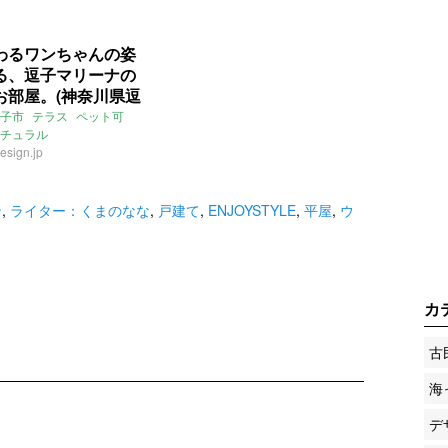
わるワンちゃんの姿
る、逗子マリーナの
お部屋。(神奈川県逗
㎡の売買物件)
子市
テラス
ペット可
チュラル
ション
esign.jp
庭
逗子マリーナ
ン
,
ライター：くまのなな
,
戸建て
,
ENJOYSTYLE
,
平屋
,
ウ
カ
古
海
デ