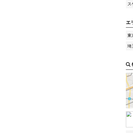
ス
エ
東
埼