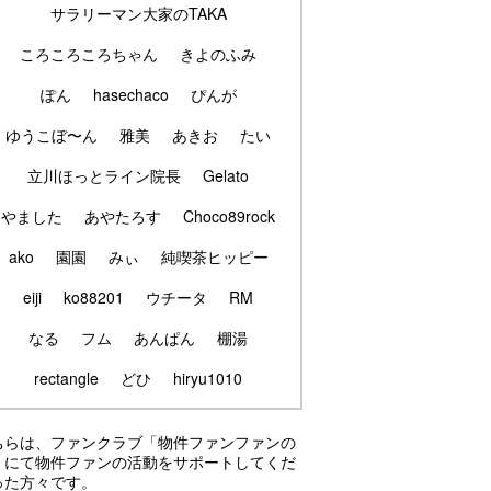
サラリーマン大家のTAKA
ころころころちゃん
きよのふみ
ぽん
hasechaco
ぴんが
ゆうこぼ〜ん
雅美
あきお
たい
立川ほっとライン院長
Gelato
やました
あやたろす
Choco89rock
ako
園園
みぃ
純喫茶ヒッピー
eiji
ko88201
ウチータ
RM
なる
フム
あんぱん
棚湯
rectangle
どひ
hiryu1010
ちらは、ファンクラブ「物件ファンファンの
」にて物件ファンの活動をサポートしてくだ
った方々です。