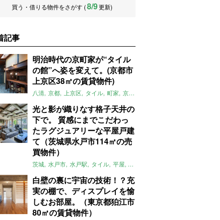
8/9
買う・借りる物件をさがす (
更新)
着記事
明治時代の京町家が“タイル
の館”へ姿を変えて。(京都市
上京区38㎡の賃貸物件)
八清
京都
上京区
タイル
町家
京町家
レトロ
リノベーション
賃
光と影が織りなす格子天井の
下で。 質感にまでこだわっ
たラグジュアリーな平屋戸建
て（茨城県水戸市114㎡の売
買物件）
茨城
水戸市
水戸駅
タイル
平屋
一軒家
テラス
庭
募集中
売買
白壁の裏に宇宙の技術！？充
実の棚で、ディスプレイを愉
しむお部屋。（東京都狛江市
80㎡の賃貸物件）