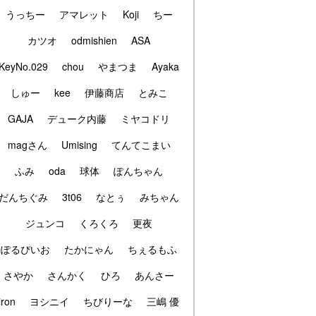
うっちー
アマレット
Koji
ちー
カツオ
odmishien
ASA
KeyNo.029
chou
やまつま
Ayaka
しゅー
kee
伊藤商店
とみこ
GAJA
デューク内藤
ミヤコドリ
magさん
Umising
てんてこまい
ふみ
oda
球体
ぽんちゃん
だんちぐみ
3t06
なとぅ
みちゃん
ジュンコ
くろくろ
更夜
ぽるぴいお
たかにゃん
ちぇるもふ
さやか
さんかく
ひろ
あんさー
iron
ヨシニイ
ちびりーな
三嶋 優