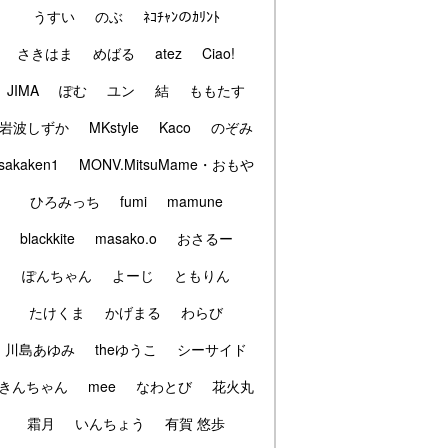
うすい
のぶ
ﾈｺﾁｬﾝのｶﾘﾝﾄ
さきはま
めばる
atez
Ciao!
JIMA
ぽむ
ユン
結
ももたす
岩波しずか
MKstyle
Kaco
のぞみ
sakaken1
MONV.MitsuMame・おもや
ひろみっち
fumi
mamune
blackkite
masako.o
おさるー
ぽんちゃん
よーじ
ともりん
たけくま
かげまる
わらび
川島あゆみ
theゆうこ
シーサイド
きんちゃん
mee
なわとび
花火丸
霜月
いんちょう
有賀 悠歩