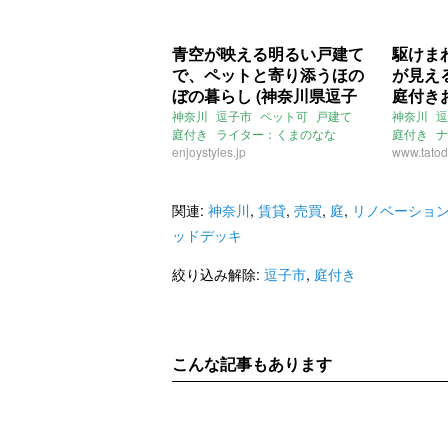
青空が映える明るい戸建て
駆けま
で、ペットと寄り添うほの
が見え
ぼの暮らし (神奈川県逗子
庭付き
市96㎡の賃貸物件)
子市69
神奈川
逗子市
ペット可
戸建て
神奈川
逗
庭付き
ライター：くまのなな
庭付き
ナ
賃貸
enjoystyles.jp
リノベー
www.tatod
逗子
鎌倉
関連:
神奈川
,
賃貸
,
売買
,
庭
,
リノベーショ
ッドデッキ
絞り込み解除:
逗子市
,
庭付き
こんな記事もあります