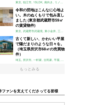
東京
狛江市
1SLDK
南向き
リノベ
キッチン
棚
広い
ガイナ塗料
令和の団地はこんなに心地よ
い。木のぬくもりで包み直し
ました (東京都武蔵野市59㎡
の賃貸物件)
東京
武蔵野市武蔵境
東小金井
三鷹
団地
リノベーション
木
2LD
古くて新しい、かわいい平屋
で陽だまりのような日々を。
（埼玉県所沢市68㎡の売買物
件）
埼玉
所沢市
一軒家
古民家
平屋
庭
リノベーション
アメリカンハ
もっとみる
件ファンを支えてくださってる皆様