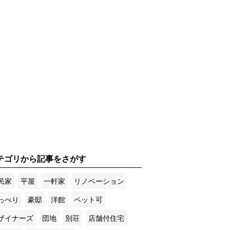
テゴリから記事をさがす
民家
平屋
一軒家
リノベーション
っぺり
豪邸
洋館
ペット可
ザイナーズ
団地
別荘
店舗付住宅