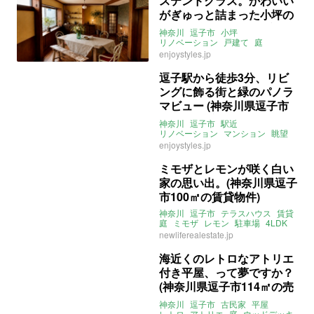
ステンドグラス。かわいい
がぎゅっと詰まった小坪の
戸建て (神奈川県逗子市135
神奈川
逗子市
小坪
㎡の売買物件)
リノベーション
戸建て
庭
ウィリアム・モリス
ウッドデッキ
enjoystyles.jp
駐車場
4SLDK
売買
逗子駅から徒歩3分、リビ
ングに飾る街と緑のパノラ
マビュー (神奈川県逗子市
84㎡の賃貸物件)
神奈川
逗子市
駅近
リノベーション
マンション
眺望
海近
無垢床
プロジェクター
enjoystyles.jp
3LDK
賃貸
ミモザとレモンが咲く白い
家の思い出。(神奈川県逗子
市100㎡の賃貸物件)
神奈川
逗子市
テラスハウス
賃貸
庭
ミモザ
レモン
駐車場
4LDK
賃貸
newliferealestate.jp
海近くのレトロなアトリエ
付き平屋、って夢ですか？
(神奈川県逗子市114㎡の売
買物件)
神奈川
逗子市
古民家
平屋
レトロ
アトリエ
庭
ウッドデッキ