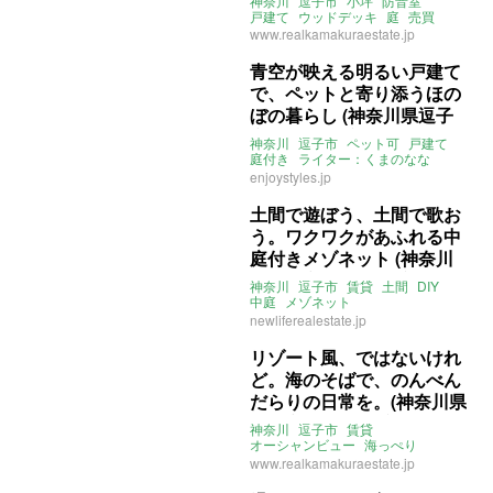
神奈川
逗子市
小坪
防音室
買物件)
戸建て
ウッドデッキ
庭
売買
www.realkamakuraestate.jp
青空が映える明るい戸建て
で、ペットと寄り添うほの
ぼの暮らし (神奈川県逗子
市96㎡の賃貸物件)
神奈川
逗子市
ペット可
戸建て
庭付き
ライター：くまのなな
賃貸
enjoystyles.jp
土間で遊ぼう、土間で歌お
う。ワクワクがあふれる中
庭付きメゾネット (神奈川
県逗子市59㎡の賃貸物件)
神奈川
逗子市
賃貸
土間
DIY
中庭
メゾネット
ライター：くまのなな
賃貸
newliferealestate.jp
リゾート風、ではないけれ
ど。海のそばで、のんべん
だらりの日常を。(神奈川県
逗子市63㎡の賃貸物件)
神奈川
逗子市
賃貸
オーシャンビュー
海っぺり
バルコニー
ライター：くまのなな
www.realkamakuraestate.jp
賃貸