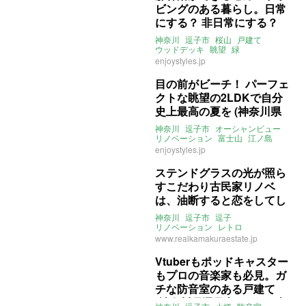
ビングのある暮らし。日常
にする？ 非日常にする？
(神奈川県逗子市102㎡の売
神奈川
逗子市
桜山
戸建て
買物件)
ウッドデッキ
眺望
緑
セカンドハウス
3LDK
enjoystyles.jp
ENJOYSTYLE
売買
目の前がビーチ！ パーフェ
クトな眺望の2LDKで自分
史上最高の夏を (神奈川県
逗子市60㎡の売買物件)
神奈川
逗子市
オーシャンビュー
リノベーション
富士山
江ノ島
逗子海岸
売買
enjoystyles.jp
ステンドグラスの光が照ら
すこだわり古民家リノベ
は、油断すると恋をしてし
まうほど (神奈川県逗子市
神奈川
逗子市
逗子
135㎡の賃貸物件)
リノベーション
レトロ
ステンドグラス
ウィリアムモリス
www.realkamakuraestate.jp
ライター：葱山紫蘇子
賃貸
Vtuberもポッドキャスター
もプロの音楽家も必見。ガ
チな防音室のある戸建て
(神奈川県逗子市142㎡の売