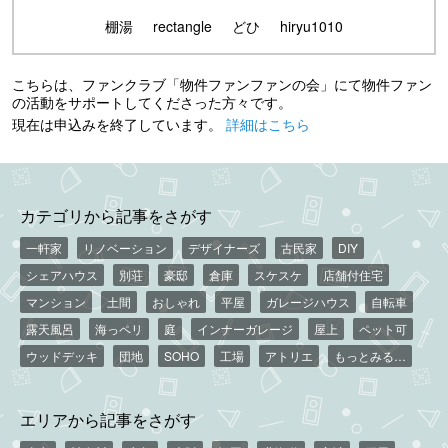
棚湯
rectangle
どひ
hiryu1010
こちらは、ファンクラブ「物件ファンファンの会」にて物件ファン
の活動をサポートしてくださった方々です。
現在は申込みを終了しています。
詳細はこちら
カテゴリから記事をさがす
一軒家
リノベーション
デザイナーズ
古民家
DIY
シェアハウス
別荘
豪邸
倉庫
スケスケ
店舗付住宅
マンション
土間
おしゃれ
平屋
ガレージハウス
自転車
露天風呂
海っペリ
庭
インナーガレージ
屋上
ペット可
ウッドデッキ
団地
SOHO
工場
アトリエ
もっとみる…
エリアから記事をさがす