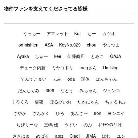
物件ファンを支えてくださってる皆様
うっちー
アマレット
Koji
ちー
カツオ
odmishien
ASA
KeyNo.029
chou
やまつま
Ayaka
しゅー
kee
伊藤商店
とみこ
GAJA
デューク内藤
ミヤコドリ
magさん
Umising
てんてこまい
ふみ
oda
球体
ぽんちゃん
だんちぐみ
3t06
なとぅ
みちゃん
ジュンコ
くろくろ
更夜
ぽるぴいお
たかにゃん
ちぇるもふ
さやか
さんかく
ひろ
あんさー
iron
ヨシニイ
ちびりーな
三嶋 優
うすい
のぶ
ﾈｺﾁｬﾝのｶﾘﾝﾄ
さきはま
めばる
atez
Ciao!
JIMA
ぽむ
ユン