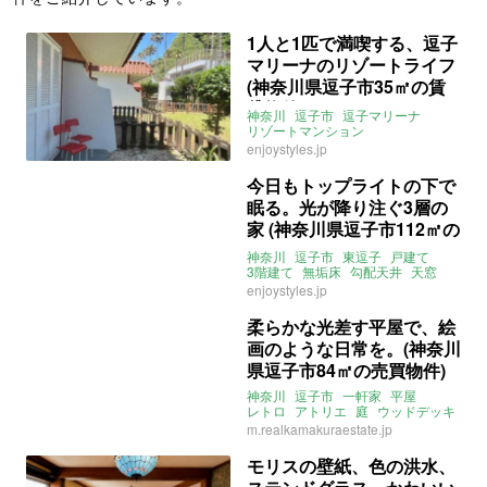
1人と1匹で満喫する、逗子
マリーナのリゾートライフ
(神奈川県逗子市35㎡の賃
貸物件)
神奈川
逗子市
逗子マリーナ
リゾートマンション
リノベーション
ワンルーム
庭
enjoystyles.jp
ペット飼育可
事務所可
SOHO可
ENJOYSTYLE
賃貸
今日もトップライトの下で
眠る。光が降り注ぐ3層の
家 (神奈川県逗子市112㎡の
売買物件)
神奈川
逗子市
東逗子
戸建て
3階建て
無垢床
勾配天井
天窓
駐車場
眺望
売買
enjoystyles.jp
柔らかな光差す平屋で、絵
画のような日常を。(神奈川
県逗子市84㎡の売買物件)
神奈川
逗子市
一軒家
平屋
レトロ
アトリエ
庭
ウッドデッキ
売買
m.realkamakuraestate.jp
モリスの壁紙、色の洪水、