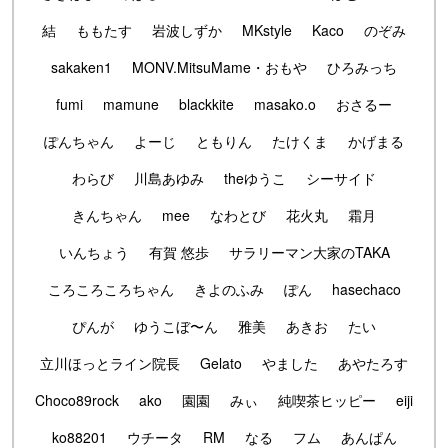
結
ももたす
岩波しずか
MKstyle
Kaco
のぞみ
sakaken1
MONV.MitsuMame・おもや
ひろみっち
fumi
mamune
blackkite
masako.o
おさるー
ぽんちゃん
よーじ
ともりん
たけくま
かげまる
わらび
川島あゆみ
theゆうこ
シーサイド
きんちゃん
mee
なわとび
花火丸
霜月
いんちょう
有賀 悠歩
サラリーマン大家のTAKA
ころころころちゃん
きよのふみ
ぽん
hasechaco
ぴんが
ゆうこぼ〜ん
雅美
あきお
たい
立川ほっとライン院長
Gelato
やました
あやたろす
Choco89rock
ako
園園
みぃ
純喫茶ヒッピー
eiji
ko88201
ウチータ
RM
なる
フム
あんぱん