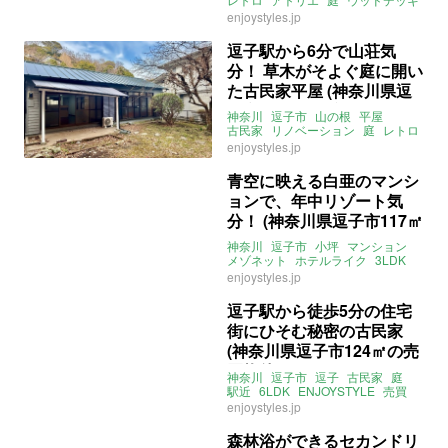
借地
売買
賃貸
enjoystyles.jp
逗子駅から6分で山荘気
分！ 草木がそよぐ庭に開い
た古民家平屋 (神奈川県逗
子市65㎡の賃貸物件)
神奈川
逗子市
山の根
平屋
古民家
リノベーション
庭
レトロ
駅近
賃貸
賃貸
enjoystyles.jp
青空に映える白亜のマンシ
ョンで、年中リゾート気
分！ (神奈川県逗子市117㎡
の売買物件)
神奈川
逗子市
小坪
マンション
メゾネット
ホテルライク
3LDK
ペット飼育相談可
ENJOYSTYLE
enjoystyles.jp
売買
逗子駅から徒歩5分の住宅
街にひそむ秘密の古民家
(神奈川県逗子市124㎡の売
買物件)
神奈川
逗子市
逗子
古民家
庭
駅近
6LDK
ENJOYSTYLE
売買
enjoystyles.jp
森林浴ができるセカンドリ