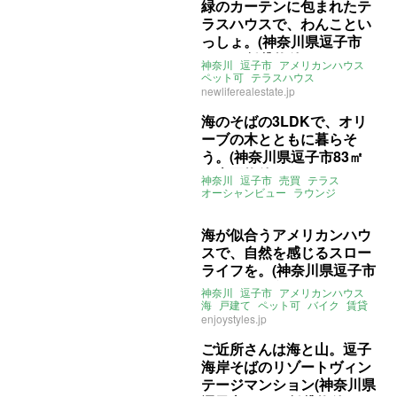
緑のカーテンに包まれたテ
ラスハウスで、わんことい
っしょ。(神奈川県逗子市
68㎡の賃貸物件)
神奈川
逗子市
アメリカンハウス
ペット可
テラスハウス
ライター：くまのなな
賃貸
newliferealestate.jp
海のそばの3LDKで、オリ
ーブの木とともに暮らそ
う。(神奈川県逗子市83㎡
の売買物件)
神奈川
逗子市
売買
テラス
オーシャンビュー
ラウンジ
ライター：くまのなな
売買
海が似合うアメリカンハウ
スで、自然を感じるスロー
ライフを。(神奈川県逗子市
101㎡の賃貸物件)
神奈川
逗子市
アメリカンハウス
海
戸建て
ペット可
バイク
賃貸
enjoystyles.jp
ご近所さんは海と山。逗子
海岸そばのリゾートヴィン
テージマンション(神奈川県