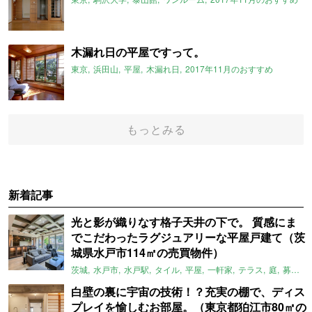
木漏れ日の平屋ですって。
東京
浜田山
平屋
木漏れ日
2017年11月のおすすめ
もっとみる
新着記事
光と影が織りなす格子天井の下で。 質感にま
でこだわったラグジュアリーな平屋戸建て（茨
城県水戸市114㎡の売買物件）
茨城
水戸市
水戸駅
タイル
平屋
一軒家
テラス
庭
募集中
白壁の裏に宇宙の技術！？充実の棚で、ディス
プレイを愉しむお部屋。（東京都狛江市80㎡の