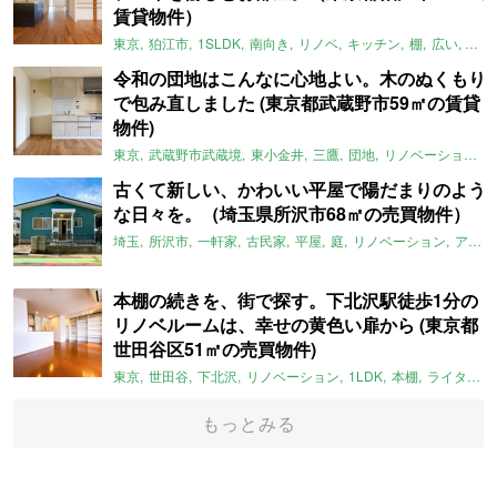
賃貸物件）
東京
狛江市
1SLDK
南向き
リノベ
キッチン
棚
広い
ガイ
令和の団地はこんなに心地よい。木のぬくもり
で包み直しました (東京都武蔵野市59㎡の賃貸
物件)
東京
武蔵野市武蔵境
東小金井
三鷹
団地
リノベーション
古くて新しい、かわいい平屋で陽だまりのよう
な日々を。（埼玉県所沢市68㎡の売買物件）
埼玉
所沢市
一軒家
古民家
平屋
庭
リノベーション
アメリカンハウス
本棚の続きを、街で探す。下北沢駅徒歩1分の
リノベルームは、幸せの黄色い扉から (東京都
世田谷区51㎡の売買物件)
東京
世田谷
下北沢
リノベーション
1LDK
本棚
ライター：ほしりょうこ
もっとみる