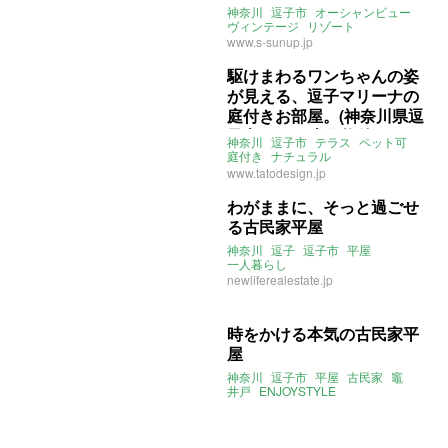
逗子市48㎡の賃貸物件)
神奈川
逗子市
オーシャンビュー
ヴィンテージ
リゾート
リノベーション
www.s-sunup.jp
ライター：くまのなな
賃貸
駆けまわるワンちゃんの姿
が見える、逗子マリーナの
庭付きお部屋。(神奈川県逗
子市69㎡の売買物件)
神奈川
逗子市
テラス
ペット可
庭付き
ナチュラル
リノベーション
庭
逗子マリーナ
www.tatodesign.jp
逗子
鎌倉
わがままに、そっと過ごせ
る古民家平屋
神奈川
逗子
逗子市
平屋
一人暮らし
新しい暮らし発見不動産
newliferealestate.jp
時をかける本気の古民家平
屋
神奈川
逗子市
平屋
古民家
竈
井戸
ENJOYSTYLE