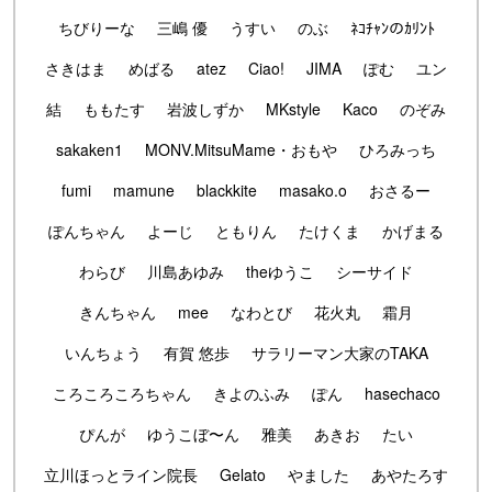
ちびりーな
三嶋 優
うすい
のぶ
ﾈｺﾁｬﾝのｶﾘﾝﾄ
さきはま
めばる
atez
Ciao!
JIMA
ぽむ
ユン
結
ももたす
岩波しずか
MKstyle
Kaco
のぞみ
sakaken1
MONV.MitsuMame・おもや
ひろみっち
fumi
mamune
blackkite
masako.o
おさるー
ぽんちゃん
よーじ
ともりん
たけくま
かげまる
わらび
川島あゆみ
theゆうこ
シーサイド
きんちゃん
mee
なわとび
花火丸
霜月
いんちょう
有賀 悠歩
サラリーマン大家のTAKA
ころころころちゃん
きよのふみ
ぽん
hasechaco
ぴんが
ゆうこぼ〜ん
雅美
あきお
たい
立川ほっとライン院長
Gelato
やました
あやたろす