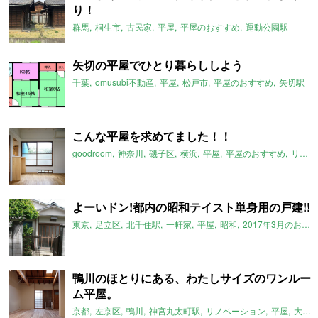
り！
群馬
桐生市
古民家
平屋
平屋のおすすめ
運動公園駅
矢切の平屋でひとり暮らししよう
千葉
omusubi不動産
平屋
松戸市
平屋のおすすめ
矢切駅
こんな平屋を求めてました！！
goodroom
神奈川
磯子区
横浜
平屋
平屋のおすすめ
リノベーション
よーいドン!都内の昭和テイスト単身用の戸建!!
東京
足立区
北千住駅
一軒家
平屋
昭和
2017年3月のおすすめ
鴨川のほとりにある、わたしサイズのワンルー
ム平屋。
京都
左京区
鴨川
神宮丸太町駅
リノベーション
平屋
大文字山