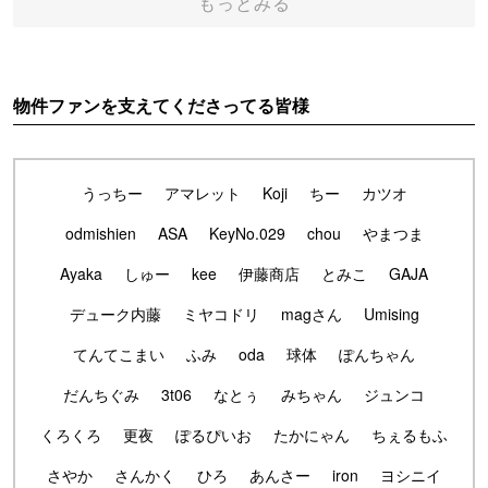
もっとみる
物件ファンを支えてくださってる皆様
うっちー
アマレット
Koji
ちー
カツオ
odmishien
ASA
KeyNo.029
chou
やまつま
Ayaka
しゅー
kee
伊藤商店
とみこ
GAJA
デューク内藤
ミヤコドリ
magさん
Umising
てんてこまい
ふみ
oda
球体
ぽんちゃん
だんちぐみ
3t06
なとぅ
みちゃん
ジュンコ
くろくろ
更夜
ぽるぴいお
たかにゃん
ちぇるもふ
さやか
さんかく
ひろ
あんさー
iron
ヨシニイ