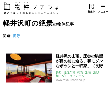
募集中
メニュー
軽井沢町
の
絶景
の物件記事
関連
:
長野
軽井沢の山頂。圧巻の眺望
が目の前に迫る、和モダン
なポツンと一軒家。（長野
県北佐久郡73㎡の売買物
長野
北佐久郡
売買
別荘
豪邸
件）
和モダン
リフォーム
ライター：くまのなな
絶景
山頂
www.royal-resort.co.jp
軽井沢
軽井沢町
ポツンと一軒家
自然
緑
森
売買