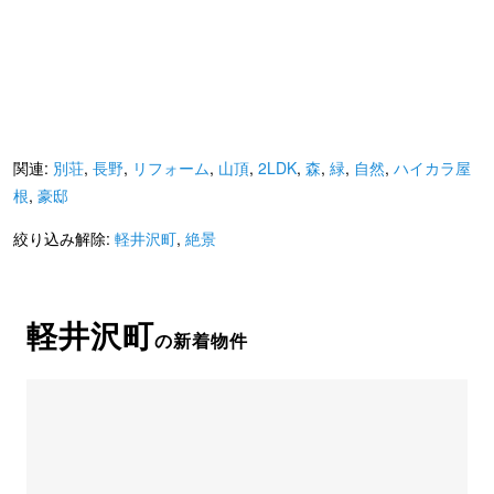
関連:
別荘
,
長野
,
リフォーム
,
山頂
,
2LDK
,
森
,
緑
,
自然
,
ハイカラ屋
根
,
豪邸
絞り込み解除:
軽井沢町
,
絶景
軽井沢町
の新着物件