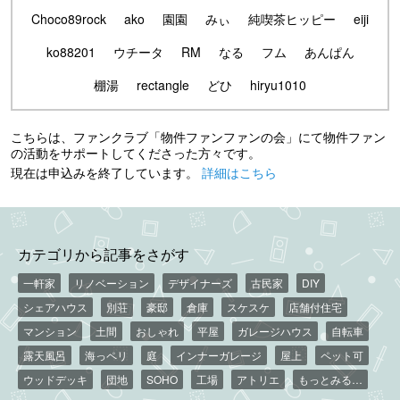
Choco89rock
ako
園園
みぃ
純喫茶ヒッピー
eiji
ko88201
ウチータ
RM
なる
フム
あんぱん
棚湯
rectangle
どひ
hiryu1010
こちらは、ファンクラブ「物件ファンファンの会」にて物件ファン
の活動をサポートしてくださった方々です。
現在は申込みを終了しています。
詳細はこちら
カテゴリから記事をさがす
一軒家
リノベーション
デザイナーズ
古民家
DIY
シェアハウス
別荘
豪邸
倉庫
スケスケ
店舗付住宅
マンション
土間
おしゃれ
平屋
ガレージハウス
自転車
露天風呂
海っペリ
庭
インナーガレージ
屋上
ペット可
ウッドデッキ
団地
SOHO
工場
アトリエ
もっとみる…