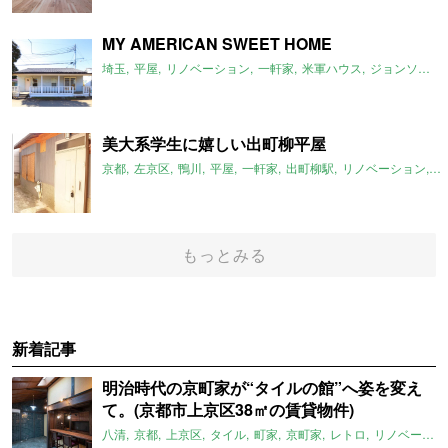
MY AMERICAN SWEET HOME
埼玉
平屋
リノベーション
一軒家
米軍ハウス
ジョンソンタウン
美大系学生に嬉しい出町柳平屋
京都
左京区
鴨川
平屋
一軒家
出町柳駅
リノベーション
平
もっとみる
新着記事
明治時代の京町家が“タイルの館”へ姿を変え
て。(京都市上京区38㎡の賃貸物件)
八清
京都
上京区
タイル
町家
京町家
レトロ
リノベーション