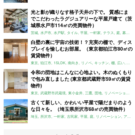
光と影が織りなす格子天井の下で。 質感にま
でこだわったラグジュアリーな平屋戸建て（茨
城県水戸市114㎡の売買物件）
茨城
水戸市
水戸駅
タイル
平屋
一軒家
テラス
庭
募集中
白壁の裏に宇宙の技術！？充実の棚で、ディス
プレイを愉しむお部屋。（東京都狛江市80㎡の
賃貸物件）
東京
狛江市
1SLDK
南向き
リノベ
キッチン
棚
広い
ガイ
令和の団地はこんなに心地よい。木のぬくもり
で包み直しました (東京都武蔵野市59㎡の賃貸
物件)
東京
武蔵野市武蔵境
東小金井
三鷹
団地
リノベーション
古くて新しい、かわいい平屋で陽だまりのよう
な日々を。（埼玉県所沢市68㎡の売買物件）
埼玉
所沢市
一軒家
古民家
平屋
庭
リノベーション
アメリカンハウス