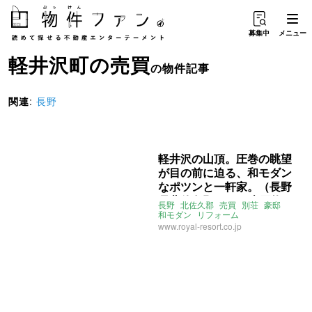
募集中
メニュー
軽井沢町
の
売買
の物件記事
関連
:
長野
軽井沢の山頂。圧巻の眺望
が目の前に迫る、和モダン
なポツンと一軒家。（長野
県北佐久郡73㎡の売買物
長野
北佐久郡
売買
別荘
豪邸
件）
和モダン
リフォーム
ライター：くまのなな
絶景
山頂
www.royal-resort.co.jp
軽井沢
軽井沢町
ポツンと一軒家
自然
緑
森
売買