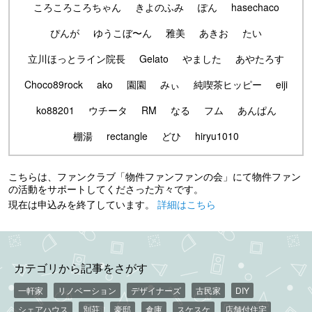
ころころころちゃん
きよのふみ
ぽん
hasechaco
ぴんが
ゆうこぼ〜ん
雅美
あきお
たい
立川ほっとライン院長
Gelato
やました
あやたろす
Choco89rock
ako
園園
みぃ
純喫茶ヒッピー
eiji
ko88201
ウチータ
RM
なる
フム
あんぱん
棚湯
rectangle
どひ
hiryu1010
こちらは、ファンクラブ「物件ファンファンの会」にて物件ファン
の活動をサポートしてくださった方々です。
現在は申込みを終了しています。
詳細はこちら
カテゴリから記事をさがす
一軒家
リノベーション
デザイナーズ
古民家
DIY
シェアハウス
別荘
豪邸
倉庫
スケスケ
店舗付住宅