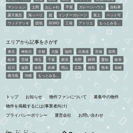
マンション
土間
おしゃれ
平屋
ガレージハウス
自転車
露天風呂
海っペリ
庭
インナーガレージ
屋上
ペット可
ウッドデッキ
団地
SOHO
工場
アトリエ
もっとみる…
エリアから記事をさがす
東京
神奈川
京都
大阪
福岡
北海道
宮城
群馬
栃木
茨城
埼玉
千葉
新潟
長野
静岡
愛知
岐阜
石川
滋賀
奈良
兵庫
岡山
広島
徳島
熊本
長崎
鹿児島
沖縄
もっとみる…
トップ
お知らせ
物件ファンについて
募集中の物件
物件を掲載するには(事業者向け)
プライバシーポリシー
運営会社
お問い合わせ