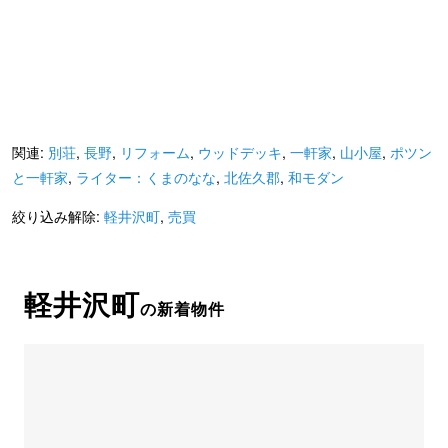
関連:
別荘
,
長野
,
リフォーム
,
ウッドデッキ
,
一軒家
,
山小屋
,
ポツン
と一軒家
,
ライター：くまのなな
,
北佐久郡
,
和モダン
絞り込み解除:
軽井沢町
,
売買
軽井沢町
の新着物件