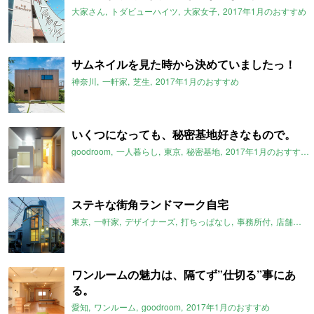
大家さん
トダビューハイツ
大家女子
2017年1月のおすすめ
サムネイルを見た時から決めていましたっ！
神奈川
一軒家
芝生
2017年1月のおすすめ
いくつになっても、秘密基地好きなもので。
goodroom
一人暮らし
東京
秘密基地
2017年1月のおすすめ
ステキな街角ランドマーク自宅
東京
一軒家
デザイナーズ
打ちっぱなし
事務所付
店舗付
2
ワンルームの魅力は、隔てず”仕切る”事にあ
る。
愛知
ワンルーム
goodroom
2017年1月のおすすめ