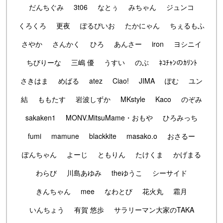
だんちぐみ
3t06
なとぅ
みちゃん
ジュンコ
くろくろ
更夜
ぽるぴいお
たかにゃん
ちぇるもふ
さやか
さんかく
ひろ
あんさー
iron
ヨシニイ
ちびりーな
三嶋 優
うすい
のぶ
ﾈｺﾁｬﾝのｶﾘﾝﾄ
さきはま
めばる
atez
Ciao!
JIMA
ぽむ
ユン
結
ももたす
岩波しずか
MKstyle
Kaco
のぞみ
sakaken1
MONV.MitsuMame・おもや
ひろみっち
fumi
mamune
blackkite
masako.o
おさるー
ぽんちゃん
よーじ
ともりん
たけくま
かげまる
わらび
川島あゆみ
theゆうこ
シーサイド
きんちゃん
mee
なわとび
花火丸
霜月
いんちょう
有賀 悠歩
サラリーマン大家のTAKA