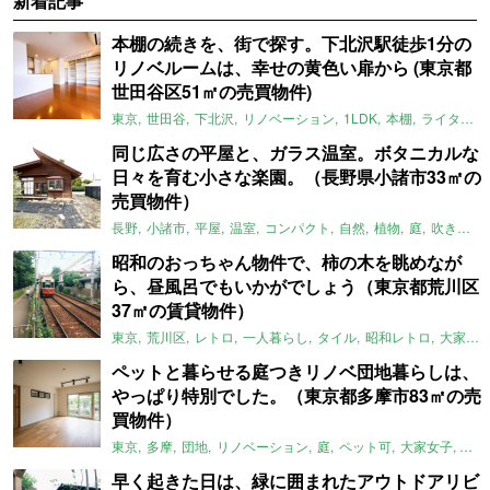
新着記事
本棚の続きを、街で探す。下北沢駅徒歩1分の
リノベルームは、幸せの黄色い扉から (東京都
世田谷区51㎡の売買物件)
東京
世田谷
下北沢
リノベーション
1LDK
本棚
ライター：ほしりょうこ
同じ広さの平屋と、ガラス温室。ボタニカルな
日々を育む小さな楽園。（長野県小諸市33㎡の
売買物件）
長野
小諸市
平屋
温室
コンパクト
自然
植物
庭
吹き抜け
昭和のおっちゃん物件で、柿の木を眺めなが
ら、昼風呂でもいかがでしょう（東京都荒川区
37㎡の賃貸物件）
東京
荒川区
レトロ
一人暮らし
タイル
昭和レトロ
大家女子
ペットと暮らせる庭つきリノベ団地暮らしは、
やっぱり特別でした。（東京都多摩市83㎡の売
買物件）
東京
多摩
団地
リノベーション
庭
ペット可
大家女子
団地
早く起きた日は、緑に囲まれたアウトドアリビ