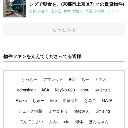
ングで朝食を。(京都市上京区71㎡の賃貸物件)
京都
京都市
上京区
西陣
戸建て
平屋
京町家
リノベーション
もっとみる
物件ファンを支えてくださってる皆様
うっちー
アマレット
Koji
ちー
カツオ
odmishien
ASA
KeyNo.029
chou
やまつま
Ayaka
しゅー
kee
伊藤商店
とみこ
GAJA
デューク内藤
ミヤコドリ
magさん
Umising
てんてこまい
ふみ
oda
球体
ぽんちゃん