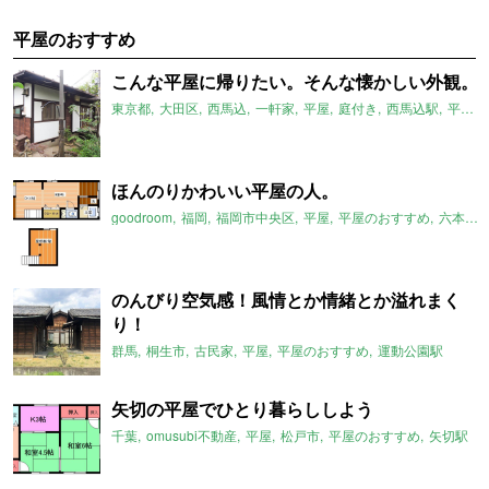
平屋のおすすめ
こんな平屋に帰りたい。そんな懐かしい外観。
東京都
大田区
西馬込
一軒家
平屋
庭付き
西馬込駅
平屋のおすすめ
ほんのりかわいい平屋の人。
goodroom
福岡
福岡市中央区
平屋
平屋のおすすめ
六本松駅
のんびり空気感！風情とか情緒とか溢れまく
り！
群馬
桐生市
古民家
平屋
平屋のおすすめ
運動公園駅
矢切の平屋でひとり暮らししよう
千葉
omusubi不動産
平屋
松戸市
平屋のおすすめ
矢切駅