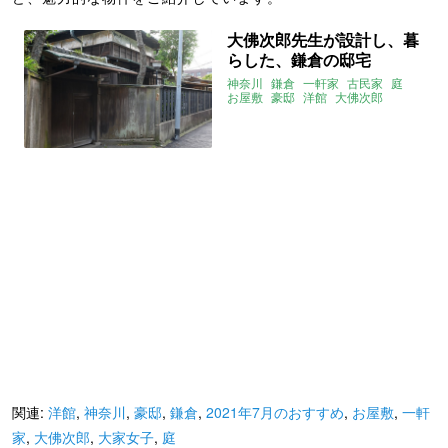
大佛次郎先生が設計し、暮
らした、鎌倉の邸宅
神奈川
鎌倉
一軒家
古民家
庭
お屋敷
豪邸
洋館
大佛次郎
著名人の家
大家女子
2021年7月のおすすめ
株式会社原窓
関連:
洋館
,
神奈川
,
豪邸
,
鎌倉
,
2021年7月のおすすめ
,
お屋敷
,
一軒
家
,
大佛次郎
,
大家女子
,
庭