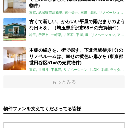
物件)
東京
武蔵野市武蔵境
東小金井
三鷹
団地
リノベーション
古くて新しい、かわいい平屋で陽だまりのよう
な日々を。（埼玉県所沢市68㎡の売買物件）
埼玉
所沢市
一軒家
古民家
平屋
庭
リノベーション
アメリカンハウス
本棚の続きを、街で探す。下北沢駅徒歩1分の
リノベルームは、幸せの黄色い扉から (東京都
世田谷区51㎡の売買物件)
東京
世田谷
下北沢
リノベーション
1LDK
本棚
ライター：ほしりょうこ
もっとみる
物件ファンを支えてくださってる皆様