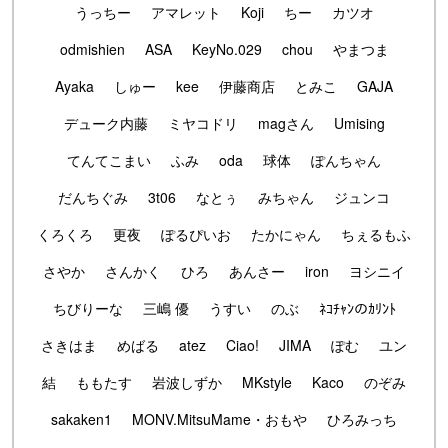
うっちー
アマレット
Koji
ちー
カツオ
odmishien
ASA
KeyNo.029
chou
やまつま
Ayaka
しゅー
kee
伊藤商店
とみこ
GAJA
デューク内藤
ミヤコドリ
magさん
Umising
てんてこまい
ふみ
oda
球体
ぽんちゃん
だんちぐみ
3t06
なとぅ
みちゃん
ジュンコ
くろくろ
更夜
ぽるぴいお
たかにゃん
ちぇるもふ
さやか
さんかく
ひろ
あんさー
iron
ヨシニイ
ちびりーな
三嶋 優
うすい
のぶ
ﾈｺﾁｬﾝのｶﾘﾝﾄ
さきはま
めばる
atez
Ciao!
JIMA
ぽむ
ユン
結
ももたす
岩波しずか
MKstyle
Kaco
のぞみ
sakaken1
MONV.MitsuMame・おもや
ひろみっち