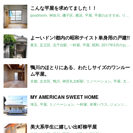
こんな平屋を求めてました！！
goodroom
神奈川
磯子区
横浜
平屋
平屋のおすすめ
リノベーション
よーいドン!都内の昭和テイスト単身用の戸建!!
東京
足立区
北千住駅
一軒家
平屋
昭和
2017年3月のおすすめ
鴨川のほとりにある、わたしサイズのワンルー
ム平屋。
京都
左京区
鴨川
神宮丸太町駅
リノベーション
平屋
大文字山
MY AMERICAN SWEET HOME
埼玉
平屋
リノベーション
一軒家
米軍ハウス
ジョンソンタウン
美大系学生に嬉しい出町柳平屋