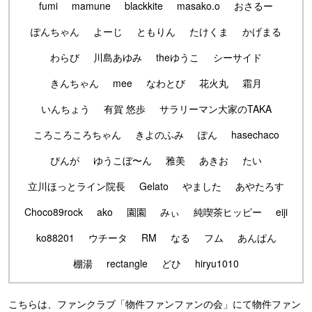
fumi
mamune
blackkite
masako.o
おさるー
ぽんちゃん
よーじ
ともりん
たけくま
かげまる
わらび
川島あゆみ
theゆうこ
シーサイド
きんちゃん
mee
なわとび
花火丸
霜月
いんちょう
有賀 悠歩
サラリーマン大家のTAKA
ころころころちゃん
きよのふみ
ぽん
hasechaco
ぴんが
ゆうこぼ〜ん
雅美
あきお
たい
立川ほっとライン院長
Gelato
やました
あやたろす
Choco89rock
ako
園園
みぃ
純喫茶ヒッピー
eiji
ko88201
ウチータ
RM
なる
フム
あんぱん
棚湯
rectangle
どひ
hiryu1010
こちらは、ファンクラブ「物件ファンファンの会」にて物件ファン