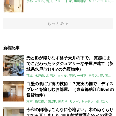
京都
左京区
鴨川
平屋
一軒家
出町柳駅
リノベーション
平
もっとみる
新着記事
光と影が織りなす格子天井の下で。 質感にま
でこだわったラグジュアリーな平屋戸建て（茨
城県水戸市114㎡の売買物件）
茨城
水戸市
水戸駅
タイル
平屋
一軒家
テラス
庭
募集中
白壁の裏に宇宙の技術！？充実の棚で、ディス
プレイを愉しむお部屋。（東京都狛江市80㎡の
賃貸物件）
東京
狛江市
1SLDK
南向き
リノベ
キッチン
棚
広い
ガイ
令和の団地はこんなに心地よい。木のぬくもり
で包み直しました (東京都武蔵野市59㎡の賃貸