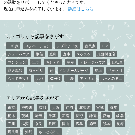
の活動をサポートしてくださった方々です。
現在は申込みを終了しています。
詳細はこちら
カテゴリから記事をさがす
一軒家
リノベーション
デザイナーズ
古民家
DIY
シェアハウス
別荘
豪邸
倉庫
スケスケ
店舗付住宅
マンション
土間
おしゃれ
平屋
ガレージハウス
自転車
露天風呂
海っペリ
庭
インナーガレージ
屋上
ペット可
ウッドデッキ
団地
SOHO
工場
アトリエ
もっとみる…
エリアから記事をさがす
東京
神奈川
京都
大阪
福岡
北海道
宮城
群馬
栃木
茨城
埼玉
千葉
新潟
長野
静岡
愛知
岐阜
石川
滋賀
奈良
兵庫
岡山
広島
徳島
熊本
長崎
鹿児島
沖縄
もっとみる…