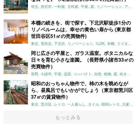
埼玉
所沢市
一軒家
古民家
平屋
庭
リノベーション
アメリカンハウス
本棚の続きを、街で探す。下北沢駅徒歩1分の
リノベルームは、幸せの黄色い扉から (東京都
世田谷区51㎡の売買物件)
東京
世田谷
下北沢
リノベーション
1LDK
本棚
ライター：ほしりょうこ
同じ広さの平屋と、ガラス温室。ボタニカルな
日々を育む小さな楽園。（長野県小諸市33㎡の
売買物件）
長野
小諸市
平屋
温室
コンパクト
自然
植物
庭
吹き抜け
昭和のおっちゃん物件で、柿の木を眺めなが
ら、昼風呂でもいかがでしょう（東京都荒川区
37㎡の賃貸物件）
東京
荒川区
レトロ
一人暮らし
タイル
昭和レトロ
大家女子
もっとみる