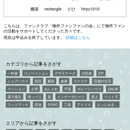
棚湯
rectangle
どひ
hiryu1010
こちらは、ファンクラブ「物件ファンファンの会」にて物件ファン
の活動をサポートしてくださった方々です。
現在は申込みを終了しています。
詳細はこちら
カテゴリから記事をさがす
一軒家
リノベーション
デザイナーズ
古民家
DIY
シェアハウス
別荘
豪邸
倉庫
スケスケ
店舗付住宅
マンション
土間
おしゃれ
平屋
ガレージハウス
自転車
露天風呂
海っペリ
庭
インナーガレージ
屋上
ペット可
ウッドデッキ
団地
SOHO
工場
アトリエ
もっとみる…
エリアから記事をさがす