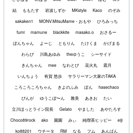
結
ももたす
岩波しずか
MKstyle
Kaco
のぞみ
sakaken1
MONV.MitsuMame・おもや
ひろみっち
fumi
mamune
blackkite
masako.o
おさるー
ぽんちゃん
よーじ
ともりん
たけくま
かげまる
わらび
川島あゆみ
theゆうこ
シーサイド
きんちゃん
mee
なわとび
花火丸
霜月
いんちょう
有賀 悠歩
サラリーマン大家のTAKA
ころころころちゃん
きよのふみ
ぽん
hasechaco
ぴんが
ゆうこぼ〜ん
雅美
あきお
たい
立川ほっとライン院長
Gelato
やました
あやたろす
Choco89rock
ako
園園
みぃ
純喫茶ヒッピー
eiji
ko88201
ウチータ
RM
なる
フム
あんぱん