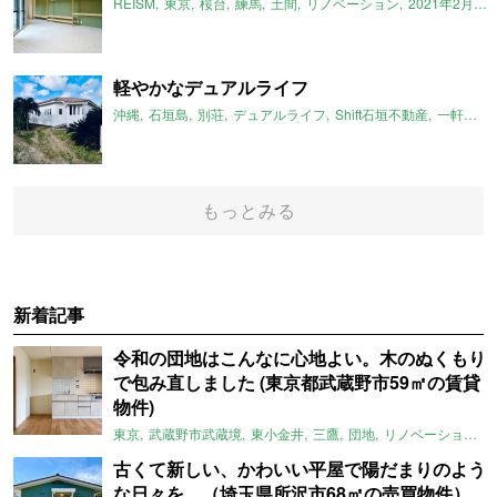
REISM
東京
桜台
練馬
土間
リノベーション
2021年2月のおすすめ
軽やかなデュアルライフ
沖縄
石垣島
別荘
デュアルライフ
Shift石垣不動産
一軒家
もっとみる
新着記事
令和の団地はこんなに心地よい。木のぬくもり
で包み直しました (東京都武蔵野市59㎡の賃貸
物件)
東京
武蔵野市武蔵境
東小金井
三鷹
団地
リノベーション
古くて新しい、かわいい平屋で陽だまりのよう
な日々を。（埼玉県所沢市68㎡の売買物件）