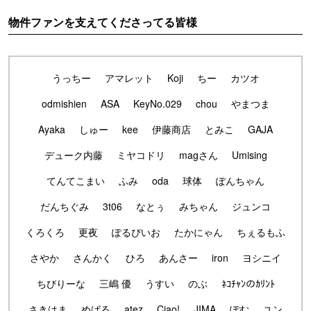
物件ファンを支えてくださってる皆様
うっちー
アマレット
Koji
ちー
カツオ
odmishien
ASA
KeyNo.029
chou
やまつま
Ayaka
しゅー
kee
伊藤商店
とみこ
GAJA
デューク内藤
ミヤコドリ
magさん
Umising
てんてこまい
ふみ
oda
球体
ぽんちゃん
だんちぐみ
3t06
なとぅ
みちゃん
ジュンコ
くろくろ
更夜
ぽるぴいお
たかにゃん
ちぇるもふ
さやか
さんかく
ひろ
あんさー
iron
ヨシニイ
ちびりーな
三嶋 優
うすい
のぶ
ﾈｺﾁｬﾝのｶﾘﾝﾄ
さきはま
めばる
atez
Ciao!
JIMA
ぽむ
ユン