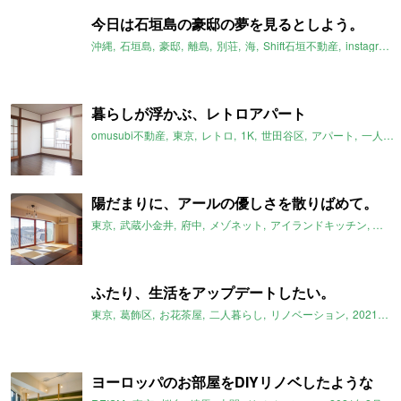
今日は石垣島の豪邸の夢を見るとしよう。
沖縄
石垣島
豪邸
離島
別荘
海
Shift石垣不動産
instagram
暮らしが浮かぶ、レトロアパート
omusubi不動産
東京
レトロ
1K
世田谷区
アパート
一人暮らし
陽だまりに、アールの優しさを散りばめて。
東京
武蔵小金井
府中
メゾネット
アイランドキッチン
スケ
ふたり、生活をアップデートしたい。
東京
葛飾区
お花茶屋
二人暮らし
リノベーション
2021年2月のおすすめ
ヨーロッパのお部屋をDIYリノベしたような