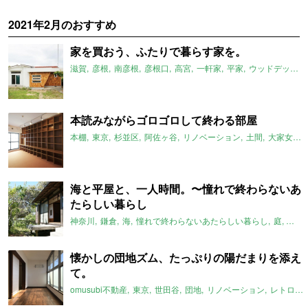
2021年2月のおすすめ
家を買おう、ふたりで暮らす家を。
滋賀
彦根
南彦根
彦根口
高宮
一軒家
平家
ウッドデッキ
本読みながらゴロゴロして終わる部屋
本棚
東京
杉並区
阿佐ヶ谷
リノベーション
土間
大家女子
海と平屋と、一人時間。〜憧れで終わらないあ
たらしい暮らし
神奈川
鎌倉
海
憧れで終わらないあたらしい暮らし
庭
古民
懐かしの団地ズム、たっぷりの陽だまりを添え
て。
omusubi不動産
東京
世田谷
団地
リノベーション
レトロ