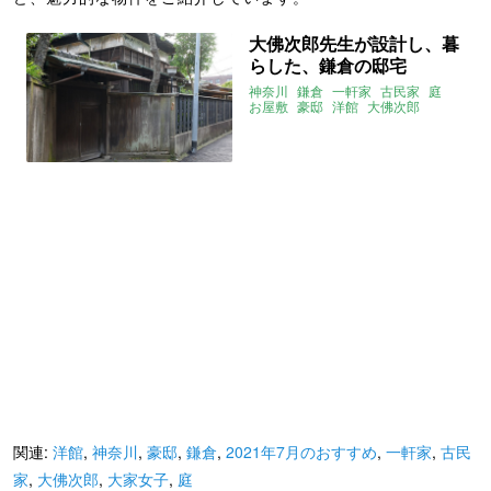
大佛次郎先生が設計し、暮
らした、鎌倉の邸宅
神奈川
鎌倉
一軒家
古民家
庭
お屋敷
豪邸
洋館
大佛次郎
著名人の家
大家女子
2021年7月のおすすめ
株式会社原窓
関連:
洋館
,
神奈川
,
豪邸
,
鎌倉
,
2021年7月のおすすめ
,
一軒家
,
古民
家
,
大佛次郎
,
大家女子
,
庭