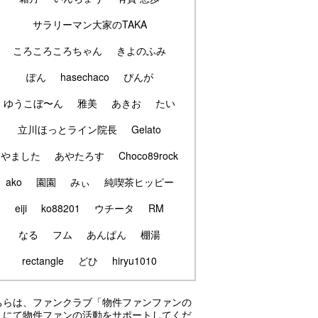
サラリーマン大家のTAKA
ころころころちゃん
きよのふみ
ぽん
hasechaco
ぴんが
ゆうこぼ〜ん
雅美
あきお
たい
立川ほっとライン院長
Gelato
やました
あやたろす
Choco89rock
ako
園園
みぃ
純喫茶ヒッピー
eiji
ko88201
ウチータ
RM
なる
フム
あんぱん
棚湯
rectangle
どひ
hiryu1010
ちらは、ファンクラブ「物件ファンファンの
」にて物件ファンの活動をサポートしてくだ