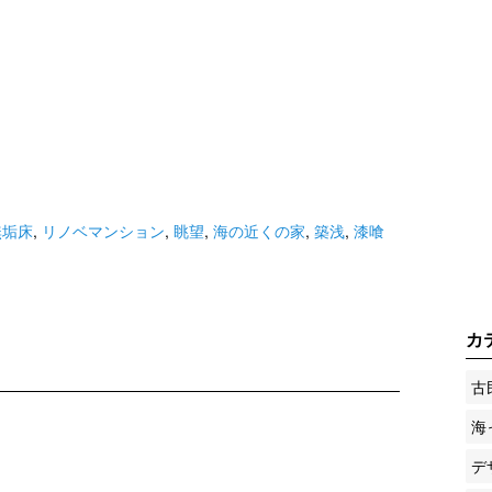
無垢床
,
リノベマンション
,
眺望
,
海の近くの家
,
築浅
,
漆喰
カ
古
海
デ