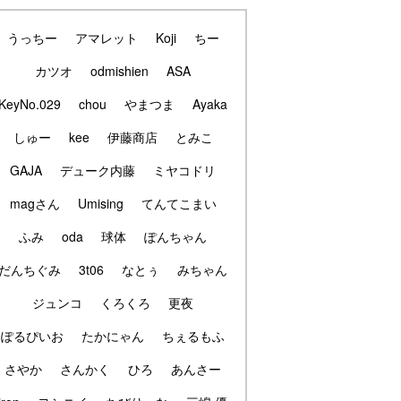
うっちー
アマレット
Koji
ちー
カツオ
odmishien
ASA
KeyNo.029
chou
やまつま
Ayaka
しゅー
kee
伊藤商店
とみこ
GAJA
デューク内藤
ミヤコドリ
magさん
Umising
てんてこまい
ふみ
oda
球体
ぽんちゃん
だんちぐみ
3t06
なとぅ
みちゃん
ジュンコ
くろくろ
更夜
ぽるぴいお
たかにゃん
ちぇるもふ
さやか
さんかく
ひろ
あんさー