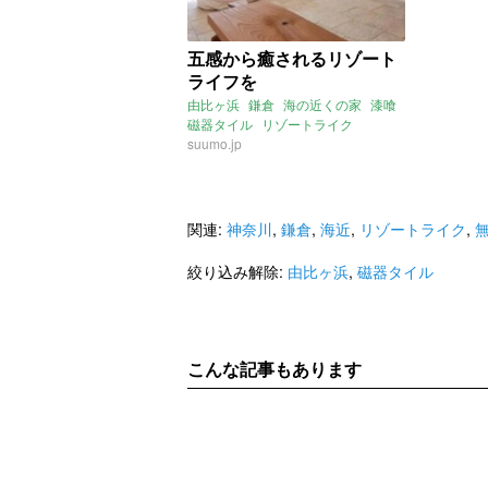
五感から癒されるリゾート
ライフを
由比ヶ浜
鎌倉
海の近くの家
漆喰
磁器タイル
リゾートライク
リノベマンション
suumo.jp
関連:
神奈川
,
鎌倉
,
海近
,
リゾートライク
,
絞り込み解除:
由比ヶ浜
,
磁器タイル
こんな記事もあります