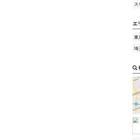
ス
エ
東
埼