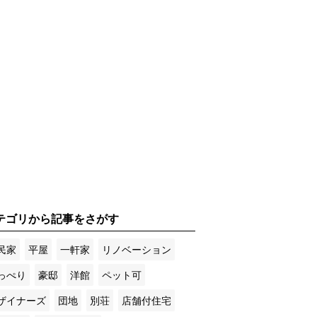
テゴリから記事をさがす
民家
平屋
一軒家
リノベーション
っぺり
豪邸
洋館
ペット可
ザイナーズ
団地
別荘
店舗付住宅