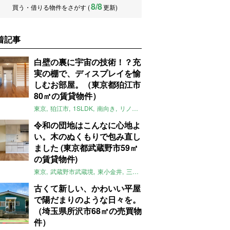
8/8
買う・借りる物件をさがす (
更新)
着記事
白壁の裏に宇宙の技術！？充
実の棚で、ディスプレイを愉
しむお部屋。（東京都狛江市
80㎡の賃貸物件）
東京
狛江市
1SLDK
南向き
リノベ
キッチン
棚
広い
ガイナ塗料
令和の団地はこんなに心地よ
い。木のぬくもりで包み直し
ました (東京都武蔵野市59㎡
の賃貸物件)
東京
武蔵野市武蔵境
東小金井
三鷹
団地
リノベーション
木
2LD
古くて新しい、かわいい平屋
で陽だまりのような日々を。
（埼玉県所沢市68㎡の売買物
件）