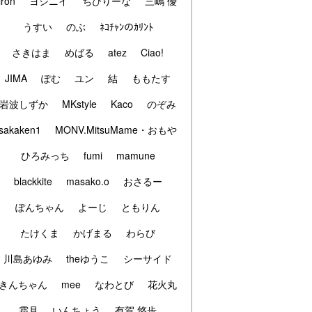
iron
ヨシニイ
ちびりーな
三嶋 優
うすい
のぶ
ﾈｺﾁｬﾝのｶﾘﾝﾄ
さきはま
めばる
atez
Ciao!
JIMA
ぽむ
ユン
結
ももたす
岩波しずか
MKstyle
Kaco
のぞみ
sakaken1
MONV.MitsuMame・おもや
ひろみっち
fumi
mamune
blackkite
masako.o
おさるー
ぽんちゃん
よーじ
ともりん
たけくま
かげまる
わらび
川島あゆみ
theゆうこ
シーサイド
きんちゃん
mee
なわとび
花火丸
霜月
いんちょう
有賀 悠歩