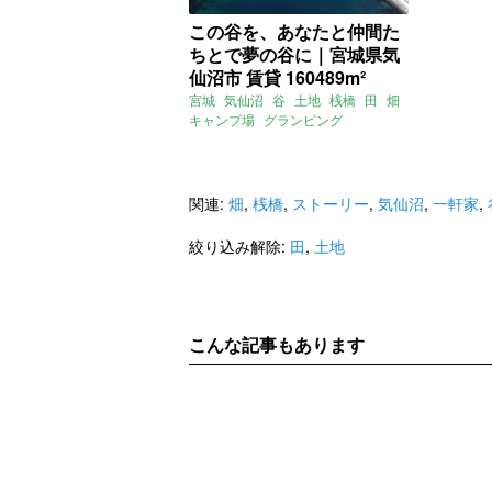
この谷を、あなたと仲間た
ちとで夢の谷に｜宮城県気
仙沼市 賃貸 160489m²
宮城
気仙沼
谷
土地
桟橋
田
畑
キャンプ場
グランピング
オーベルジュ
ヘリポート
賃貸
関連:
畑
,
桟橋
,
ストーリー
,
気仙沼
,
一軒家
,
絞り込み解除:
田
,
土地
こんな記事もあります