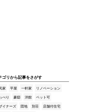
テゴリから記事をさがす
民家
平屋
一軒家
リノベーション
っぺり
豪邸
洋館
ペット可
ザイナーズ
団地
別荘
店舗付住宅