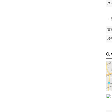
ス
エ
東
埼