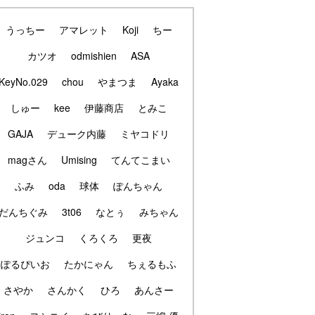
うっちー
アマレット
Koji
ちー
カツオ
odmishien
ASA
KeyNo.029
chou
やまつま
Ayaka
しゅー
kee
伊藤商店
とみこ
GAJA
デューク内藤
ミヤコドリ
magさん
Umising
てんてこまい
ふみ
oda
球体
ぽんちゃん
だんちぐみ
3t06
なとぅ
みちゃん
ジュンコ
くろくろ
更夜
ぽるぴいお
たかにゃん
ちぇるもふ
さやか
さんかく
ひろ
あんさー