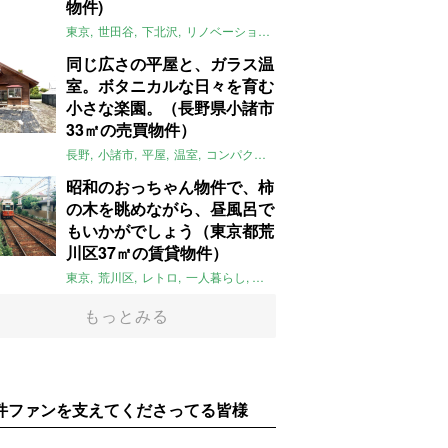
物件)
東京
世田谷
下北沢
リノベーション
1LDK
本棚
ライター：ほしり
同じ広さの平屋と、ガラス温
室。ボタニカルな日々を育む
小さな楽園。（長野県小諸市
33㎡の売買物件）
長野
小諸市
平屋
温室
コンパクト
自然
植物
庭
吹き抜け
無垢
昭和のおっちゃん物件で、柿
の木を眺めながら、昼風呂で
もいかがでしょう（東京都荒
川区37㎡の賃貸物件）
東京
荒川区
レトロ
一人暮らし
タイル
昭和レトロ
大家女子
トダ
もっとみる
件ファンを支えてくださってる皆様