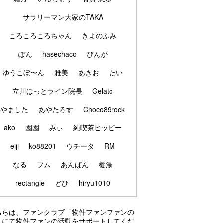
サラリーマン大家のTAKA
ころころころちゃん
きよのふみ
ぽん
hasechaco
ぴんが
ゆうこぼ〜ん
雅美
あきお
たい
立川ほっとライン院長
Gelato
やました
あやたろす
Choco89rock
ako
園園
みぃ
純喫茶ヒッピー
eiji
ko88201
ウチータ
RM
なる
フム
あんぱん
棚湯
rectangle
どひ
hiryu1010
ちらは、ファンクラブ「物件ファンファンの
」にて物件ファンの活動をサポートしてくだ