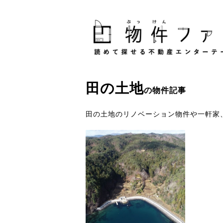
田
の
土地
の物件記事
田の土地のリノベーション物件や一軒家