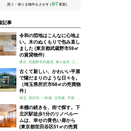
8/7
買う・借りる物件をさがす (
更新)
着記事
令和の団地はこんなに心地よ
い。木のぬくもりで包み直し
ました (東京都武蔵野市59㎡
の賃貸物件)
東京
武蔵野市武蔵境
東小金井
三鷹
団地
リノベーション
木
2LD
古くて新しい、かわいい平屋
で陽だまりのような日々を。
（埼玉県所沢市68㎡の売買物
件）
埼玉
所沢市
一軒家
古民家
平屋
庭
リノベーション
アメリカンハ
本棚の続きを、街で探す。下
北沢駅徒歩1分のリノベルー
ムは、幸せの黄色い扉から
(東京都世田谷区51㎡の売買