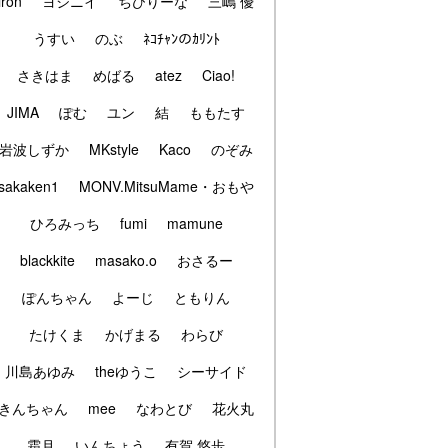
iron
ヨシニイ
ちびりーな
三嶋 優
うすい
のぶ
ﾈｺﾁｬﾝのｶﾘﾝﾄ
さきはま
めばる
atez
Ciao!
JIMA
ぽむ
ユン
結
ももたす
岩波しずか
MKstyle
Kaco
のぞみ
sakaken1
MONV.MitsuMame・おもや
ひろみっち
fumi
mamune
blackkite
masako.o
おさるー
ぽんちゃん
よーじ
ともりん
たけくま
かげまる
わらび
川島あゆみ
theゆうこ
シーサイド
きんちゃん
mee
なわとび
花火丸
霜月
いんちょう
有賀 悠歩