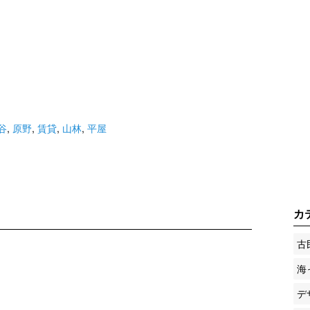
谷
,
原野
,
賃貸
,
山林
,
平屋
カ
古
海
デ