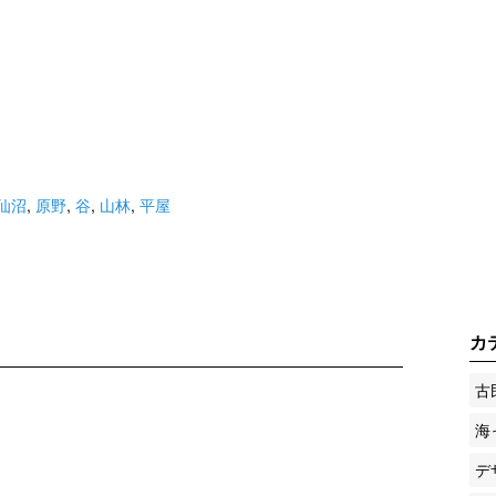
仙沼
,
原野
,
谷
,
山林
,
平屋
カ
古
海
デ