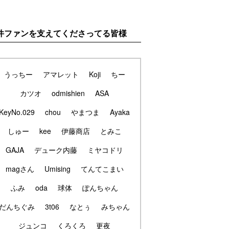
件ファンを支えてくださってる皆様
うっちー
アマレット
Koji
ちー
カツオ
odmishien
ASA
KeyNo.029
chou
やまつま
Ayaka
しゅー
kee
伊藤商店
とみこ
GAJA
デューク内藤
ミヤコドリ
magさん
Umising
てんてこまい
ふみ
oda
球体
ぽんちゃん
だんちぐみ
3t06
なとぅ
みちゃん
ジュンコ
くろくろ
更夜