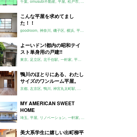
千葉
omusubi不動産
平屋
松戸市
平屋のおすすめ
矢切駅
こんな平屋を求めてまし
た！！
goodroom
神奈川
磯子区
横浜
平屋
平屋のおすすめ
リノベーショ
よーいドン!都内の昭和テイ
スト単身用の戸建!!
東京
足立区
北千住駅
一軒家
平屋
昭和
2017年3月のおすすめ
平
鴨川のほとりにある、わたし
サイズのワンルーム平屋。
京都
左京区
鴨川
神宮丸太町駅
リノベーション
平屋
大文字山
土
MY AMERICAN SWEET
HOME
埼玉
平屋
リノベーション
一軒家
米軍ハウス
ジョンソンタウン
2
美大系学生に嬉しい出町柳平