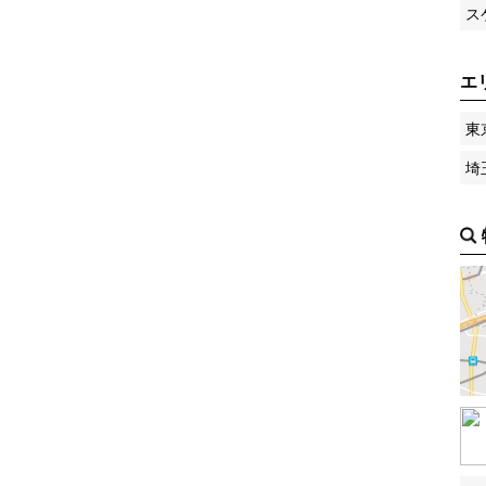
ス
エ
東
埼