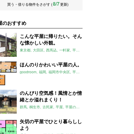
8/7
買う・借りる物件をさがす (
更新)
屋のおすすめ
こんな平屋に帰りたい。そん
な懐かしい外観。
東京都
大田区
西馬込
一軒家
平屋
庭付き
西馬込駅
平屋のおすす
ほんのりかわいい平屋の人。
goodroom
福岡
福岡市中央区
平屋
平屋のおすすめ
六本松駅
20
のんびり空気感！風情とか情
緒とか溢れまくり！
群馬
桐生市
古民家
平屋
平屋のおすすめ
運動公園駅
矢切の平屋でひとり暮らしし
よう