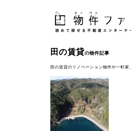
田
の
賃貸
の物件記事
田の賃貸のリノベーション物件や一軒家