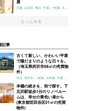
屋
京都
左京区
鴨川
平屋
一軒家
出町柳駅
リノベーション
平屋のお
もっとみる
着記事
古くて新しい、かわいい平屋
で陽だまりのような日々を。
（埼玉県所沢市68㎡の売買物
件）
埼玉
所沢市
一軒家
古民家
平屋
庭
リノベーション
アメリカンハ
本棚の続きを、街で探す。下
北沢駅徒歩1分のリノベルー
ムは、幸せの黄色い扉から
(東京都世田谷区51㎡の売買
物件)