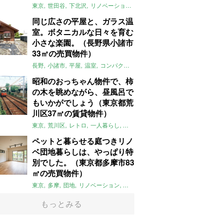
東京
世田谷
下北沢
リノベーション
1LDK
本棚
ライター：ほしり
同じ広さの平屋と、ガラス温
室。ボタニカルな日々を育む
小さな楽園。（長野県小諸市
33㎡の売買物件）
長野
小諸市
平屋
温室
コンパクト
自然
植物
庭
吹き抜け
無垢
昭和のおっちゃん物件で、柿
の木を眺めながら、昼風呂で
もいかがでしょう（東京都荒
川区37㎡の賃貸物件）
東京
荒川区
レトロ
一人暮らし
タイル
昭和レトロ
大家女子
トダ
ペットと暮らせる庭つきリノ
ベ団地暮らしは、やっぱり特
別でした。（東京都多摩市83
㎡の売買物件）
東京
多摩
団地
リノベーション
庭
ペット可
大家女子
団地リノベ
もっとみる