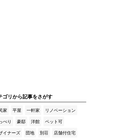
テゴリから記事をさがす
民家
平屋
一軒家
リノベーション
っぺり
豪邸
洋館
ペット可
ザイナーズ
団地
別荘
店舗付住宅