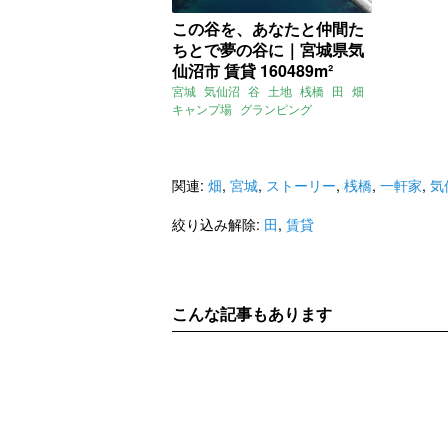
この谷を、あなたと仲間た
ちとで夢の谷に｜宮城県気
仙沼市 賃貸 160489m²
宮城
気仙沼
谷
土地
桟橋
田
畑
キャンプ場
グランピング
オーベルジュ
ヘリポート
賃貸
関連:
畑
,
宮城
,
ストーリー
,
桟橋
,
一軒家
,
気
絞り込み解除:
田
,
賃貸
こんな記事もあります