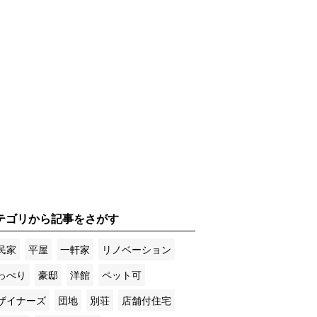
テゴリから記事をさがす
民家
平屋
一軒家
リノベーション
っぺり
豪邸
洋館
ペット可
ザイナーズ
団地
別荘
店舗付住宅