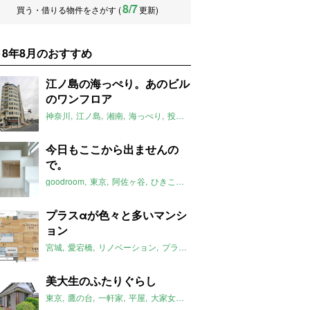
8/7
買う・借りる物件をさがす (
更新)
018年8月のおすすめ
江ノ島の海っぺり。あのビル
のワンフロア
神奈川
江ノ島
湘南
海っぺり
投資
2018年8月のおすすめ
今日もここから出ませんの
で。
goodroom
東京
阿佐ヶ谷
ひきこもり
1K
2018年8月のおすすめ
プラスαが色々と多いマンシ
ョン
宮城
愛宕橋
リノベーション
プラスα
2018年8月のおすすめ
美大生のふたりぐらし
東京
鷹の台
一軒家
平屋
大家女子
2018年8月のおすすめ