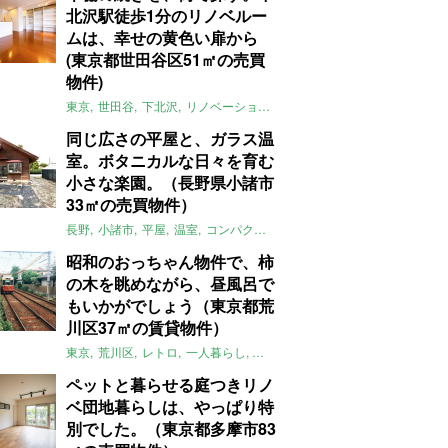
北沢駅徒歩1分のリノベルー
ムは、幸せの黄色い扉から
(東京都世田谷区51㎡の売買
物件)
東京
世田谷
下北沢
リノベーション
1LDK
本棚
ライター：ほしり
同じ広さの平屋と、ガラス温
室。ボタニカルな日々を育む
小さな楽園。（長野県小諸市
33㎡の売買物件）
長野
小諸市
平屋
温室
コンパクト
自然
植物
庭
吹き抜け
無垢
昭和のおっちゃん物件で、柿
の木を眺めながら、昼風呂で
もいかがでしょう（東京都荒
川区37㎡の賃貸物件）
東京
荒川区
レトロ
一人暮らし
タイル
昭和レトロ
大家女子
トダ
ペットと暮らせる庭つきリノ
ベ団地暮らしは、やっぱり特
別でした。（東京都多摩市83