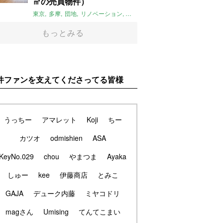
㎡の売買物件）
東京
多摩
団地
リノベーション
庭
ペット可
大家女子
団地リノベ
もっとみる
件ファンを支えてくださってる皆様
うっちー
アマレット
Koji
ちー
カツオ
odmishien
ASA
KeyNo.029
chou
やまつま
Ayaka
しゅー
kee
伊藤商店
とみこ
GAJA
デューク内藤
ミヤコドリ
magさん
Umising
てんてこまい