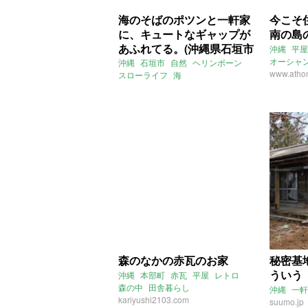
海のそばのポツンと一軒家
今こそ
に、キュートなギャップが
南の島
あふれてる。(沖縄県石垣市
沖縄
平屋
51㎡の売買・賃貸物件)
オーシャ
沖縄
石垣市
自然
ヘリンボーン
スケスケ
www.athom
スローライフ
海
ライター：くまのなな
平屋
一軒家
売買
賃貸
森のなかの赤瓦のお家
秘密基
ういう
沖縄
本部町
赤瓦
平屋
レトロ
森の中
田舎暮らし
沖縄
一軒
kariyushi2103.com
suumo.jp