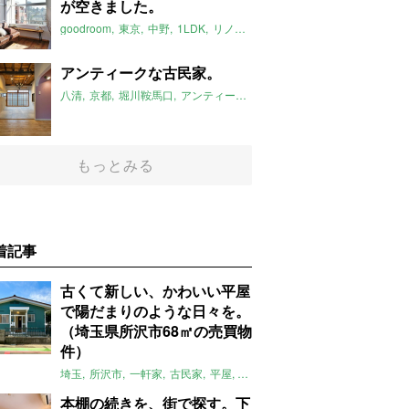
が空きました。
goodroom
東京
中野
1LDK
リノベーション
ブルースタジオ
201
アンティークな古民家。
八清
京都
堀川鞍馬口
アンティーク
3LDK
2018年8月のおすすめ
もっとみる
着記事
古くて新しい、かわいい平屋
で陽だまりのような日々を。
（埼玉県所沢市68㎡の売買物
件）
埼玉
所沢市
一軒家
古民家
平屋
庭
リノベーション
アメリカンハ
本棚の続きを、街で探す。下