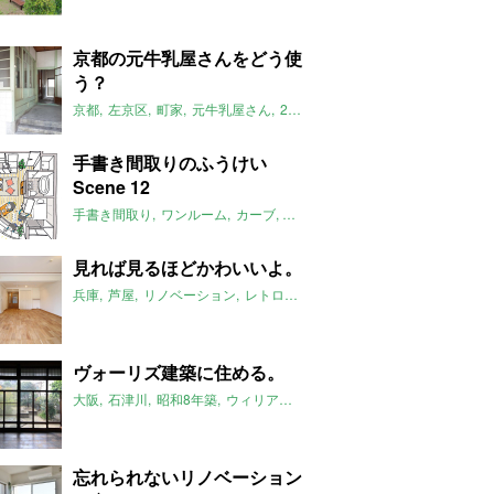
京都の元牛乳屋さんをどう使
う？
京都
左京区
町家
元牛乳屋さん
2018年8月のおすすめ
ルームマー
手書き間取りのふうけい
Scene 12
手書き間取り
ワンルーム
カーブ
2018年8月のおすすめ
見れば見るほどかわいいよ。
兵庫
芦屋
リノベーション
レトロアパートメント
無垢床
2LDK
2
ヴォーリズ建築に住める。
大阪
石津川
昭和8年築
ウィリアム・メレル・ヴォーリズ
一軒家
2
忘れられないリノベーション