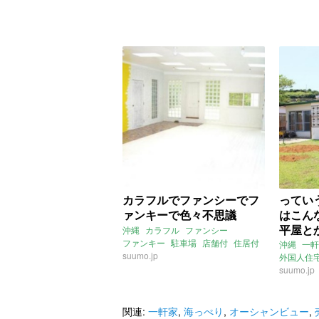
カラフルでファンシーでフ
ってい
ァンキーで色々不思議
はこん
平屋と
沖縄
カラフル
ファンシー
ファンキー
駐車場
店舗付
住居付
んじゃ
沖縄
一軒
事務所付
suumo.jp
一軒家
平屋
外国人住
2017年
suumo.jp
関連:
一軒家
,
海っぺり
,
オーシャンビュー
,