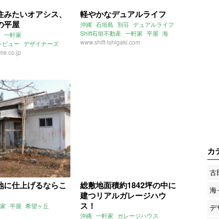
住みたいオアシス、
軽やかなデュアルライフ
の平屋
沖縄
石垣島
別荘
デュアルライフ
Shift石垣不動産
一軒家
平屋
海
一軒家
二拠点居住
www.shift-ishigaki.com
instagram
ンビュー
デザイナーズ
2021年2月のおすすめ
e.co.jp
カ
古
地に仕上げるならこ
総敷地面積約1842坪の中に
海
建つリアルガレージハウ
ス！
家
平屋
希望ヶ丘
デ
沖縄
一軒家
ガレージハウス