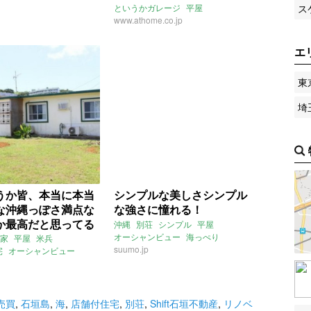
ス
というかガレージ
平屋
www.athome.co.jp
エ
東
埼
うか皆、本当に本当
シンプルな美しさシンプル
な沖縄っぽさ満点な
な強さに憧れる！
か最高だと思ってる
沖縄
別荘
シンプル
平屋
ないすか？
オーシャンビュー
海っぺり
家
平屋
米兵
suumo.jp
宅
オーシャンビュー
2月のおすすめ
売買
,
石垣島
,
海
,
店舗付住宅
,
別荘
,
Shift石垣不動産
,
リノベ