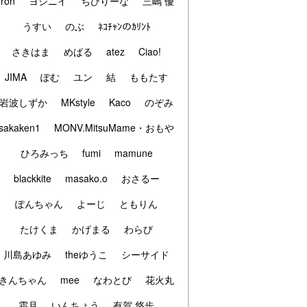
iron
ヨシニイ
ちびりーな
三嶋 優
うすい
のぶ
ﾈｺﾁｬﾝのｶﾘﾝﾄ
さきはま
めばる
atez
Ciao!
JIMA
ぽむ
ユン
結
ももたす
岩波しずか
MKstyle
Kaco
のぞみ
sakaken1
MONV.MitsuMame・おもや
ひろみっち
fumi
mamune
blackkite
masako.o
おさるー
ぽんちゃん
よーじ
ともりん
たけくま
かげまる
わらび
川島あゆみ
theゆうこ
シーサイド
きんちゃん
mee
なわとび
花火丸
霜月
いんちょう
有賀 悠歩