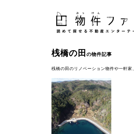
桟橋
の
田
の物件記事
桟橋の田のリノベーション物件や一軒家