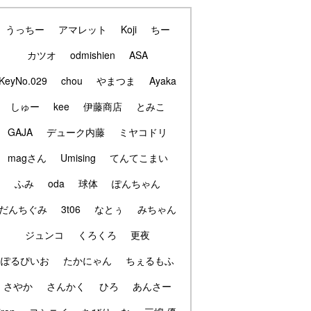
うっちー
アマレット
Koji
ちー
カツオ
odmishien
ASA
KeyNo.029
chou
やまつま
Ayaka
しゅー
kee
伊藤商店
とみこ
GAJA
デューク内藤
ミヤコドリ
magさん
Umising
てんてこまい
ふみ
oda
球体
ぽんちゃん
だんちぐみ
3t06
なとぅ
みちゃん
ジュンコ
くろくろ
更夜
ぽるぴいお
たかにゃん
ちぇるもふ
さやか
さんかく
ひろ
あんさー