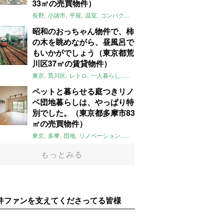
33㎡の売買物件）
長野
小諸市
平屋
温室
コンパクト
自然
植物
庭
吹き抜け
無垢
昭和のおっちゃん物件で、柿
の木を眺めながら、昼風呂で
もいかがでしょう（東京都荒
川区37㎡の賃貸物件）
東京
荒川区
レトロ
一人暮らし
タイル
昭和レトロ
大家女子
トダ
ペットと暮らせる庭つきリノ
ベ団地暮らしは、やっぱり特
別でした。（東京都多摩市83
㎡の売買物件）
東京
多摩
団地
リノベーション
庭
ペット可
大家女子
団地リノベ
もっとみる
件ファンを支えてくださってる皆様