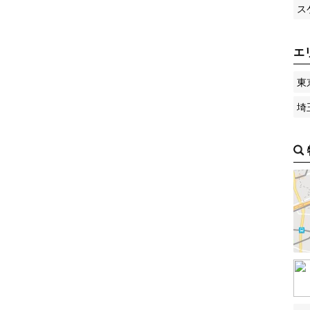
ス
エ
東
埼