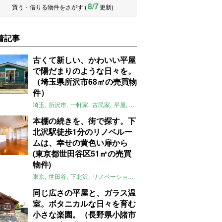
8/7
買う・借りる物件をさがす (
更新)
着記事
古くて新しい、かわいい平屋
で陽だまりのような日々を。
（埼玉県所沢市68㎡の売買物
件）
埼玉
所沢市
一軒家
古民家
平屋
庭
リノベーション
アメリカンハ
本棚の続きを、街で探す。下
北沢駅徒歩1分のリノベルー
ムは、幸せの黄色い扉から
(東京都世田谷区51㎡の売買
物件)
東京
世田谷
下北沢
リノベーション
1LDK
本棚
ライター：ほしり
同じ広さの平屋と、ガラス温
室。ボタニカルな日々を育む
小さな楽園。（長野県小諸市