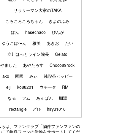
サラリーマン大家のTAKA
ころころころちゃん
きよのふみ
ぽん
hasechaco
ぴんが
ゆうこぼ〜ん
雅美
あきお
たい
立川ほっとライン院長
Gelato
やました
あやたろす
Choco89rock
ako
園園
みぃ
純喫茶ヒッピー
eiji
ko88201
ウチータ
RM
なる
フム
あんぱん
棚湯
rectangle
どひ
hiryu1010
ちらは、ファンクラブ「物件ファンファンの
」にて物件ファンの活動をサポートしてくだ