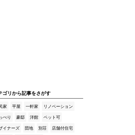
テゴリから記事をさがす
民家
平屋
一軒家
リノベーション
っぺり
豪邸
洋館
ペット可
ザイナーズ
団地
別荘
店舗付住宅