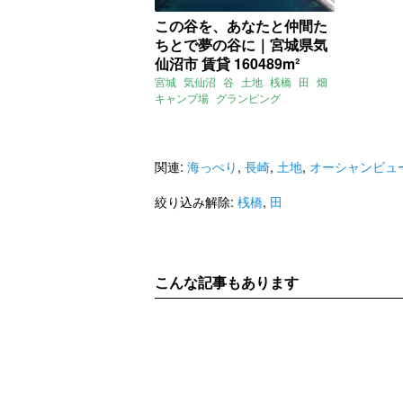
この谷を、あなたと仲間た
ちとで夢の谷に｜宮城県気
仙沼市 賃貸 160489m²
宮城
気仙沼
谷
土地
桟橋
田
畑
キャンプ場
グランピング
オーベルジュ
ヘリポート
賃貸
関連:
海っぺり
,
長崎
,
土地
,
オーシャンビュ
絞り込み解除:
桟橋
,
田
こんな記事もあります