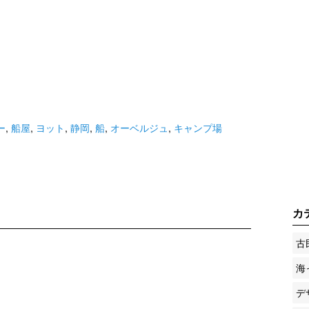
ー
,
船屋
,
ヨット
,
静岡
,
船
,
オーベルジュ
,
キャンプ場
カ
古
海
デ