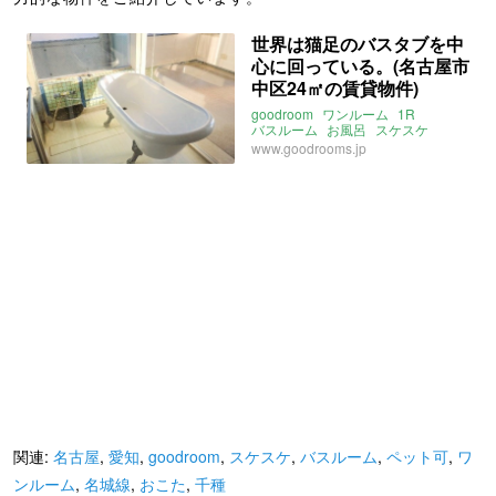
世界は猫足のバスタブを中
心に回っている。(名古屋市
中区24㎡の賃貸物件)
goodroom
ワンルーム
1R
バスルーム
お風呂
スケスケ
ペット可
愛知
名古屋
鶴舞線
www.goodrooms.jp
名城線
東山線
関連:
名古屋
,
愛知
,
goodroom
,
スケスケ
,
バスルーム
,
ペット可
,
ワ
ンルーム
,
名城線
,
おこた
,
千種