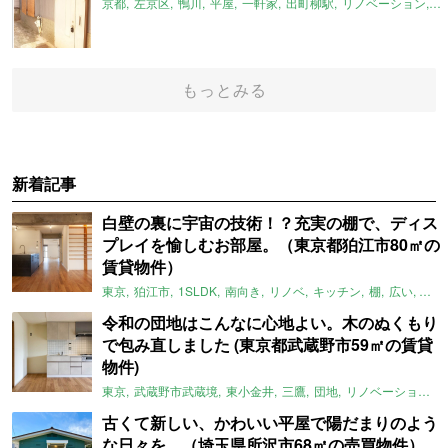
京都
左京区
鴨川
平屋
一軒家
出町柳駅
リノベーション
平
もっとみる
新着記事
白壁の裏に宇宙の技術！？充実の棚で、ディス
プレイを愉しむお部屋。（東京都狛江市80㎡の
賃貸物件）
東京
狛江市
1SLDK
南向き
リノベ
キッチン
棚
広い
ガイ
令和の団地はこんなに心地よい。木のぬくもり
で包み直しました (東京都武蔵野市59㎡の賃貸
物件)
東京
武蔵野市武蔵境
東小金井
三鷹
団地
リノベーション
古くて新しい、かわいい平屋で陽だまりのよう
な日々を。（埼玉県所沢市68㎡の売買物件）