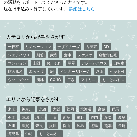
の活動をサポートしてくださった方々です。
現在は申込みを終了しています。
詳細はこちら
カテゴリから記事をさがす
一軒家
リノベーション
デザイナーズ
古民家
DIY
シェアハウス
別荘
豪邸
倉庫
スケスケ
店舗付住宅
マンション
土間
おしゃれ
平屋
ガレージハウス
自転車
露天風呂
海っペリ
庭
インナーガレージ
屋上
ペット可
ウッドデッキ
団地
SOHO
工場
アトリエ
もっとみる…
エリアから記事をさがす
東京
神奈川
京都
大阪
福岡
北海道
宮城
群馬
栃木
茨城
埼玉
千葉
新潟
長野
静岡
愛知
岐阜
石川
滋賀
奈良
兵庫
岡山
広島
徳島
熊本
長崎
鹿児島
沖縄
もっとみる…