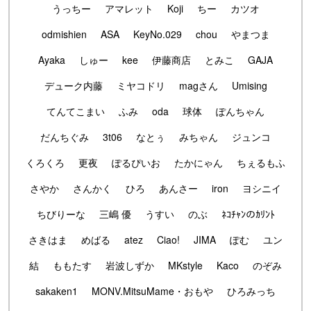
うっちー
アマレット
Koji
ちー
カツオ
odmishien
ASA
KeyNo.029
chou
やまつま
Ayaka
しゅー
kee
伊藤商店
とみこ
GAJA
デューク内藤
ミヤコドリ
magさん
Umising
てんてこまい
ふみ
oda
球体
ぽんちゃん
だんちぐみ
3t06
なとぅ
みちゃん
ジュンコ
くろくろ
更夜
ぽるぴいお
たかにゃん
ちぇるもふ
さやか
さんかく
ひろ
あんさー
iron
ヨシニイ
ちびりーな
三嶋 優
うすい
のぶ
ﾈｺﾁｬﾝのｶﾘﾝﾄ
さきはま
めばる
atez
Ciao!
JIMA
ぽむ
ユン
結
ももたす
岩波しずか
MKstyle
Kaco
のぞみ
sakaken1
MONV.MitsuMame・おもや
ひろみっち