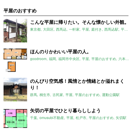
平屋のおすすめ
こんな平屋に帰りたい。そんな懐かしい外観。
東京都
大田区
西馬込
一軒家
平屋
庭付き
西馬込駅
平屋のおすすめ
ほんのりかわいい平屋の人。
goodroom
福岡
福岡市中央区
平屋
平屋のおすすめ
六本松駅
のんびり空気感！風情とか情緒とか溢れまく
り！
群馬
桐生市
古民家
平屋
平屋のおすすめ
運動公園駅
矢切の平屋でひとり暮らししよう
千葉
omusubi不動産
平屋
松戸市
平屋のおすすめ
矢切駅