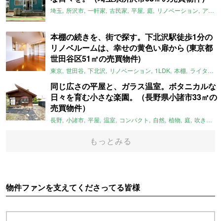
埼玉
所沢市
一軒家
古民家
平屋
庭
リノベーション
アメリカンハウス
本棚の続きを、街で探す。下北沢駅徒歩1分の
リノベルームは、幸せの黄色い扉から (東京都
世田谷区51㎡の売買物件)
東京
世田谷
下北沢
リノベーション
1LDK
本棚
ライター：ほしりょうこ
同じ広さの平屋と、ガラス温室。ボタニカルな
日々を育む小さな楽園。（長野県小諸市33㎡の
売買物件）
長野
小諸市
平屋
温室
コンパクト
自然
植物
庭
吹き抜け
もっとみる
物件ファンを支えてくださってる皆様