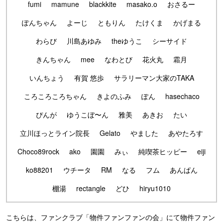
fumi
mamune
blackkite
masako.o
おさるー
ぽんちゃん
よーじ
ともりん
たけくま
かげまる
わらび
川島あゆみ
theゆうこ
シーサイド
きんちゃん
mee
なわとび
花火丸
霜月
いんちょう
有賀 悠歩
サラリーマン大家のTAKA
ころころころちゃん
きよのふみ
ぽん
hasechaco
ぴんが
ゆうこぼ〜ん
雅美
あきお
たい
立川ほっとライン院長
Gelato
やました
あやたろす
Choco89rock
ako
園園
みぃ
純喫茶ヒッピー
eiji
ko88201
ウチータ
RM
なる
フム
あんぱん
棚湯
rectangle
どひ
hiryu1010
こちらは、ファンクラブ「物件ファンファンの会」にて物件ファン