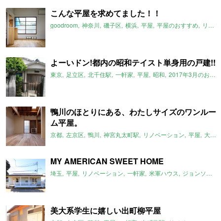
こんな平屋を求めてました！！
goodroom
神奈川
磯子区
横浜
平屋
平屋のおすすめ
リノベーション
よーいドン!都内の昭和テイスト単身用の戸建!!
東京
足立区
北千住駅
一軒家
平屋
昭和
2017年3月のおすすめ
鴨川のほとりにある、わたしサイズのワンルー
ム平屋。
京都
左京区
鴨川
神宮丸太町駅
リノベーション
平屋
大文字山
MY AMERICAN SWEET HOME
埼玉
平屋
リノベーション
一軒家
米軍ハウス
ジョンソンタウン
美大系学生に嬉しい出町柳平屋