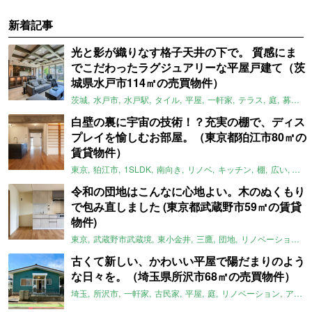
新着記事
光と影が織りなす格子天井の下で。 質感にま
でこだわったラグジュアリーな平屋戸建て（茨
城県水戸市114㎡の売買物件）
茨城
水戸市
水戸駅
タイル
平屋
一軒家
テラス
庭
募集中
白壁の裏に宇宙の技術！？充実の棚で、ディス
プレイを愉しむお部屋。（東京都狛江市80㎡の
賃貸物件）
東京
狛江市
1SLDK
南向き
リノベ
キッチン
棚
広い
ガイ
令和の団地はこんなに心地よい。木のぬくもり
で包み直しました (東京都武蔵野市59㎡の賃貸
物件)
東京
武蔵野市武蔵境
東小金井
三鷹
団地
リノベーション
古くて新しい、かわいい平屋で陽だまりのよう
な日々を。（埼玉県所沢市68㎡の売買物件）
埼玉
所沢市
一軒家
古民家
平屋
庭
リノベーション
アメリカンハウス