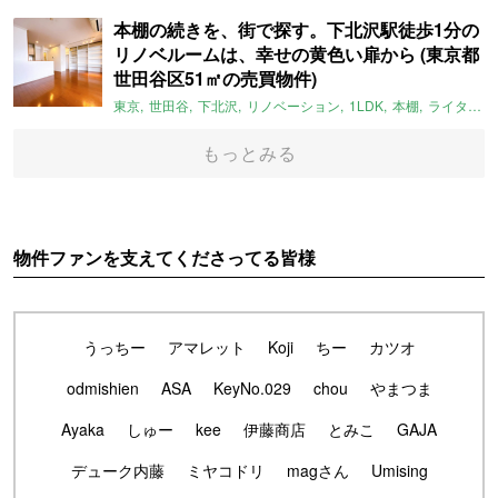
本棚の続きを、街で探す。下北沢駅徒歩1分の
リノベルームは、幸せの黄色い扉から (東京都
世田谷区51㎡の売買物件)
東京
世田谷
下北沢
リノベーション
1LDK
本棚
ライター：ほしりょうこ
もっとみる
物件ファンを支えてくださってる皆様
うっちー
アマレット
Koji
ちー
カツオ
odmishien
ASA
KeyNo.029
chou
やまつま
Ayaka
しゅー
kee
伊藤商店
とみこ
GAJA
デューク内藤
ミヤコドリ
magさん
Umising