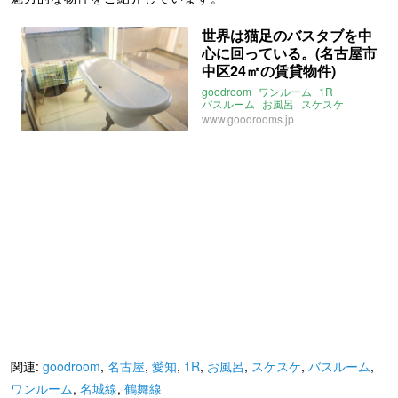
世界は猫足のバスタブを中
心に回っている。(名古屋市
中区24㎡の賃貸物件)
goodroom
ワンルーム
1R
バスルーム
お風呂
スケスケ
ペット可
愛知
名古屋
鶴舞線
www.goodrooms.jp
名城線
東山線
関連:
goodroom
,
名古屋
,
愛知
,
1R
,
お風呂
,
スケスケ
,
バスルーム
,
ワンルーム
,
名城線
,
鶴舞線