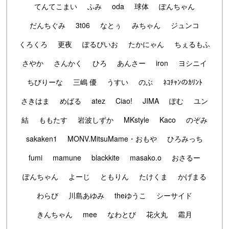
てんてこまい
ふみ
oda
球体
ぽんちゃん
だんちぐみ
3t06
なとぅ
みちゃん
ジュンコ
くろくろ
更夜
ぽるぴいお
たかにゃん
ちぇるもふ
さやか
さんかく
ひろ
あんさー
iron
ヨシニイ
ちびりーな
三嶋 優
うすい
のぶ
ﾈｺﾁｬﾝのｶﾘﾝﾄ
さきはま
めばる
atez
Ciao!
JIMA
ぽむ
ユン
結
ももたす
岩波しずか
MKstyle
Kaco
のぞみ
sakaken1
MONV.MitsuMame・おもや
ひろみっち
fumi
mamune
blackkite
masako.o
おさるー
ぽんちゃん
よーじ
ともりん
たけくま
かげまる
わらび
川島あゆみ
theゆうこ
シーサイド
きんちゃん
mee
なわとび
花火丸
霜月