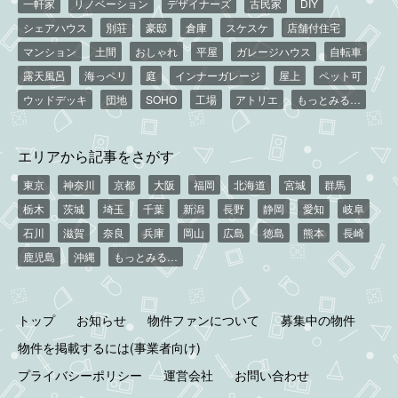
一軒家
リノベーション
デザイナーズ
古民家
DIY
シェアハウス
別荘
豪邸
倉庫
スケスケ
店舗付住宅
マンション
土間
おしゃれ
平屋
ガレージハウス
自転車
露天風呂
海っペリ
庭
インナーガレージ
屋上
ペット可
ウッドデッキ
団地
SOHO
工場
アトリエ
もっとみる…
エリアから記事をさがす
東京
神奈川
京都
大阪
福岡
北海道
宮城
群馬
栃木
茨城
埼玉
千葉
新潟
長野
静岡
愛知
岐阜
石川
滋賀
奈良
兵庫
岡山
広島
徳島
熊本
長崎
鹿児島
沖縄
もっとみる…
トップ
お知らせ
物件ファンについて
募集中の物件
物件を掲載するには(事業者向け)
プライバシーポリシー
運営会社
お問い合わせ