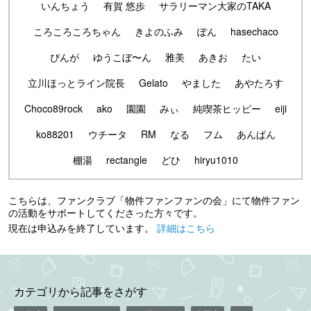
いんちょう
有賀 悠歩
サラリーマン大家のTAKA
ころころころちゃん
きよのふみ
ぽん
hasechaco
ぴんが
ゆうこぼ〜ん
雅美
あきお
たい
立川ほっとライン院長
Gelato
やました
あやたろす
Choco89rock
ako
園園
みぃ
純喫茶ヒッピー
eiji
ko88201
ウチータ
RM
なる
フム
あんぱん
棚湯
rectangle
どひ
hiryu1010
こちらは、ファンクラブ「物件ファンファンの会」にて物件ファン
の活動をサポートしてくださった方々です。
現在は申込みを終了しています。
詳細はこちら
カテゴリから記事をさがす