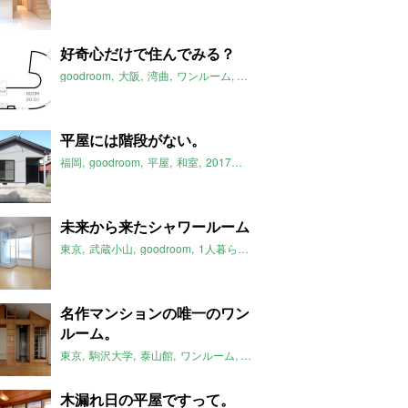
好奇心だけで住んでみる？
goodroom
大阪
湾曲
ワンルーム
白
2017年11月のおすすめ
平屋には階段がない。
福岡
goodroom
平屋
和室
2017年11月のおすすめ
未来から来たシャワールーム
東京
武蔵小山
goodroom
1人暮らし
タイムスリップ
2017年11
名作マンションの唯一のワン
ルーム。
東京
駒沢大学
泰山館
ワンルーム
2017年11月のおすすめ
木漏れ日の平屋ですって。