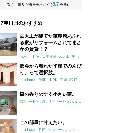
8/7
買う・借りる物件をさがす (
更新)
017年11月のおすすめ
宮大工が建てた重厚感あふれ
る家がリフォームされてまさ
かの賃貸！？
栃木
一軒家
日本建築
宮大工
平屋
ゴルフ場
井戸
2017年11月
都会から離れた平屋でのんび
り、って選択肢。
goodroom
千葉
1LDK
平屋
2017年11月のおすすめ
森の香りのする小さい家。
京都
一軒家
森
リノベーション
2017年11月のおすすめ
この部屋に甘えたい。
goodroom
兵庫
ワンルーム
ロフト
琉球畳
2017年11月のおすすめ