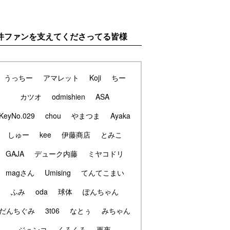
件ファンを支えてくださってる皆様
うっちー
アマレット
Koji
ちー
カツオ
odmishien
ASA
KeyNo.029
chou
やまつま
Ayaka
しゅー
kee
伊藤商店
とみこ
GAJA
デューク内藤
ミヤコドリ
magさん
Umising
てんてこまい
ふみ
oda
球体
ぽんちゃん
だんちぐみ
3t06
なとぅ
みちゃん
ジュンコ
くろくろ
更夜