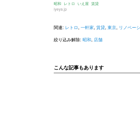
昭和
レトロ
いえ屋
賃貸
iyeya.jp
関連:
レトロ
,
一軒家
,
賃貸
,
東京
,
リノベー
絞り込み解除:
昭和
,
店舗
こんな記事もあります