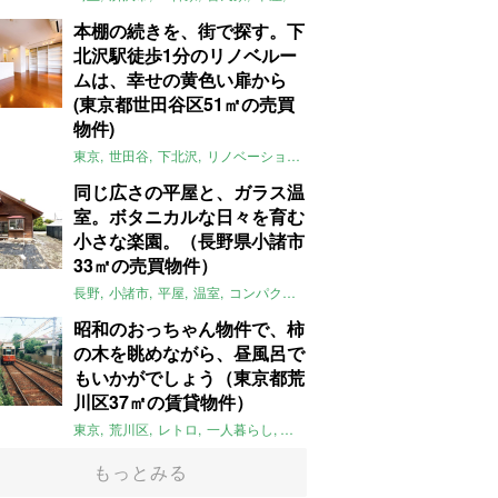
本棚の続きを、街で探す。下
北沢駅徒歩1分のリノベルー
ムは、幸せの黄色い扉から
(東京都世田谷区51㎡の売買
物件)
東京
世田谷
下北沢
リノベーション
1LDK
本棚
ライター：ほしり
同じ広さの平屋と、ガラス温
室。ボタニカルな日々を育む
小さな楽園。（長野県小諸市
33㎡の売買物件）
長野
小諸市
平屋
温室
コンパクト
自然
植物
庭
吹き抜け
無垢
昭和のおっちゃん物件で、柿
の木を眺めながら、昼風呂で
もいかがでしょう（東京都荒
川区37㎡の賃貸物件）
東京
荒川区
レトロ
一人暮らし
タイル
昭和レトロ
大家女子
トダ
もっとみる