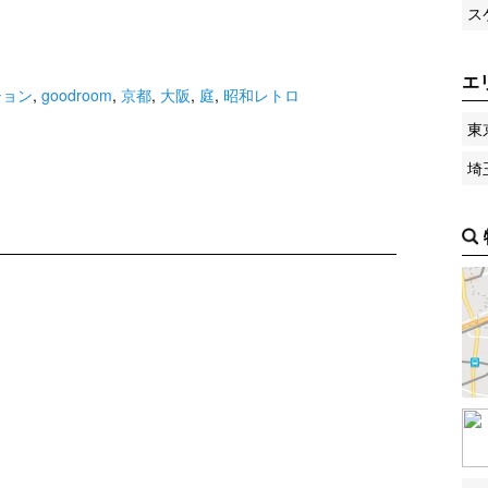
ス
エ
ション
,
goodroom
,
京都
,
大阪
,
庭
,
昭和レトロ
東
埼