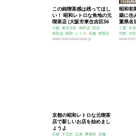
この純喫茶感は残ってほし
昭和初
い！ 昭和レトロな角地の元
築に住
喫茶店 (大阪市東住吉区56
重県名張
㎡の賃貸物件)
大阪
東住吉区
南田辺
田辺
三重
名張
西田辺
昭和
レトロ
店舗
喫茶店
洋館
古民
ライター：葱山紫蘇子
www.realosakaestate.jp
賃貸
蔵
www.ieich
窓
縁
文化財
京都の昭和レトロな元喫茶
店で新しいお店を始めまし
ょうよ
京都
下京区
五条
事務所
店舗