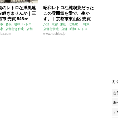
期のレトロな洋風建
昭和レトロな純喫茶だった
み継ぎませんか｜三
この雰囲気を愛で、生か
市 売買 546㎡
す。｜京都市東山区 売買
119㎡
市
名張
昭和
レトロ
八清
京都
東山
七条駅
一軒家
家
店舗付き住宅
店舗
店舗付住宅
店舗
昭和
レトロ
iba.com
側
登録有形文化財
喫茶店
www.hachise.jp
カ
古
海
デ