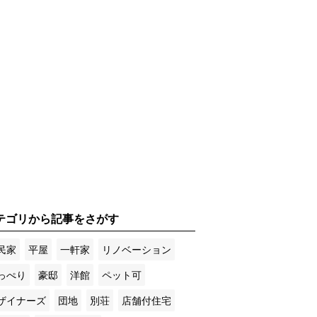
テゴリから記事をさがす
民家
平屋
一軒家
リノベーション
っぺり
豪邸
洋館
ペット可
ザイナーズ
団地
別荘
店舗付住宅