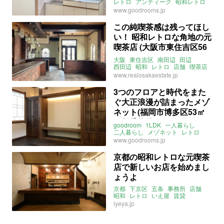
レトロ
アンティーク
昭和レトロ
昭和
タイル
賃料
広島
西区
www.goodrooms.jp
三篠
山陽本線
可部線
広島電鉄横川線
横川駅
この純喫茶感は残ってほし
ライター：増成かおり
賃貸
い！ 昭和レトロな角地の元
喫茶店 (大阪市東住吉区56
㎡の賃貸物件)
大阪
東住吉区
南田辺
田辺
西田辺
昭和
レトロ
店舗
喫茶店
ライター：葱山紫蘇子
賃貸
www.realosakaestate.jp
3つのフロアと時代をまた
ぐ大正浪漫が詰まったメゾ
ネット(福岡市博多区53㎡
の賃貸物件)
goodroom
1LDK
一人暮らし
二人暮らし
メゾネット
レトロ
大正
昭和
日本
和
階段
www.goodrooms.jp
和モダン
福岡
博多
ライター：増成かおり
賃貸
京都の昭和レトロな元喫茶
店で新しいお店を始めまし
ょうよ
京都
下京区
五条
事務所
店舗
昭和
レトロ
いえ屋
賃貸
iyeya.jp