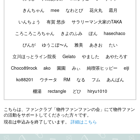
きんちゃん
mee
なわとび
花火丸
霜月
いんちょう
有賀 悠歩
サラリーマン大家のTAKA
ころころころちゃん
きよのふみ
ぽん
hasechaco
ぴんが
ゆうこぼ〜ん
雅美
あきお
たい
立川ほっとライン院長
Gelato
やました
あやたろす
Choco89rock
ako
園園
みぃ
純喫茶ヒッピー
eiji
ko88201
ウチータ
RM
なる
フム
あんぱん
棚湯
rectangle
どひ
hiryu1010
こちらは、ファンクラブ「物件ファンファンの会」にて物件ファン
の活動をサポートしてくださった方々です。
現在は申込みを終了しています。
詳細はこちら