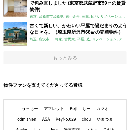
で包み直しました (東京都武蔵野市59㎡の賃貸
物件)
東京
武蔵野市武蔵境
東小金井
三鷹
団地
リノベーション
古くて新しい、かわいい平屋で陽だまりのよう
な日々を。（埼玉県所沢市68㎡の売買物件）
埼玉
所沢市
一軒家
古民家
平屋
庭
リノベーション
アメリカンハウス
もっとみる
物件ファンを支えてくださってる皆様
うっちー
アマレット
Koji
ちー
カツオ
odmishien
ASA
KeyNo.029
chou
やまつま
Ayaka
しゅー
kee
伊藤商店
とみこ
GAJA