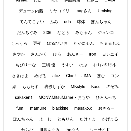
デューク内藤
ミヤコドリ
magさん
Umising
てんてこまい
ふみ
oda
球体
ぽんちゃん
だんちぐみ
3t06
なとぅ
みちゃん
ジュンコ
くろくろ
更夜
ぽるぴいお
たかにゃん
ちぇるもふ
さやか
さんかく
ひろ
あんさー
iron
ヨシニイ
ちびりーな
三嶋 優
うすい
のぶ
ﾈｺﾁｬﾝのｶﾘﾝﾄ
さきはま
めばる
atez
Ciao!
JIMA
ぽむ
ユン
結
ももたす
岩波しずか
MKstyle
Kaco
のぞみ
sakaken1
MONV.MitsuMame・おもや
ひろみっち
fumi
mamune
blackkite
masako.o
おさるー
ぽんちゃん
よーじ
ともりん
たけくま
かげまる
わらび
川島あゆみ
theゆうこ
シーサイド