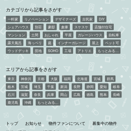
カテゴリから記事をさがす
一軒家
リノベーション
デザイナーズ
古民家
DIY
シェアハウス
別荘
豪邸
倉庫
スケスケ
店舗付住宅
マンション
土間
おしゃれ
平屋
ガレージハウス
自転車
露天風呂
海っペリ
庭
インナーガレージ
屋上
ペット可
ウッドデッキ
団地
SOHO
工場
アトリエ
もっとみる…
エリアから記事をさがす
東京
神奈川
京都
大阪
福岡
北海道
宮城
群馬
栃木
茨城
埼玉
千葉
新潟
長野
静岡
愛知
岐阜
石川
滋賀
奈良
兵庫
岡山
広島
徳島
熊本
長崎
鹿児島
沖縄
もっとみる…
トップ
お知らせ
物件ファンについて
募集中の物件