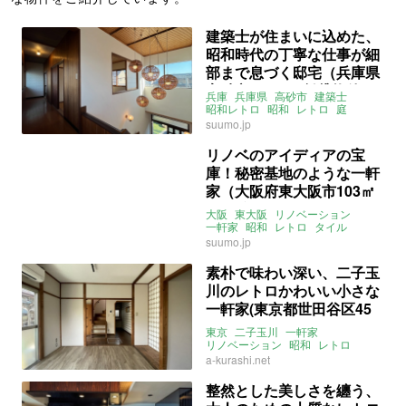
建築士が住まいに込めた、
昭和時代の丁寧な仕事が細
部まで息づく邸宅（兵庫県
高砂市111㎡の賃貸物件）
兵庫
兵庫県
高砂市
建築士
昭和レトロ
昭和
レトロ
庭
ファミリー
吹き抜け
和室
畳
suumo.jp
募集中
賃貸
リノベのアイディアの宝
庫！秘密基地のような一軒
家（大阪府東大阪市103㎡
の賃貸物件）
大阪
東大阪
リノベーション
一軒家
昭和
レトロ
タイル
大家女子
賃貸
suumo.jp
素朴で味わい深い、二子玉
川のレトロかわいい小さな
一軒家(東京都世田谷区45
㎡の賃貸物件)
東京
二子玉川
一軒家
リノベーション
昭和
レトロ
世田谷区
鎌田
多摩川
川べり
a-kurashi.net
川沿い
自然
賃貸
整然とした美しさを纏う、