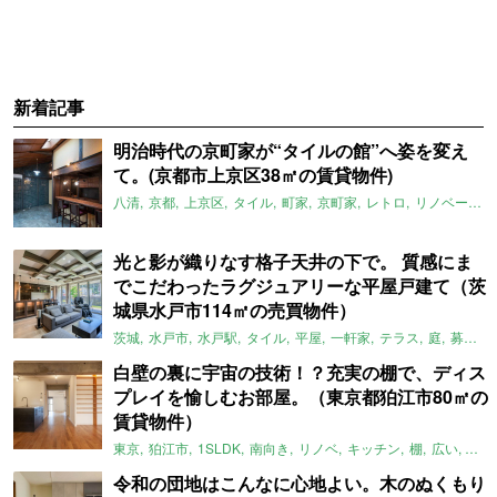
新着記事
明治時代の京町家が“タイルの館”へ姿を変え
て。(京都市上京区38㎡の賃貸物件)
八清
京都
上京区
タイル
町家
京町家
レトロ
リノベーション
光と影が織りなす格子天井の下で。 質感にま
でこだわったラグジュアリーな平屋戸建て（茨
城県水戸市114㎡の売買物件）
茨城
水戸市
水戸駅
タイル
平屋
一軒家
テラス
庭
募集中
白壁の裏に宇宙の技術！？充実の棚で、ディス
プレイを愉しむお部屋。（東京都狛江市80㎡の
賃貸物件）
東京
狛江市
1SLDK
南向き
リノベ
キッチン
棚
広い
ガイ
令和の団地はこんなに心地よい。木のぬくもり