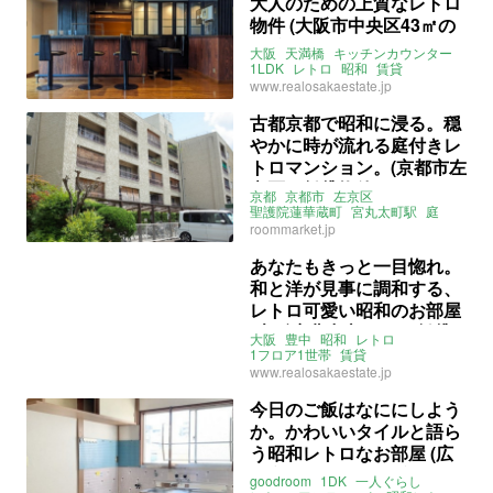
大人のための上質なレトロ
物件 (大阪市中央区43㎡の
賃貸物件)
大阪
天満橋
キッチンカウンター
1LDK
レトロ
昭和
賃貸
www.realosakaestate.jp
古都京都で昭和に浸る。穏
やかに時が流れる庭付きレ
トロマンション。(京都市左
京区の賃貸物件)
京都
京都市
左京区
聖護院蓮華蔵町
宮丸太町駅
庭
サンルーム
レトロ
昭和
roommarket.jp
ライター：山中みく
ルームマーケット
賃貸
あなたもきっと一目惚れ。
和と洋が見事に調和する、
レトロ可愛い昭和のお部屋
(大阪府豊中市66㎡の賃貸
大阪
豊中
昭和
レトロ
物件)
1フロア1世帯
賃貸
www.realosakaestate.jp
今日のご飯はなににしよう
か。かわいいタイルと語ら
う昭和レトロなお部屋 (広
島市西区22㎡の賃貸物件)
goodroom
1DK
一人ぐらし