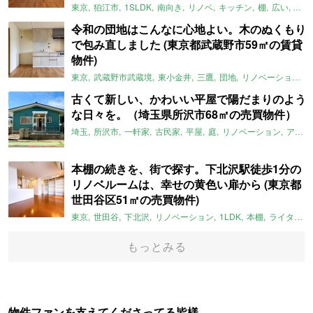
東京
狛江市
1SLDK
南向き
リノベ
キッチン
棚
広い
ガイ
令和の団地はこんなに心地よい。木のぬくもり
で包み直しました (東京都武蔵野市59㎡の賃貸
物件)
東京
武蔵野市武蔵境
東小金井
三鷹
団地
リノベーション
古くて新しい、かわいい平屋で陽だまりのよう
な日々を。（埼玉県所沢市68㎡の売買物件）
埼玉
所沢市
一軒家
古民家
平屋
庭
リノベーション
アメリカンハウス
本棚の続きを、街で探す。下北沢駅徒歩1分の
リノベルームは、幸せの黄色い扉から (東京都
世田谷区51㎡の売買物件)
東京
世田谷
下北沢
リノベーション
1LDK
本棚
ライター：ほしりょうこ
もっとみる
物件ファンを支えてくださってる皆様