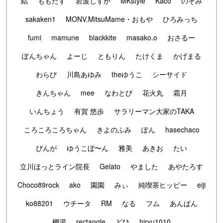
結
ももたす
岩波しずか
MKstyle
Kaco
のぞみ
sakaken1
MONV.MitsuMame・おもや
ひろみっち
fumi
mamune
blackkite
masako.o
おさるー
ぽんちゃん
よーじ
ともりん
たけくま
かげまる
わらび
川島あゆみ
theゆうこ
シーサイド
きんちゃん
mee
なわとび
花火丸
霜月
いんちょう
有賀 悠歩
サラリーマン大家のTAKA
ころころころちゃん
きよのふみ
ぽん
hasechaco
ぴんが
ゆうこぼ〜ん
雅美
あきお
たい
立川ほっとライン院長
Gelato
やました
あやたろす
Choco89rock
ako
園園
みぃ
純喫茶ヒッピー
eiji
ko88201
ウチータ
RM
なる
フム
あんぱん
棚湯
rectangle
どひ
hiryu1010