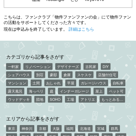
こちらは、ファンクラブ「物件ファンファンの会」にて物件ファン
の活動をサポートしてくださった方々です。
現在は申込みを終了しています。
詳細はこちら
カテゴリから記事をさがす
一軒家
リノベーション
デザイナーズ
古民家
DIY
シェアハウス
別荘
豪邸
倉庫
スケスケ
店舗付住宅
マンション
土間
おしゃれ
平屋
ガレージハウス
自転車
露天風呂
海っペリ
庭
インナーガレージ
屋上
ペット可
ウッドデッキ
団地
SOHO
工場
アトリエ
もっとみる…
エリアから記事をさがす
東京
神奈川
京都
大阪
福岡
北海道
宮城
群馬