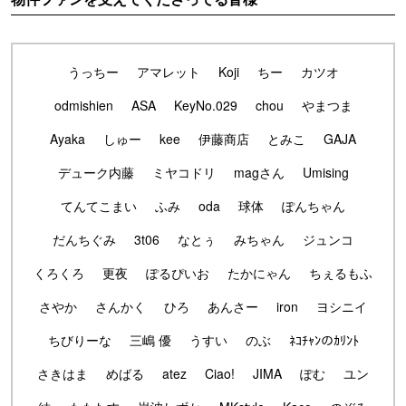
うっちー
アマレット
Koji
ちー
カツオ
odmishien
ASA
KeyNo.029
chou
やまつま
Ayaka
しゅー
kee
伊藤商店
とみこ
GAJA
デューク内藤
ミヤコドリ
magさん
Umising
てんてこまい
ふみ
oda
球体
ぽんちゃん
だんちぐみ
3t06
なとぅ
みちゃん
ジュンコ
くろくろ
更夜
ぽるぴいお
たかにゃん
ちぇるもふ
さやか
さんかく
ひろ
あんさー
iron
ヨシニイ
ちびりーな
三嶋 優
うすい
のぶ
ﾈｺﾁｬﾝのｶﾘﾝﾄ
さきはま
めばる
atez
Ciao!
JIMA
ぽむ
ユン