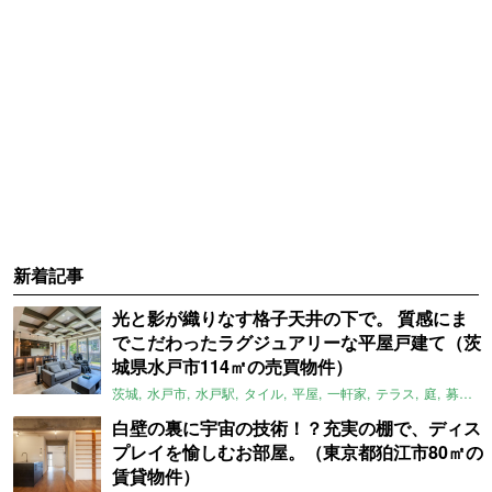
新着記事
光と影が織りなす格子天井の下で。 質感にま
でこだわったラグジュアリーな平屋戸建て（茨
城県水戸市114㎡の売買物件）
茨城
水戸市
水戸駅
タイル
平屋
一軒家
テラス
庭
募集中
白壁の裏に宇宙の技術！？充実の棚で、ディス
プレイを愉しむお部屋。（東京都狛江市80㎡の
賃貸物件）