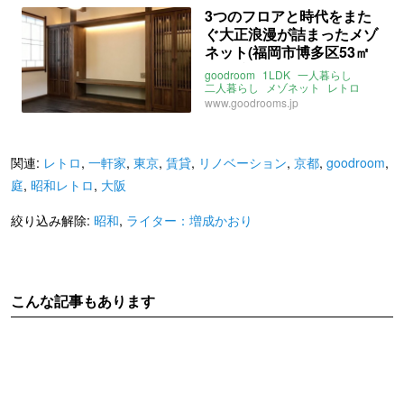
広島電鉄横川線
横川駅
3つのフロアと時代をまた
ライター：増成かおり
賃貸
ぐ大正浪漫が詰まったメゾ
ネット(福岡市博多区53㎡
の賃貸物件)
goodroom
1LDK
一人暮らし
二人暮らし
メゾネット
レトロ
大正
昭和
日本
和
階段
www.goodrooms.jp
和モダン
福岡
博多
ライター：増成かおり
賃貸
関連:
レトロ
,
一軒家
,
東京
,
賃貸
,
リノベーション
,
京都
,
goodroom
,
庭
,
昭和レトロ
,
大阪
絞り込み解除:
昭和
,
ライター：増成かおり
こんな記事もあります