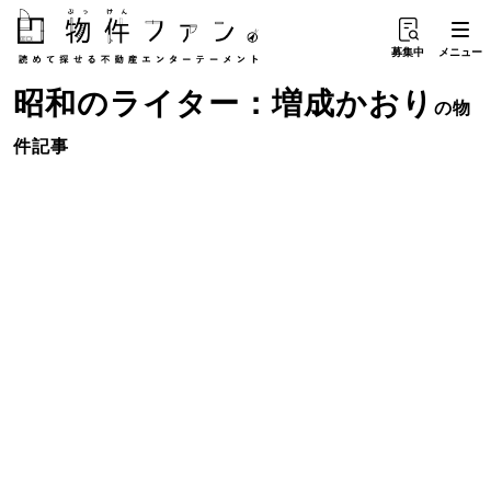
募集中
メニュー
昭和
の
ライター：増成かおり
の物
件記事