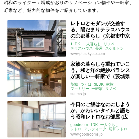
昭和のライター：増成かおりのリノベーション物件や一軒家、
町家など、魅力的な物件をご紹介しています。
レトロとモダンが交差す
る、陽だまりテラスハウス
の京都暮らし（京都市中京
区38㎡の売買物件）
1LDK
一人暮らし
リノベ
テラスハウス
長屋
スケルトン
スケスケ
モダン
レトロ
昭和
www.plus-kyoto.com
タイル
造作
京都
中京区
壬生天池
ライター：増成かおり
家族の暮らしを重ねていこ
売買
う。和と洋の絶妙バランス
が楽しい一軒家で（茨城県
つくば市77㎡の売買・賃貸
茨城
つくば
3LDK
家族
物件）
ファミリー
一軒家
リノベ
フルリノベ
昭和
昭和レトロ
suumo.jp
レトロ
庭
カーポート
駐車
ガレージ
和室
畳
フローリング
今日のご飯はなににしよう
谷田川
森の里
か。かわいいタイルと語ら
ライター：増成かおり
株式会社リノベ
売買
う昭和レトロなお部屋 (広
島市西区22㎡の賃貸物件)
goodroom
1DK
一人ぐらし
レトロ
アンティーク
昭和レトロ
昭和
タイル
賃料
広島
西区
www.goodrooms.jp
三篠
山陽本線
可部線