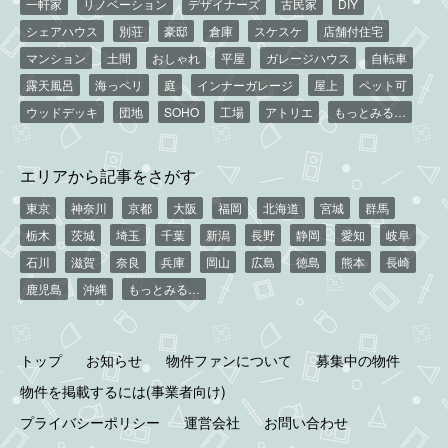
一軒家
リノベーション
デザイナーズ
古民家
DIY
シェアハウス
別荘
豪邸
倉庫
スケスケ
店舗付住宅
マンション
土間
おしゃれ
平屋
ガレージハウス
自転車
露天風呂
海っペリ
庭
インナーガレージ
屋上
ペット可
ウッドデッキ
団地
SOHO
工場
アトリエ
もっとみる…
エリアから記事をさがす
東京
神奈川
京都
大阪
福岡
北海道
宮城
群馬
栃木
茨城
埼玉
千葉
新潟
長野
静岡
愛知
岐阜
石川
滋賀
奈良
兵庫
岡山
広島
徳島
熊本
長崎
鹿児島
沖縄
もっとみる…
トップ
お知らせ
物件ファンについて
募集中の物件
物件を掲載するには(事業者向け)
プライバシーポリシー
運営会社
お問い合わせ