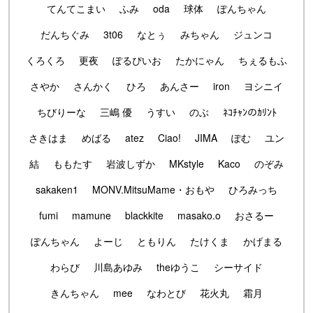
てんてこまい
ふみ
oda
球体
ぽんちゃん
だんちぐみ
3t06
なとぅ
みちゃん
ジュンコ
くろくろ
更夜
ぽるぴいお
たかにゃん
ちぇるもふ
さやか
さんかく
ひろ
あんさー
iron
ヨシニイ
ちびりーな
三嶋 優
うすい
のぶ
ﾈｺﾁｬﾝのｶﾘﾝﾄ
さきはま
めばる
atez
Ciao!
JIMA
ぽむ
ユン
結
ももたす
岩波しずか
MKstyle
Kaco
のぞみ
sakaken1
MONV.MitsuMame・おもや
ひろみっち
fumi
mamune
blackkite
masako.o
おさるー
ぽんちゃん
よーじ
ともりん
たけくま
かげまる
わらび
川島あゆみ
theゆうこ
シーサイド
きんちゃん
mee
なわとび
花火丸
霜月