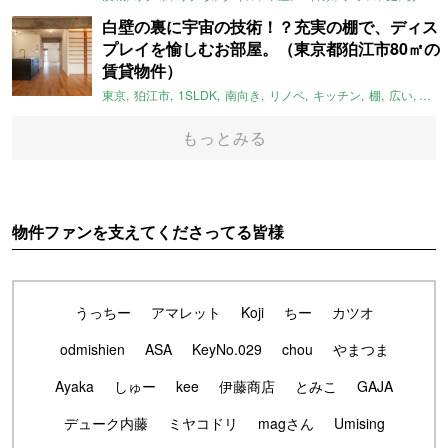
白壁の裏に宇宙の技術！？充実の棚で、ディス
プレイを愉しむお部屋。（東京都狛江市80㎡の
賃貸物件）
東京
狛江市
1SLDK
南向き
リノベ
キッチン
棚
広い
ガイ
もっとみる
物件ファンを支えてくださってる皆様
うっちー
アマレット
Koji
ちー
カツオ
odmishien
ASA
KeyNo.029
chou
やまつま
Ayaka
しゅー
kee
伊藤商店
とみこ
GAJA
デューク内藤
ミヤコドリ
magさん
Umising