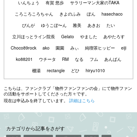
いんちょう
有賀 悠歩
サラリーマン大家のTAKA
ころころころちゃん
きよのふみ
ぽん
hasechaco
ぴんが
ゆうこぼ〜ん
雅美
あきお
たい
立川ほっとライン院長
Gelato
やました
あやたろす
Choco89rock
ako
園園
みぃ
純喫茶ヒッピー
eiji
ko88201
ウチータ
RM
なる
フム
あんぱん
棚湯
rectangle
どひ
hiryu1010
こちらは、ファンクラブ「物件ファンファンの会」にて物件ファン
の活動をサポートしてくださった方々です。
現在は申込みを終了しています。
詳細はこちら
カテゴリから記事をさがす