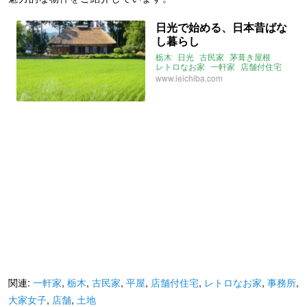
日光で始める、日本昔ばな
し暮らし
栃木
日光
古民家
茅葺き屋根
レトロなお家
一軒家
店舗付住宅
店舗
事務所
平屋
大家女子
www.ieichiba.com
関連:
一軒家
,
栃木
,
古民家
,
平屋
,
店舗付住宅
,
レトロなお家
,
事務所
,
大家女子
,
店舗
,
土地