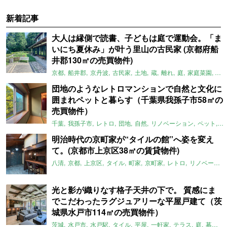
新着記事
大人は縁側で読書、子どもは庭で運動会。「ま
いにち夏休み」が叶う里山の古民家 (京都府船
井郡130㎡の売買物件)
京都
船井郡
京丹波
古民家
土地
蔵
離れ
庭
家庭菜園
倉
団地のようなレトロマンションで自然と文化に
囲まれペットと暮らす（千葉県我孫子市58㎡の
売買物件）
千葉
我孫子市
レトロ
団地
自然
リノベーション
ペット
ラ
明治時代の京町家が“タイルの館”へ姿を変え
て。(京都市上京区38㎡の賃貸物件)
八清
京都
上京区
タイル
町家
京町家
レトロ
リノベーション
光と影が織りなす格子天井の下で。 質感にま
でこだわったラグジュアリーな平屋戸建て（茨
城県水戸市114㎡の売買物件）
茨城
水戸市
水戸駅
タイル
平屋
一軒家
テラス
庭
募集中