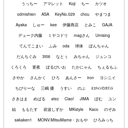
うっちー
アマレット
Koji
ちー
カツオ
odmishien
ASA
KeyNo.029
chou
やまつま
Ayaka
しゅー
kee
伊藤商店
とみこ
GAJA
デューク内藤
ミヤコドリ
magさん
Umising
てんてこまい
ふみ
oda
球体
ぽんちゃん
だんちぐみ
3t06
なとぅ
みちゃん
ジュンコ
くろくろ
更夜
ぽるぴいお
たかにゃん
ちぇるもふ
さやか
さんかく
ひろ
あんさー
iron
ヨシニイ
ちびりーな
三嶋 優
うすい
のぶ
ﾈｺﾁｬﾝのｶﾘﾝﾄ
さきはま
めばる
atez
Ciao!
JIMA
ぽむ
ユン
結
ももたす
岩波しずか
MKstyle
Kaco
のぞみ
sakaken1
MONV.MitsuMame・おもや
ひろみっち