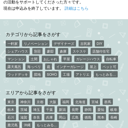
の活動をサポートしてくださった方々です。
現在は申込みを終了しています。
詳細はこちら
カテゴリから記事をさがす
一軒家
リノベーション
デザイナーズ
古民家
DIY
シェアハウス
別荘
豪邸
倉庫
スケスケ
店舗付住宅
マンション
土間
おしゃれ
平屋
ガレージハウス
自転車
露天風呂
海っペリ
庭
インナーガレージ
屋上
ペット可
ウッドデッキ
団地
SOHO
工場
アトリエ
もっとみる…
エリアから記事をさがす
東京
神奈川
京都
大阪
福岡
北海道
宮城
群馬
栃木
茨城
埼玉
千葉
新潟
長野
静岡
愛知
岐阜
石川
滋賀
奈良
兵庫
岡山
広島
徳島
熊本
長崎
鹿児島
沖縄
もっとみる…