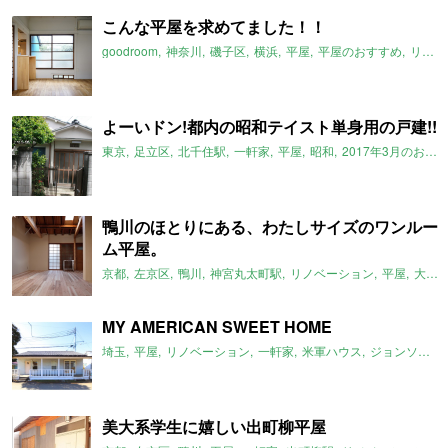
こんな平屋を求めてました！！
goodroom
神奈川
磯子区
横浜
平屋
平屋のおすすめ
リノベーション
よーいドン!都内の昭和テイスト単身用の戸建!!
東京
足立区
北千住駅
一軒家
平屋
昭和
2017年3月のおすすめ
鴨川のほとりにある、わたしサイズのワンルー
ム平屋。
京都
左京区
鴨川
神宮丸太町駅
リノベーション
平屋
大文字山
MY AMERICAN SWEET HOME
埼玉
平屋
リノベーション
一軒家
米軍ハウス
ジョンソンタウン
美大系学生に嬉しい出町柳平屋