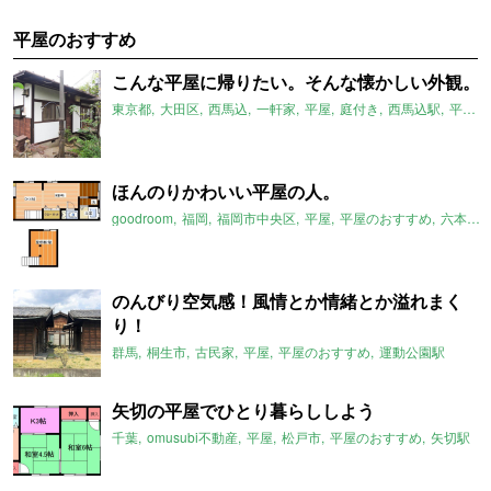
平屋のおすすめ
こんな平屋に帰りたい。そんな懐かしい外観。
東京都
大田区
西馬込
一軒家
平屋
庭付き
西馬込駅
平屋のおすすめ
ほんのりかわいい平屋の人。
goodroom
福岡
福岡市中央区
平屋
平屋のおすすめ
六本松駅
のんびり空気感！風情とか情緒とか溢れまく
り！
群馬
桐生市
古民家
平屋
平屋のおすすめ
運動公園駅
矢切の平屋でひとり暮らししよう
千葉
omusubi不動産
平屋
松戸市
平屋のおすすめ
矢切駅