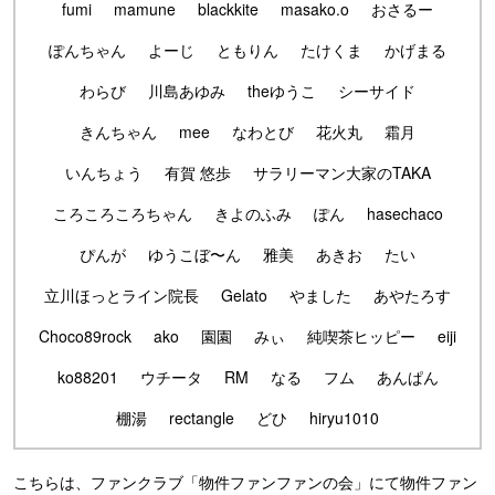
fumi
mamune
blackkite
masako.o
おさるー
ぽんちゃん
よーじ
ともりん
たけくま
かげまる
わらび
川島あゆみ
theゆうこ
シーサイド
きんちゃん
mee
なわとび
花火丸
霜月
いんちょう
有賀 悠歩
サラリーマン大家のTAKA
ころころころちゃん
きよのふみ
ぽん
hasechaco
ぴんが
ゆうこぼ〜ん
雅美
あきお
たい
立川ほっとライン院長
Gelato
やました
あやたろす
Choco89rock
ako
園園
みぃ
純喫茶ヒッピー
eiji
ko88201
ウチータ
RM
なる
フム
あんぱん
棚湯
rectangle
どひ
hiryu1010
こちらは、ファンクラブ「物件ファンファンの会」にて物件ファン