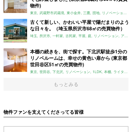
物件)
東京
武蔵野市武蔵境
東小金井
三鷹
団地
リノベーション
古くて新しい、かわいい平屋で陽だまりのよう
な日々を。（埼玉県所沢市68㎡の売買物件）
埼玉
所沢市
一軒家
古民家
平屋
庭
リノベーション
アメリカンハウス
本棚の続きを、街で探す。下北沢駅徒歩1分の
リノベルームは、幸せの黄色い扉から (東京都
世田谷区51㎡の売買物件)
東京
世田谷
下北沢
リノベーション
1LDK
本棚
ライター：ほしりょうこ
もっとみる
物件ファンを支えてくださってる皆様