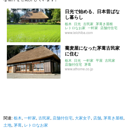
日光で始める、日本昔ばな
し暮らし
栃木
日光
古民家
茅葺き屋根
レトロなお家
一軒家
店舗付住宅
店舗
事務所
平屋
大家女子
www.ieichiba.com
蕎麦屋になった茅葺古民家
に住む
栃木
日光
一軒家
平屋
古民家
店舗付住宅
茅葺
www.athome.co.jp
関連:
栃木
,
一軒家
,
古民家
,
店舗付住宅
,
大家女子
,
店舗
,
茅葺き屋根
,
土地
,
茅葺
,
レトロなお家