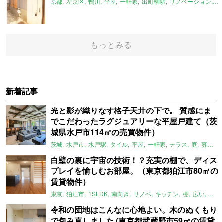
京都
左京区
鴨川
平屋
一軒家
出町柳駅
リノベーション
平
もっとみる
新着記事
光と影が織りなす格子天井の下で。 質感にま
でこだわったラグジュアリーな平屋戸建て（茨
城県水戸市114㎡の売買物件）
茨城
水戸市
水戸駅
タイル
平屋
一軒家
テラス
庭
募集中
白壁の裏に宇宙の技術！？充実の棚で、ディス
プレイを愉しむお部屋。（東京都狛江市80㎡の
賃貸物件）
東京
狛江市
1SLDK
南向き
リノベ
キッチン
棚
広い
ガイ
令和の団地はこんなに心地よい。木のぬくもり
で包み直しました (東京都武蔵野市59㎡の賃貸