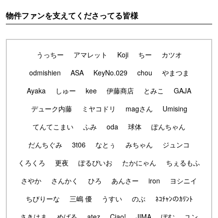
物件ファンを支えてくださってる皆様
うっちー
アマレット
Koji
ちー
カツオ
odmishien
ASA
KeyNo.029
chou
やまつま
Ayaka
しゅー
kee
伊藤商店
とみこ
GAJA
デューク内藤
ミヤコドリ
magさん
Umising
てんてこまい
ふみ
oda
球体
ぽんちゃん
だんちぐみ
3t06
なとぅ
みちゃん
ジュンコ
くろくろ
更夜
ぽるぴいお
たかにゃん
ちぇるもふ
さやか
さんかく
ひろ
あんさー
iron
ヨシニイ
ちびりーな
三嶋 優
うすい
のぶ
ﾈｺﾁｬﾝのｶﾘﾝﾄ
さきはま
めばる
atez
Ciao!
JIMA
ぽむ
ユン