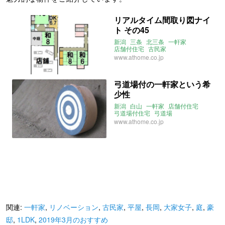
リアルタイム間取り図ナイ
ト その45
新潟
三条
北三条
一軒家
店舗付住宅
古民家
クッキングスクール
料理教室
www.athome.co.jp
YouTuber向け
リアルタイム間取り図ナイト
間取り図
弓道場付の一軒家という希
少性
新潟
白山
一軒家
店舗付住宅
弓道場付住宅
弓道場
2019年3月のおすすめ
www.athome.co.jp
関連:
一軒家
,
リノベーション
,
古民家
,
平屋
,
長岡
,
大家女子
,
庭
,
豪
邸
,
1LDK
,
2019年3月のおすすめ