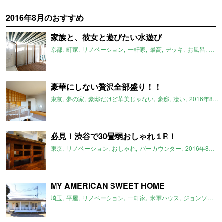
2016年8月のおすすめ
家族と、彼女と遊びたい水遊び
京都
町家
リノベーション
一軒家
最高
デッキ
お風呂
水遊
豪華にしない贅沢全部盛り！！
東京
夢の家
豪邸だけど華美じゃない
豪邸
凄い
2016年8月のおすすめ
必見！渋谷で30畳弱おしゃれ１R！
東京
リノベーション
おしゃれ
バーカウンター
2016年8月のおすすめ
MY AMERICAN SWEET HOME
埼玉
平屋
リノベーション
一軒家
米軍ハウス
ジョンソンタウン