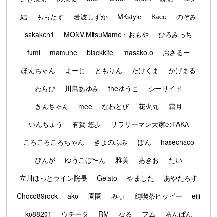
結
ももたす
岩波しずか
MKstyle
Kaco
のぞみ
sakaken1
MONV.MitsuMame・おもや
ひろみっち
fumi
mamune
blackkite
masako.o
おさるー
ぽんちゃん
よーじ
ともりん
たけくま
かげまる
わらび
川島あゆみ
theゆうこ
シーサイド
きんちゃん
mee
なわとび
花火丸
霜月
いんちょう
有賀 悠歩
サラリーマン大家のTAKA
ころころころちゃん
きよのふみ
ぽん
hasechaco
ぴんが
ゆうこぼ〜ん
雅美
あきお
たい
立川ほっとライン院長
Gelato
やました
あやたろす
Choco89rock
ako
園園
みぃ
純喫茶ヒッピー
eiji
ko88201
ウチータ
RM
なる
フム
あんぱん