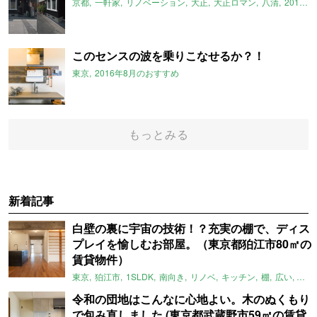
京都
一軒家
リノベーション
大正
大正ロマン
八清
2016年8月のおすすめ
このセンスの波を乗りこなせるか？！
東京
2016年8月のおすすめ
もっとみる
新着記事
白壁の裏に宇宙の技術！？充実の棚で、ディス
プレイを愉しむお部屋。（東京都狛江市80㎡の
賃貸物件）
東京
狛江市
1SLDK
南向き
リノベ
キッチン
棚
広い
ガイ
令和の団地はこんなに心地よい。木のぬくもり
で包み直しました (東京都武蔵野市59㎡の賃貸