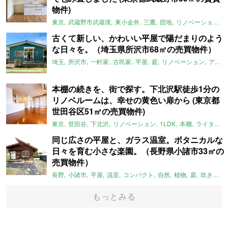
物件)
東京
武蔵野市武蔵境
東小金井
三鷹
団地
リノベーション
古くて新しい、かわいい平屋で陽だまりのよう
な日々を。（埼玉県所沢市68㎡の売買物件）
埼玉
所沢市
一軒家
古民家
平屋
庭
リノベーション
アメリカンハウス
本棚の続きを、街で探す。下北沢駅徒歩1分の
リノベルームは、幸せの黄色い扉から (東京都
世田谷区51㎡の売買物件)
東京
世田谷
下北沢
リノベーション
1LDK
本棚
ライター：ほしりょうこ
同じ広さの平屋と、ガラス温室。ボタニカルな
日々を育む小さな楽園。（長野県小諸市33㎡の
売買物件）
長野
小諸市
平屋
温室
コンパクト
自然
植物
庭
吹き抜け
もっとみる