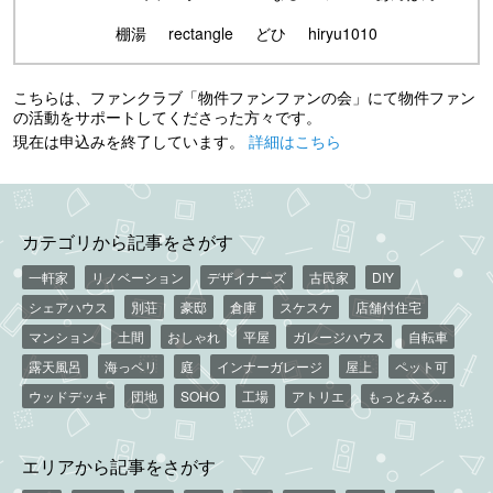
棚湯
rectangle
どひ
hiryu1010
こちらは、ファンクラブ「物件ファンファンの会」にて物件ファン
の活動をサポートしてくださった方々です。
現在は申込みを終了しています。
詳細はこちら
カテゴリから記事をさがす
一軒家
リノベーション
デザイナーズ
古民家
DIY
シェアハウス
別荘
豪邸
倉庫
スケスケ
店舗付住宅
マンション
土間
おしゃれ
平屋
ガレージハウス
自転車
露天風呂
海っペリ
庭
インナーガレージ
屋上
ペット可
ウッドデッキ
団地
SOHO
工場
アトリエ
もっとみる…
エリアから記事をさがす