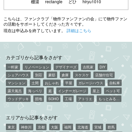
棚湯
rectangle
どひ
hiryu1010
こちらは、ファンクラブ「物件ファンファンの会」にて物件ファン
の活動をサポートしてくださった方々です。
現在は申込みを終了しています。
詳細はこちら
カテゴリから記事をさがす
一軒家
リノベーション
デザイナーズ
古民家
DIY
シェアハウス
別荘
豪邸
倉庫
スケスケ
店舗付住宅
マンション
土間
おしゃれ
平屋
ガレージハウス
自転車
露天風呂
海っペリ
庭
インナーガレージ
屋上
ペット可
ウッドデッキ
団地
SOHO
工場
アトリエ
もっとみる…
エリアから記事をさがす
東京
神奈川
京都
大阪
福岡
北海道
宮城
群馬