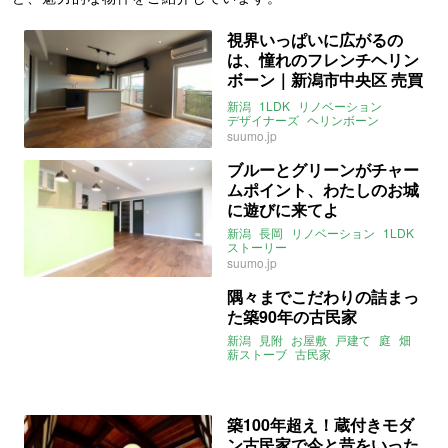
視界いっぱいに広がるの
は、憧れのフレンチヘリン
ボーン｜新潟市中央区 売買
60㎡
新潟
1LDK
リノベーション
デザイナーズ
ヘリンボーン
suumo.jp
ブルーとグリーンがチャー
ムポイント、わたしのお城
に遊びに来てよ
新潟
長岡
リノベーション
1LDK
ストーリー
suumo.jp
隅々までこだわりの詰まっ
た築90年の古民家
新潟
見附
お屋敷
戸建て
庭
畑
薪ストーブ
古民家
リノベーション
大家女子
instagram
築100年超え！蔵付きモダ
ン古民家で今と昔をいった