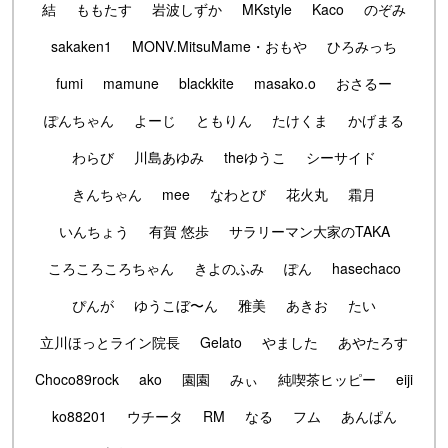
結
ももたす
岩波しずか
MKstyle
Kaco
のぞみ
sakaken1
MONV.MitsuMame・おもや
ひろみっち
fumi
mamune
blackkite
masako.o
おさるー
ぽんちゃん
よーじ
ともりん
たけくま
かげまる
わらび
川島あゆみ
theゆうこ
シーサイド
きんちゃん
mee
なわとび
花火丸
霜月
いんちょう
有賀 悠歩
サラリーマン大家のTAKA
ころころころちゃん
きよのふみ
ぽん
hasechaco
ぴんが
ゆうこぼ〜ん
雅美
あきお
たい
立川ほっとライン院長
Gelato
やました
あやたろす
Choco89rock
ako
園園
みぃ
純喫茶ヒッピー
eiji
ko88201
ウチータ
RM
なる
フム
あんぱん