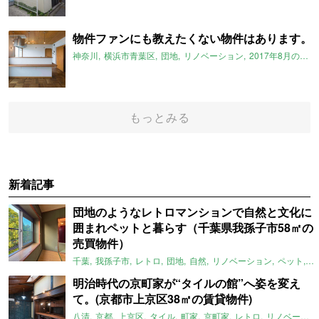
物件ファンにも教えたくない物件はあります。
神奈川
横浜市青葉区
団地
リノベーション
2017年8月のおすすめ
もっとみる
新着記事
団地のようなレトロマンションで自然と文化に
囲まれペットと暮らす（千葉県我孫子市58㎡の
売買物件）
千葉
我孫子市
レトロ
団地
自然
リノベーション
ペット
ラ
明治時代の京町家が“タイルの館”へ姿を変え
て。(京都市上京区38㎡の賃貸物件)
八清
京都
上京区
タイル
町家
京町家
レトロ
リノベーション