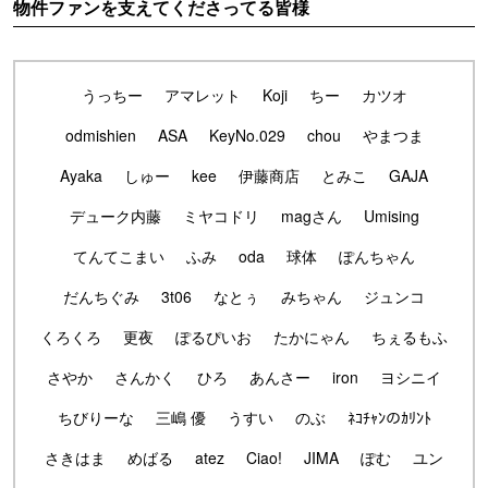
物件ファンを支えてくださってる皆様
うっちー
アマレット
Koji
ちー
カツオ
odmishien
ASA
KeyNo.029
chou
やまつま
Ayaka
しゅー
kee
伊藤商店
とみこ
GAJA
デューク内藤
ミヤコドリ
magさん
Umising
てんてこまい
ふみ
oda
球体
ぽんちゃん
だんちぐみ
3t06
なとぅ
みちゃん
ジュンコ
くろくろ
更夜
ぽるぴいお
たかにゃん
ちぇるもふ
さやか
さんかく
ひろ
あんさー
iron
ヨシニイ
ちびりーな
三嶋 優
うすい
のぶ
ﾈｺﾁｬﾝのｶﾘﾝﾄ
さきはま
めばる
atez
Ciao!
JIMA
ぽむ
ユン