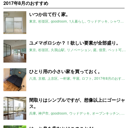
2017年8月のおすすめ
いつか出て行く家。
東京
杉並区
goodroom
1人暮らし
ウッドデッキ
シャワー
ユメマボロシか？！欲しい要素が全部盛り。
東京
杉並区
久我山駅
リノベーション
庭
借景
ペット可
メ
ひとり用の小さい家を買っておく。
八清
京都
上京区
一軒家
平屋
ロフト
2017年8月のおすすめ
間取りはシンプルですが、想像以上にゴージャ
ス。
兵庫
神戸市
goodroom
ウッドデッキ
オープンキッチン
サ