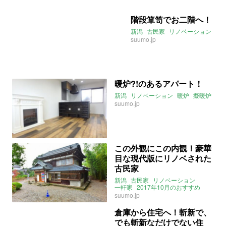
階段箪笥でお二階へ！
新潟
古民家
リノベーション
suumo.jp
暖炉?!のあるアパート！
新潟
リノベーション
暖炉
擬暖炉
suumo.jp
この外観にこの内観！豪華
目な現代版にリノベされた
古民家
新潟
古民家
リノベーション
一軒家
2017年10月のおすすめ
suumo.jp
倉庫から住宅へ！斬新で、
でも斬新なだけでない住