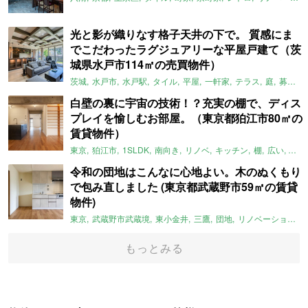
光と影が織りなす格子天井の下で。 質感にま
でこだわったラグジュアリーな平屋戸建て（茨
城県水戸市114㎡の売買物件）
茨城
水戸市
水戸駅
タイル
平屋
一軒家
テラス
庭
募集中
白壁の裏に宇宙の技術！？充実の棚で、ディス
プレイを愉しむお部屋。（東京都狛江市80㎡の
賃貸物件）
東京
狛江市
1SLDK
南向き
リノベ
キッチン
棚
広い
ガイ
令和の団地はこんなに心地よい。木のぬくもり
で包み直しました (東京都武蔵野市59㎡の賃貸
物件)
東京
武蔵野市武蔵境
東小金井
三鷹
団地
リノベーション
もっとみる