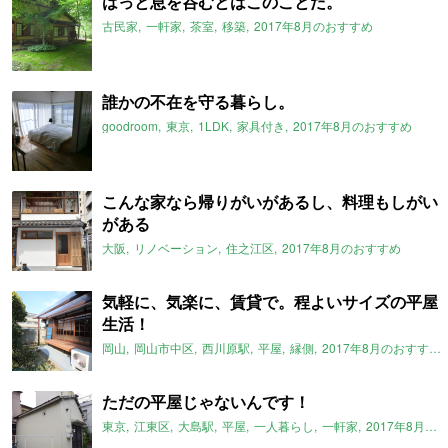
はっと息を呑むとはこのことだ。
古民家
一軒家
茶室
移築
2017年8月のおすすめ
誰かの不在を守る暮らし。
goodroom
東京
1LDK
家具付き
2017年8月のおすすめ
こんな家なら帰りがいがあるし、料理もしがい
がある
大阪
リノベーション
住之江区
2017年8月のおすすめ
気軽に、気楽に、賃貸で。程よいサイズの平屋
生活！
岡山
岡山市中区
西川原駅
平屋
縁側
2017年8月のおすすめ
ただの平屋じゃないんです！
東京
江東区
大島駅
平屋
一人暮らし
一軒家
2017年8月のおすすめ