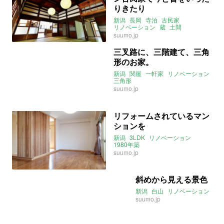
りきたり
新潟
長岡
寺泊
古民家
リノベーション
蔵
土間
suumo.jp
三叉路に、三階建て、三角
形のお家。
新潟
関屋
一軒家
リノベーション
三角形
suumo.jp
リフォームされているマン
ションを
新潟
3LDK
リノベーション
1980年築
suumo.jp
斜めから見える景色
新潟
白山
リノベーション
suumo.jp