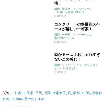
宅！
新潟
新潟市
リノベーション
一軒家
元倉庫
SOHO
suumo.jp
コンクリートの多目的スペ
ースが嬉しい一軒家！
新潟
一軒家
リノベーション
多目的スペース
suumo.jp
助かるー…！おしゃれすぎ
ないこの感じ！
新潟
リノベーション
マンション
オシャレ過ぎない
suumo.jp
関連:
一軒家
,
古民家
,
平屋
,
長岡
,
大家女子
,
庭
,
豪邸
,
1LDK
,
店舗付
住宅
,
2019年3月のおすすめ