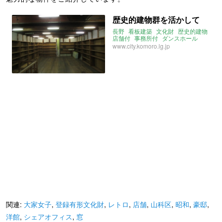
歴史的建物群を活かして
長野
看板建築
文化財
歴史的建物
店舗付
事務所付
ダンスホール
www.city.komoro.lg.jp
関連:
大家女子
,
登録有形文化財
,
レトロ
,
店舗
,
山科区
,
昭和
,
豪邸
,
洋館
,
シェアオフィス
,
窓