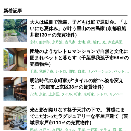
新着記事
大人は縁側で読書、子どもは庭で運動会。「ま
いにち夏休み」が叶う里山の古民家 (京都府船
井郡130㎡の売買物件)
京都
船井郡
京丹波
古民家
土地
蔵
離れ
庭
家庭菜園
倉
団地のようなレトロマンションで自然と文化に
囲まれペットと暮らす（千葉県我孫子市58㎡の
売買物件）
千葉
我孫子市
レトロ
団地
自然
リノベーション
ペット
ラ
明治時代の京町家が“タイルの館”へ姿を変え
て。(京都市上京区38㎡の賃貸物件)
八清
京都
上京区
タイル
町家
京町家
レトロ
リノベーション
光と影が織りなす格子天井の下で。 質感にま
でこだわったラグジュアリーな平屋戸建て（茨
城県水戸市114㎡の売買物件）
茨城
水戸市
水戸駅
タイル
平屋
一軒家
テラス
庭
募集中