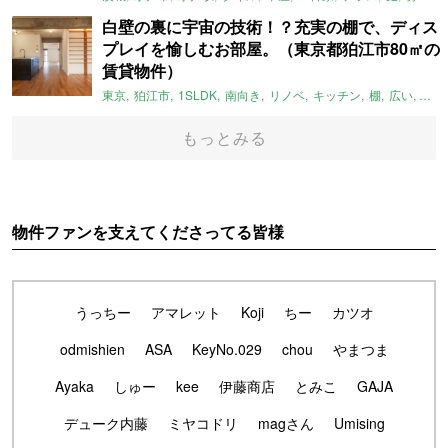
白壁の裏に宇宙の技術！？充実の棚で、ディス
プレイを愉しむお部屋。（東京都狛江市80㎡の
賃貸物件）
東京
狛江市
1SLDK
南向き
リノベ
キッチン
棚
広い
ガイ
もっとみる
物件ファンを支えてくださってる皆様
うっちー
アマレット
Koji
ちー
カツオ
odmishien
ASA
KeyNo.029
chou
やまつま
Ayaka
しゅー
kee
伊藤商店
とみこ
GAJA
デューク内藤
ミヤコドリ
magさん
Umising