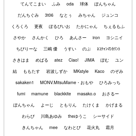
てんてこまい
ふみ
oda
球体
ぽんちゃん
だんちぐみ
3t06
なとぅ
みちゃん
ジュンコ
くろくろ
更夜
ぽるぴいお
たかにゃん
ちぇるもふ
さやか
さんかく
ひろ
あんさー
iron
ヨシニイ
ちびりーな
三嶋 優
うすい
のぶ
ﾈｺﾁｬﾝのｶﾘﾝﾄ
さきはま
めばる
atez
Ciao!
JIMA
ぽむ
ユン
結
ももたす
岩波しずか
MKstyle
Kaco
のぞみ
sakaken1
MONV.MitsuMame・おもや
ひろみっち
fumi
mamune
blackkite
masako.o
おさるー
ぽんちゃん
よーじ
ともりん
たけくま
かげまる
わらび
川島あゆみ
theゆうこ
シーサイド
きんちゃん
mee
なわとび
花火丸
霜月