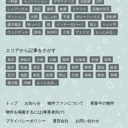
一軒家
リノベーション
デザイナーズ
古民家
DIY
シェアハウス
別荘
豪邸
倉庫
スケスケ
店舗付住宅
マンション
土間
おしゃれ
平屋
ガレージハウス
自転車
露天風呂
海っペリ
庭
インナーガレージ
屋上
ペット可
ウッドデッキ
団地
SOHO
工場
アトリエ
もっとみる…
エリアから記事をさがす
東京
神奈川
京都
大阪
福岡
北海道
宮城
群馬
栃木
茨城
埼玉
千葉
新潟
長野
静岡
愛知
岐阜
石川
滋賀
奈良
兵庫
岡山
広島
徳島
熊本
長崎
鹿児島
沖縄
もっとみる…
トップ
お知らせ
物件ファンについて
募集中の物件
物件を掲載するには(事業者向け)
プライバシーポリシー
運営会社
お問い合わせ