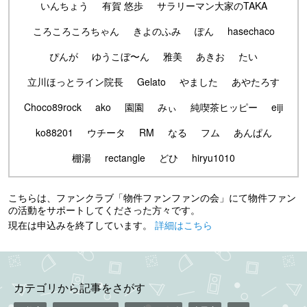
いんちょう
有賀 悠歩
サラリーマン大家のTAKA
ころころころちゃん
きよのふみ
ぽん
hasechaco
ぴんが
ゆうこぼ〜ん
雅美
あきお
たい
立川ほっとライン院長
Gelato
やました
あやたろす
Choco89rock
ako
園園
みぃ
純喫茶ヒッピー
eiji
ko88201
ウチータ
RM
なる
フム
あんぱん
棚湯
rectangle
どひ
hiryu1010
こちらは、ファンクラブ「物件ファンファンの会」にて物件ファン
の活動をサポートしてくださった方々です。
現在は申込みを終了しています。
詳細はこちら
カテゴリから記事をさがす