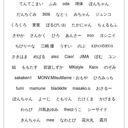
てんてこまい
ふみ
oda
球体
ぽんちゃん
だんちぐみ
3t06
なとぅ
みちゃん
ジュンコ
くろくろ
更夜
ぽるぴいお
たかにゃん
ちぇるもふ
さやか
さんかく
ひろ
あんさー
iron
ヨシニイ
ちびりーな
三嶋 優
うすい
のぶ
ﾈｺﾁｬﾝのｶﾘﾝﾄ
さきはま
めばる
atez
Ciao!
JIMA
ぽむ
ユン
結
ももたす
岩波しずか
MKstyle
Kaco
のぞみ
sakaken1
MONV.MitsuMame・おもや
ひろみっち
fumi
mamune
blackkite
masako.o
おさるー
ぽんちゃん
よーじ
ともりん
たけくま
かげまる
わらび
川島あゆみ
theゆうこ
シーサイド
きんちゃん
mee
なわとび
花火丸
霜月