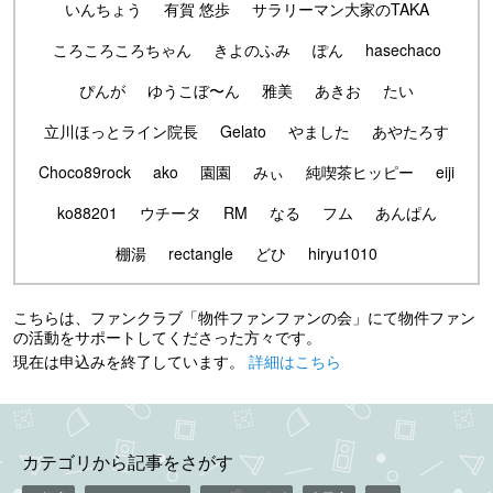
いんちょう
有賀 悠歩
サラリーマン大家のTAKA
ころころころちゃん
きよのふみ
ぽん
hasechaco
ぴんが
ゆうこぼ〜ん
雅美
あきお
たい
立川ほっとライン院長
Gelato
やました
あやたろす
Choco89rock
ako
園園
みぃ
純喫茶ヒッピー
eiji
ko88201
ウチータ
RM
なる
フム
あんぱん
棚湯
rectangle
どひ
hiryu1010
こちらは、ファンクラブ「物件ファンファンの会」にて物件ファン
の活動をサポートしてくださった方々です。
現在は申込みを終了しています。
詳細はこちら
カテゴリから記事をさがす