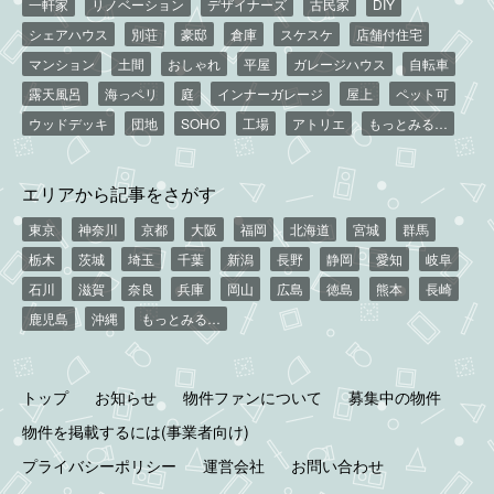
一軒家
リノベーション
デザイナーズ
古民家
DIY
シェアハウス
別荘
豪邸
倉庫
スケスケ
店舗付住宅
マンション
土間
おしゃれ
平屋
ガレージハウス
自転車
露天風呂
海っペリ
庭
インナーガレージ
屋上
ペット可
ウッドデッキ
団地
SOHO
工場
アトリエ
もっとみる…
エリアから記事をさがす
東京
神奈川
京都
大阪
福岡
北海道
宮城
群馬
栃木
茨城
埼玉
千葉
新潟
長野
静岡
愛知
岐阜
石川
滋賀
奈良
兵庫
岡山
広島
徳島
熊本
長崎
鹿児島
沖縄
もっとみる…
トップ
お知らせ
物件ファンについて
募集中の物件
物件を掲載するには(事業者向け)
プライバシーポリシー
運営会社
お問い合わせ