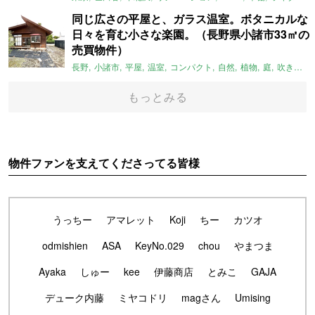
同じ広さの平屋と、ガラス温室。ボタニカルな
日々を育む小さな楽園。（長野県小諸市33㎡の
売買物件）
長野
小諸市
平屋
温室
コンパクト
自然
植物
庭
吹き抜け
もっとみる
物件ファンを支えてくださってる皆様
うっちー
アマレット
Koji
ちー
カツオ
odmishien
ASA
KeyNo.029
chou
やまつま
Ayaka
しゅー
kee
伊藤商店
とみこ
GAJA
デューク内藤
ミヤコドリ
magさん
Umising