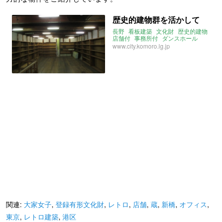
歴史的建物群を活かして
長野
看板建築
文化財
歴史的建物
店舗付
事務所付
ダンスホール
www.city.komoro.lg.jp
関連:
大家女子
,
登録有形文化財
,
レトロ
,
店舗
,
蔵
,
新橋
,
オフィス
,
東京
,
レトロ建築
,
港区