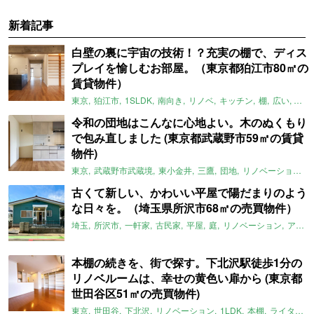
新着記事
白壁の裏に宇宙の技術！？充実の棚で、ディス
プレイを愉しむお部屋。（東京都狛江市80㎡の
賃貸物件）
東京
狛江市
1SLDK
南向き
リノベ
キッチン
棚
広い
ガイ
令和の団地はこんなに心地よい。木のぬくもり
で包み直しました (東京都武蔵野市59㎡の賃貸
物件)
東京
武蔵野市武蔵境
東小金井
三鷹
団地
リノベーション
古くて新しい、かわいい平屋で陽だまりのよう
な日々を。（埼玉県所沢市68㎡の売買物件）
埼玉
所沢市
一軒家
古民家
平屋
庭
リノベーション
アメリカンハウス
本棚の続きを、街で探す。下北沢駅徒歩1分の
リノベルームは、幸せの黄色い扉から (東京都
世田谷区51㎡の売買物件)
東京
世田谷
下北沢
リノベーション
1LDK
本棚
ライター：ほしりょうこ