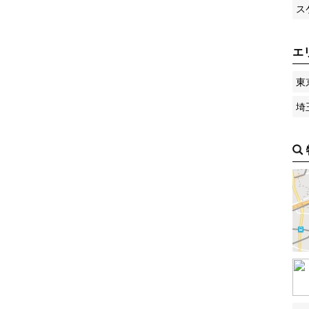
ス
エ
東
埼