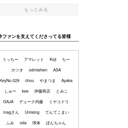
もっとみる
件ファンを支えてくださってる皆様
うっちー
アマレット
Koji
ちー
カツオ
odmishien
ASA
KeyNo.029
chou
やまつま
Ayaka
しゅー
kee
伊藤商店
とみこ
GAJA
デューク内藤
ミヤコドリ
magさん
Umising
てんてこまい
ふみ
oda
球体
ぽんちゃん