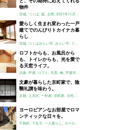
と、その期待に応えてくれる
物件
茨城
つくば
庭
土間
2021年11月のおすすめ
愛らしく生まれ変わった一戸
建てでのんびりトカイナカ暮
らし
茨城
つくばみらい市
みらい平
リノベーション
一軒家
トカイナカ
ロフトからも、お風呂から
も、トイレからも、光を愛で
る天窓ライフ。
兵庫
芦屋
ロフト
天窓
檜
芦屋市
バスルーム
2021年11月のおす
文豪が暮らした京町家で、陰
翳礼讃を味わう。
京都
上京区
一軒家
京町家
古民家
縁側
レトロ
坪庭
文豪
みや
ヨーロピアンなお部屋でロマ
ンティックな日々を。
千鳥町
下丸子
一人暮らし
ヨーロピアン
輸入住宅
アンティーク