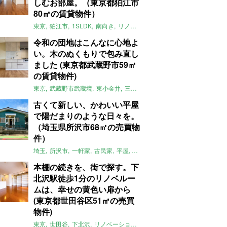
しむお部屋。（東京都狛江市
80㎡の賃貸物件）
東京
狛江市
1SLDK
南向き
リノベ
キッチン
棚
広い
ガイナ塗料
令和の団地はこんなに心地よ
い。木のぬくもりで包み直し
ました (東京都武蔵野市59㎡
の賃貸物件)
東京
武蔵野市武蔵境
東小金井
三鷹
団地
リノベーション
木
2LD
古くて新しい、かわいい平屋
で陽だまりのような日々を。
（埼玉県所沢市68㎡の売買物
件）
埼玉
所沢市
一軒家
古民家
平屋
庭
リノベーション
アメリカンハ
本棚の続きを、街で探す。下
北沢駅徒歩1分のリノベルー
ムは、幸せの黄色い扉から
(東京都世田谷区51㎡の売買
物件)
東京
世田谷
下北沢
リノベーション
1LDK
本棚
ライター：ほしり