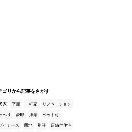
テゴリから記事をさがす
民家
平屋
一軒家
リノベーション
っぺり
豪邸
洋館
ペット可
ザイナーズ
団地
別荘
店舗付住宅