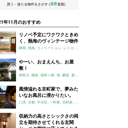
8/8
買う・借りる物件をさがす (
更新)
021年11月のおすすめ
リノベ予定にワクワクときめ
く、熱海のヴィンテージ物件
静岡
熱海
リノベーション
レトロ
ヴィンテージ
マチモリ不動産
2
やーい、おまえんち、お屋
敷！
神奈川
鎌倉
稲村ヶ崎
海
豪邸
庭
山
櫓
平屋
古民家
大家女子
風情溢れる京町家で、夢みた
いなお風呂に浸かりたい。
八清
京都
中京区
一軒家
京町家
リノベーション
縁側
坪庭
スケ
収納力の高さとシックさの両
立を期待させてくれる玄関