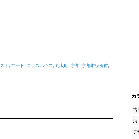
スト
,
アート
,
テラスハウス
,
丸太町
,
京都
,
京都市役所前
,
カ
古
海
デ