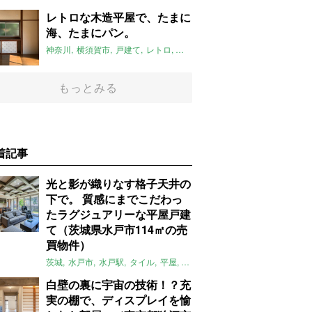
レトロな木造平屋で、たまに
海、たまにパン。
神奈川
横須賀市
戸建て
レトロ
自然
平屋
新しい暮らし発見不動
もっとみる
着記事
光と影が織りなす格子天井の
下で。 質感にまでこだわっ
たラグジュアリーな平屋戸建
て（茨城県水戸市114㎡の売
買物件）
茨城
水戸市
水戸駅
タイル
平屋
一軒家
テラス
庭
募集中
売買
白壁の裏に宇宙の技術！？充
実の棚で、ディスプレイを愉