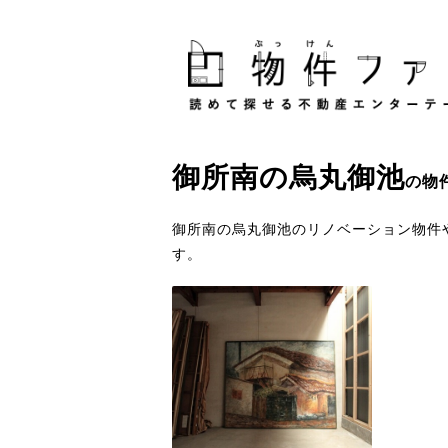
御所南
の
烏丸御池
の物
御所南の烏丸御池のリノベーション物件
す。