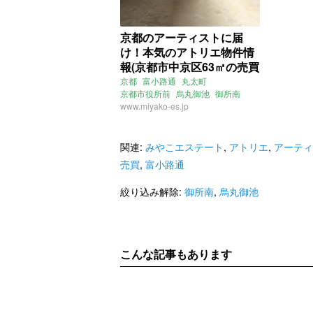
京都のアーティストに届
け！本気のアトリエ物件情
報(京都市中京区63㎡の売買
物件)
京都
富小路通
丸太町
京都市役所前
烏丸御池
御所南
アトリエ
www.miyako-es.jp
テラスハウス
路地
アート
アーティスト
みやこエステート
売買
関連:
みやこエステート
,
アトリエ
,
アーティ
売買
,
富小路通
絞り込み解除:
御所南
,
烏丸御池
こんな記事もあります