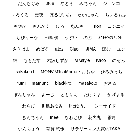
だんちぐみ
3t06
なとぅ
みちゃん
ジュンコ
くろくろ
更夜
ぽるぴいお
たかにゃん
ちぇるもふ
さやか
さんかく
ひろ
あんさー
iron
ヨシニイ
ちびりーな
三嶋 優
うすい
のぶ
ﾈｺﾁｬﾝのｶﾘﾝﾄ
さきはま
めばる
atez
Ciao!
JIMA
ぽむ
ユン
結
ももたす
岩波しずか
MKstyle
Kaco
のぞみ
sakaken1
MONV.MitsuMame・おもや
ひろみっち
fumi
mamune
blackkite
masako.o
おさるー
ぽんちゃん
よーじ
ともりん
たけくま
かげまる
わらび
川島あゆみ
theゆうこ
シーサイド
きんちゃん
mee
なわとび
花火丸
霜月
いんちょう
有賀 悠歩
サラリーマン大家のTAKA