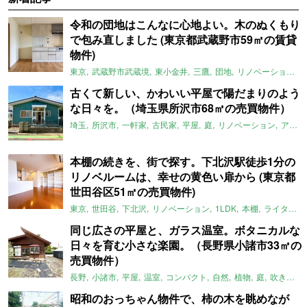
令和の団地はこんなに心地よい。木のぬくもり
で包み直しました (東京都武蔵野市59㎡の賃貸
物件)
東京
武蔵野市武蔵境
東小金井
三鷹
団地
リノベーション
古くて新しい、かわいい平屋で陽だまりのよう
な日々を。（埼玉県所沢市68㎡の売買物件）
埼玉
所沢市
一軒家
古民家
平屋
庭
リノベーション
アメリカンハウス
本棚の続きを、街で探す。下北沢駅徒歩1分の
リノベルームは、幸せの黄色い扉から (東京都
世田谷区51㎡の売買物件)
東京
世田谷
下北沢
リノベーション
1LDK
本棚
ライター：ほしりょうこ
同じ広さの平屋と、ガラス温室。ボタニカルな
日々を育む小さな楽園。（長野県小諸市33㎡の
売買物件）
長野
小諸市
平屋
温室
コンパクト
自然
植物
庭
吹き抜け
昭和のおっちゃん物件で、柿の木を眺めなが