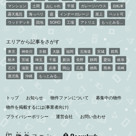
マンション
土間
おしゃれ
平屋
ガレージハウス
自転車
露天風呂
海っペリ
庭
インナーガレージ
屋上
ペット可
ウッドデッキ
団地
SOHO
工場
アトリエ
もっとみる…
エリアから記事をさがす
東京
神奈川
京都
大阪
福岡
北海道
宮城
群馬
栃木
茨城
埼玉
千葉
新潟
長野
静岡
愛知
岐阜
石川
滋賀
奈良
兵庫
岡山
広島
徳島
熊本
長崎
鹿児島
沖縄
もっとみる…
トップ
お知らせ
物件ファンについて
募集中の物件
物件を掲載するには(事業者向け)
プライバシーポリシー
運営会社
お問い合わせ