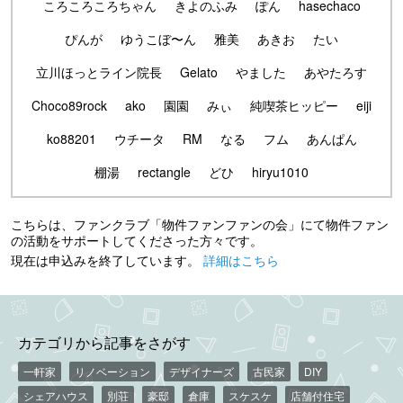
ころころころちゃん
きよのふみ
ぽん
hasechaco
ぴんが
ゆうこぼ〜ん
雅美
あきお
たい
立川ほっとライン院長
Gelato
やました
あやたろす
Choco89rock
ako
園園
みぃ
純喫茶ヒッピー
eiji
ko88201
ウチータ
RM
なる
フム
あんぱん
棚湯
rectangle
どひ
hiryu1010
こちらは、ファンクラブ「物件ファンファンの会」にて物件ファン
の活動をサポートしてくださった方々です。
現在は申込みを終了しています。
詳細はこちら
カテゴリから記事をさがす
一軒家
リノベーション
デザイナーズ
古民家
DIY
シェアハウス
別荘
豪邸
倉庫
スケスケ
店舗付住宅