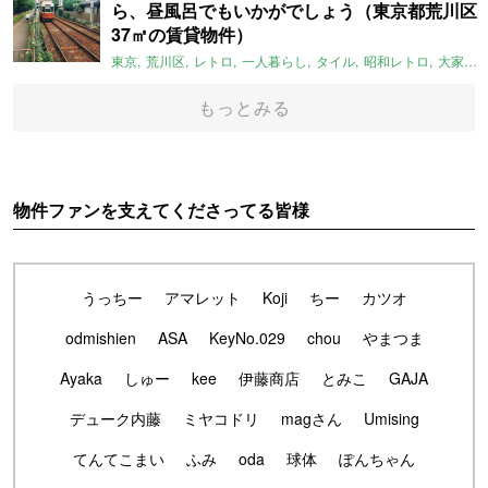
ら、昼風呂でもいかがでしょう（東京都荒川区
37㎡の賃貸物件）
東京
荒川区
レトロ
一人暮らし
タイル
昭和レトロ
大家女子
もっとみる
物件ファンを支えてくださってる皆様
うっちー
アマレット
Koji
ちー
カツオ
odmishien
ASA
KeyNo.029
chou
やまつま
Ayaka
しゅー
kee
伊藤商店
とみこ
GAJA
デューク内藤
ミヤコドリ
magさん
Umising
てんてこまい
ふみ
oda
球体
ぽんちゃん