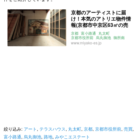
京都のアーティストに届
け！本気のアトリエ物件情
報(京都市中京区63㎡の売
買物件)
京都
富小路通
丸太町
京都市役所前
烏丸御池
御所南
アトリエ
テラスハウス
路地
www.miyako-es.jp
アート
アーティスト
みやこエステート
売買
絞り込み:
アート
,
テラスハウス
,
丸太町
,
京都
,
京都市役所前
,
売買
,
富小路通
,
烏丸御池
,
路地
,
みやこエステート