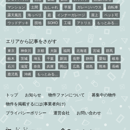
マンション
土間
おしゃれ
平屋
ガレージハウス
自転車
露天風呂
海っペリ
庭
インナーガレージ
屋上
ペット可
ウッドデッキ
団地
SOHO
工場
アトリエ
もっとみる…
エリアから記事をさがす
東京
神奈川
京都
大阪
福岡
北海道
宮城
群馬
栃木
茨城
埼玉
千葉
新潟
長野
静岡
愛知
岐阜
石川
滋賀
奈良
兵庫
岡山
広島
徳島
熊本
長崎
鹿児島
沖縄
もっとみる…
トップ
お知らせ
物件ファンについて
募集中の物件
物件を掲載するには(事業者向け)
プライバシーポリシー
運営会社
お問い合わせ