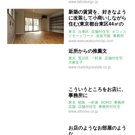
店舗
土間
賃貸
www.tatodesign.jp
新築の賃貸を、好きなよう
に改装して小商いしながら
住む(東京都台東区44㎡の
賃貸物件)
東京
台東区
店舗付住宅
オフィス
リモートワーク
改装可能
事務所
店舗
職住一体
賃貸
www.wakuwakuchintai.com
近所からの推薦文
東京
荒川区
一軒家
店舗付住宅
大家女子
www.realtokyoestate.co.jp
こういうところをお店に、
事務所に
東京
昭島
一軒家
SOHO
事務所
店舗
店舗付住宅
事務所付住宅
www.athome.co.jp
お店のようなお部屋のよう
な