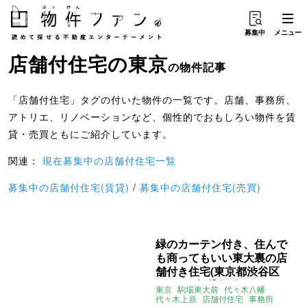
募集中
メニュー
店舗付住宅
の
東京
の物件記事
「店舗付住宅」タグの付いた物件の一覧です。店舗、事務所、
アトリエ、リノベーションなど、個性的でおもしろい物件を賃
貸・売買ともにご紹介しています。
関連：
現在募集中の店舗付住宅一覧
募集中の店舗付住宅(賃貸)
/
募集中の店舗付住宅(売買)
緑のカーテン付き、住んで
も商ってもいい東大裏の店
舗付き住宅(東京都渋谷区
110㎡の賃貸物件)
東京
駒場東大前
代々木八幡
代々木上原
店舗付住宅
事務所