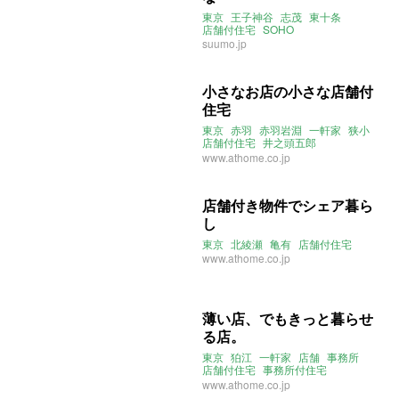
東京
王子神谷
志茂
東十条
店舗付住宅
SOHO
suumo.jp
小さなお店の小さな店舗付
住宅
東京
赤羽
赤羽岩淵
一軒家
狭小
店舗付住宅
井之頭五郎
孤独のグルメ
www.athome.co.jp
店舗付き物件でシェア暮ら
し
東京
北綾瀬
亀有
店舗付住宅
www.athome.co.jp
薄い店、でもきっと暮らせ
る店。
東京
狛江
一軒家
店舗
事務所
店舗付住宅
事務所付住宅
ウスウス
www.athome.co.jp