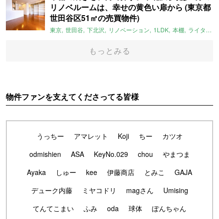
リノベルームは、幸せの黄色い扉から (東京都
世田谷区51㎡の売買物件)
東京
世田谷
下北沢
リノベーション
1LDK
本棚
ライター：ほしりょうこ
もっとみる
物件ファンを支えてくださってる皆様
うっちー
アマレット
Koji
ちー
カツオ
odmishien
ASA
KeyNo.029
chou
やまつま
Ayaka
しゅー
kee
伊藤商店
とみこ
GAJA
デューク内藤
ミヤコドリ
magさん
Umising
てんてこまい
ふみ
oda
球体
ぽんちゃん