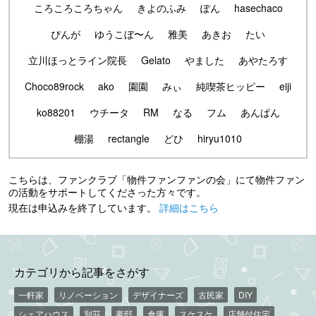
ころころころちゃん
きよのふみ
ぽん
hasechaco
ぴんが
ゆうこぼ〜ん
雅美
あきお
たい
立川ほっとライン院長
Gelato
やました
あやたろす
Choco89rock
ako
園園
みぃ
純喫茶ヒッピー
eiji
ko88201
ウチータ
RM
なる
フム
あんぱん
棚湯
rectangle
どひ
hiryu1010
こちらは、ファンクラブ「物件ファンファンの会」にて物件ファン
の活動をサポートしてくださった方々です。
現在は申込みを終了しています。
詳細はこちら
カテゴリから記事をさがす
一軒家
リノベーション
デザイナーズ
古民家
DIY
シェアハウス
別荘
豪邸
倉庫
スケスケ
店舗付住宅