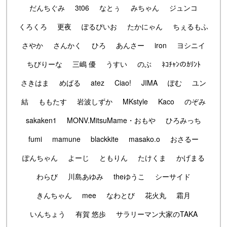
だんちぐみ
3t06
なとぅ
みちゃん
ジュンコ
くろくろ
更夜
ぽるぴいお
たかにゃん
ちぇるもふ
さやか
さんかく
ひろ
あんさー
iron
ヨシニイ
ちびりーな
三嶋 優
うすい
のぶ
ﾈｺﾁｬﾝのｶﾘﾝﾄ
さきはま
めばる
atez
Ciao!
JIMA
ぽむ
ユン
結
ももたす
岩波しずか
MKstyle
Kaco
のぞみ
sakaken1
MONV.MitsuMame・おもや
ひろみっち
fumi
mamune
blackkite
masako.o
おさるー
ぽんちゃん
よーじ
ともりん
たけくま
かげまる
わらび
川島あゆみ
theゆうこ
シーサイド
きんちゃん
mee
なわとび
花火丸
霜月
いんちょう
有賀 悠歩
サラリーマン大家のTAKA