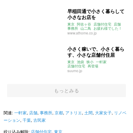
早稲田通で小さく暮らして
小さなお店を
東京
阿佐ヶ谷
店舗付住宅
店舗
事務所
山二鳥
お疲れ様でした！
www.athome.co.jp
小さく稼いで、小さく暮ら
す、小さな店舗付住居
東京
池袋
狭小
一軒家
店舗付住宅
再登場
suumo.jp
もっとみる
関連:
一軒家
,
店舗
,
事務所
,
京都
,
アトリエ
,
土間
,
大家女子
,
リノベ
ーション
,
千葉
,
古民家
絞り込み解除:
店舗付住宅
,
東京