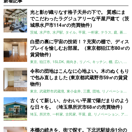
新着記事
光と影が織りなす格子天井の下で。 質感にま
でこだわったラグジュアリーな平屋戸建て（茨
城県水戸市114㎡の売買物件）
茨城
水戸市
水戸駅
タイル
平屋
一軒家
テラス
庭
募集中
白壁の裏に宇宙の技術！？充実の棚で、ディス
プレイを愉しむお部屋。（東京都狛江市80㎡の
賃貸物件）
東京
狛江市
1SLDK
南向き
リノベ
キッチン
棚
広い
ガイ
令和の団地はこんなに心地よい。木のぬくもり
で包み直しました (東京都武蔵野市59㎡の賃貸
物件)
東京
武蔵野市武蔵境
東小金井
三鷹
団地
リノベーション
古くて新しい、かわいい平屋で陽だまりのよう
な日々を。（埼玉県所沢市68㎡の売買物件）
埼玉
所沢市
一軒家
古民家
平屋
庭
リノベーション
アメリカンハウス
本棚の続きを、街で探す。下北沢駅徒歩1分の