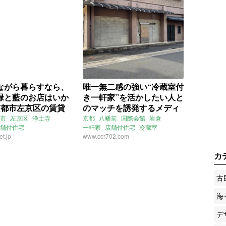
ながら暮らすなら、
唯一無二感の強い“冷蔵室付
緑と藍のお店はいか
き一軒家”を活かしたい人と
(京都市左京区の賃貸
のマッチを誘発するメディ
ア、それが物件ファン！
市
左京区
浄土寺
京都
八幡前
国際会館
岩倉
舗付住宅
一軒家
店舗付住宅
冷蔵室
(京都市左京区195㎡の売買
：葱山紫蘇子
t.jp
事務所付住宅
www.ccr702.com
売買
物件)
ーケット
賃貸
カ
古
海
デ