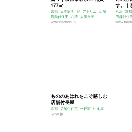
177㎡
す。｜
119㎡
京都
日本庭園
庭
アトリエ
店舗
八清
京都
店舗付住宅
八清
大家女子
店舗付住
www.hachise.jp
喫茶店
www.hachi
もののあはれをこそ慈しむ
店舗付長屋
京都
店舗付住宅
一軒家
いえ屋
iyeya.jp