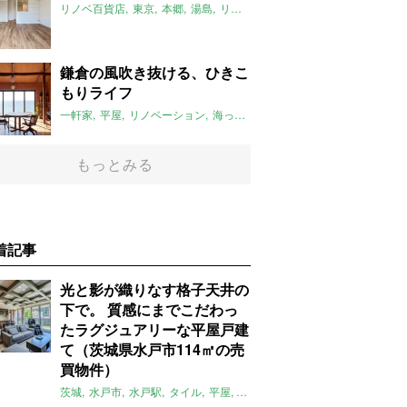
リノベ百貨店
東京
本郷
湯島
リノベーション
文京区
キッチン
2
鎌倉の風吹き抜ける、ひきこ
もりライフ
一軒家
平屋
リノベーション
海っぺり
ウッドデッキ
鎌倉
江ノ電
もっとみる
着記事
光と影が織りなす格子天井の
下で。 質感にまでこだわっ
たラグジュアリーな平屋戸建
て（茨城県水戸市114㎡の売
買物件）
茨城
水戸市
水戸駅
タイル
平屋
一軒家
テラス
庭
募集中
売買