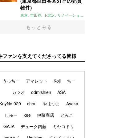
(東京都世田谷区51㎡の売買
物件)
東京
世田谷
下北沢
リノベーション
1LDK
本棚
ライター：ほしり
もっとみる
件ファンを支えてくださってる皆様
うっちー
アマレット
Koji
ちー
カツオ
odmishien
ASA
KeyNo.029
chou
やまつま
Ayaka
しゅー
kee
伊藤商店
とみこ
GAJA
デューク内藤
ミヤコドリ
magさん
Umising
てんてこまい