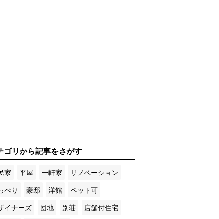
テゴリから記事をさがす
民家
平屋
一軒家
リノベーション
っぺり
豪邸
洋館
ペット可
ザイナーズ
団地
別荘
店舗付住宅