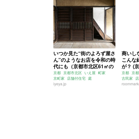
いつか見た“街のよろず屋さ
商いし
ん”のようなお店を令和の時
こんな
代にも（京都市北区61㎡の
が？ 
売買物件）
物件)
京都
京都市北区
いえ屋
町家
京都
京都
京町家
店舗付住宅
庭
古民家
店
リノベーション
iyeya.jp
土間
募集中
売買
ライター
roommarke
ルームマ