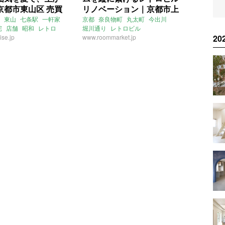
京都市東山区 売買
リノベーション｜京都市上
京区 賃貸 34㎡
東山
七条駅
一軒家
京都
奈良物町
丸太町
今出川
宅
店舗
昭和
レトロ
堀川通り
レトロビル
2
se.jp
リノベーション
www.roommarket.jp
事務所
店舗
店舗付住宅
メゾネット
ルームマーケット