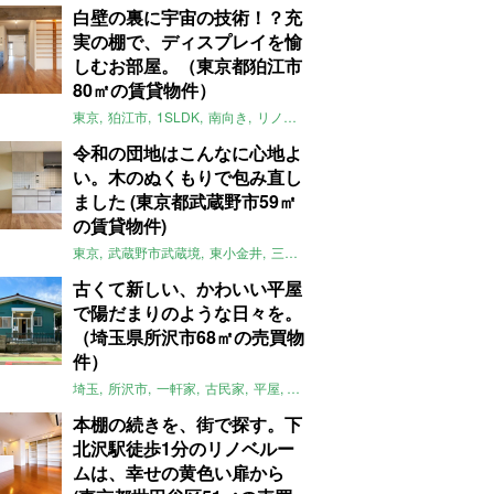
白壁の裏に宇宙の技術！？充
実の棚で、ディスプレイを愉
しむお部屋。（東京都狛江市
80㎡の賃貸物件）
東京
狛江市
1SLDK
南向き
リノベ
キッチン
棚
広い
ガイナ塗料
令和の団地はこんなに心地よ
い。木のぬくもりで包み直し
ました (東京都武蔵野市59㎡
の賃貸物件)
東京
武蔵野市武蔵境
東小金井
三鷹
団地
リノベーション
木
2LD
古くて新しい、かわいい平屋
で陽だまりのような日々を。
（埼玉県所沢市68㎡の売買物
件）
埼玉
所沢市
一軒家
古民家
平屋
庭
リノベーション
アメリカンハ
本棚の続きを、街で探す。下
北沢駅徒歩1分のリノベルー
ムは、幸せの黄色い扉から