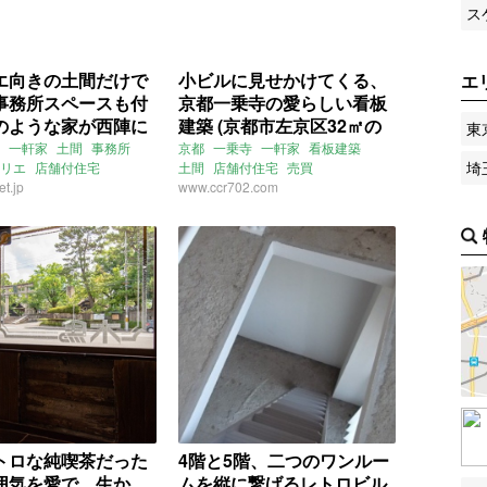
ス
エ向きの土間だけで
小ビルに見せかけてくる、
エ
事務所スペースも付
京都一乗寺の愛らしい看板
のような家が西陣に
建築 (京都市左京区32㎡の
東
市上京区の賃貸物件)
売買物件)
一軒家
土間
事務所
京都
一乗寺
一軒家
看板建築
埼
リエ
店舗付住宅
土間
店舗付住宅
売買
住宅
t.jp
ルームマーケット
www.ccr702.com
トロな純喫茶だった
4階と5階、二つのワンルー
囲気を愛で、生か
ムを縦に繋げるレトロビル