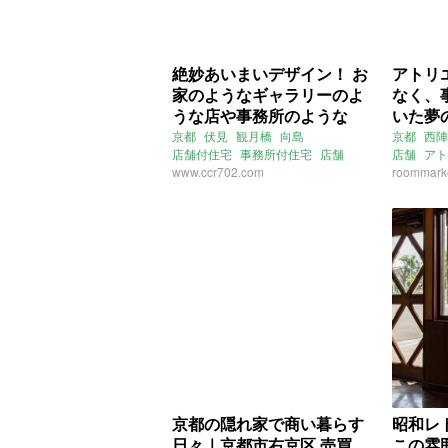
絶妙あいまいデザイン！ お
アトリ
家のようなギャラリーのよ
なく、
うな店や事務所のような
いた夢
(京都市伏見区63㎡の売買物
(京都
京都
伏見
観月橋
向島
京都
西陣
店舗付住宅
事務所付住宅
店舗
店舗
アト
件)
事務所
www.ccr702.com
ギャラリー
土間
売買
事務所付
roommarke
賃貸
京都の隠れ家で商い暮らす
昭和レ
日々｜京都市右京区 売買
この雰