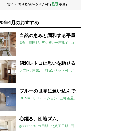
8/8
買う・借りる物件をさがす (
更新)
020年4月のおすすめ
自然の恵みと調和する平屋
愛知
額田郡
三ケ根
一戸建て
コミュニティ
田舎暮らし
平屋
ロフ
昭和レトロに思いを馳せる
足立区
東京
一軒家
ペット可
北千住
2020年4月のおすすめ
ブルーの世界に迷い込んで。
REISM
リノベーション
三軒茶屋
海外ホテル
カラフル
キッチン広
心躍る、団地ズム。
goodroom
豊田駅
北八王子駅
団地
ウッドテラス
庭付き
シェア畑