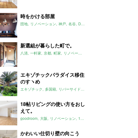
時をかける部屋
団地
リノベーション
神戸
名谷
DIY可
昭和
独り暮らし
ファミリ
新選組が暮らした町で。
八清
一軒家
京都
町家
リノベーション
大家女子
庭
2020年4月
エキゾチックパラダイス移住
のすヽめ
エキゾチック
多国籍
リバーサイド
2020年4月のおすすめ
18帖リビングの使い方をおし
えて。
goodroom
大阪
リノベーション
1LDK
二人暮らし
駅近
2020年
かわいい仕切り壁の向こう