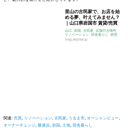
里山の古民家で、お店を始
める夢、叶えてみません？
｜山口県岩国市 賃貸/売買
98㎡
山口
岩国
古民家
店舗付き物件
リノベーション
田舎暮らし
絶景
売買
賃貸
mag.akyrise.jp
関連:
売買
,
リノベーション
,
古民家
,
うるま市
,
オーシャンビュー
,
オーナーチェンジ
,
勝連浜
,
岩国
,
土地
,
田舎暮らし