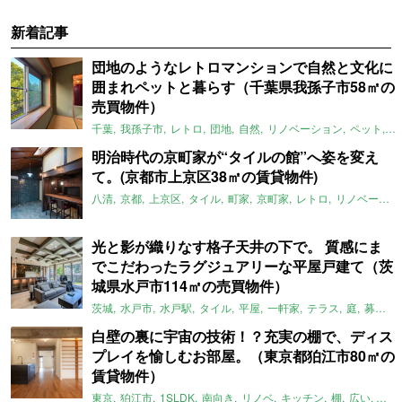
新着記事
団地のようなレトロマンションで自然と文化に
囲まれペットと暮らす（千葉県我孫子市58㎡の
売買物件）
千葉
我孫子市
レトロ
団地
自然
リノベーション
ペット
ラ
明治時代の京町家が“タイルの館”へ姿を変え
て。(京都市上京区38㎡の賃貸物件)
八清
京都
上京区
タイル
町家
京町家
レトロ
リノベーション
光と影が織りなす格子天井の下で。 質感にま
でこだわったラグジュアリーな平屋戸建て（茨
城県水戸市114㎡の売買物件）
茨城
水戸市
水戸駅
タイル
平屋
一軒家
テラス
庭
募集中
白壁の裏に宇宙の技術！？充実の棚で、ディス
プレイを愉しむお部屋。（東京都狛江市80㎡の
賃貸物件）
東京
狛江市
1SLDK
南向き
リノベ
キッチン
棚
広い
ガイ