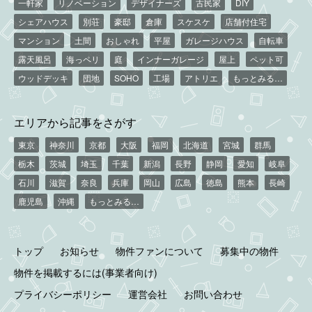
一軒家
リノベーション
デザイナーズ
古民家
DIY
シェアハウス
別荘
豪邸
倉庫
スケスケ
店舗付住宅
マンション
土間
おしゃれ
平屋
ガレージハウス
自転車
露天風呂
海っペリ
庭
インナーガレージ
屋上
ペット可
ウッドデッキ
団地
SOHO
工場
アトリエ
もっとみる…
エリアから記事をさがす
東京
神奈川
京都
大阪
福岡
北海道
宮城
群馬
栃木
茨城
埼玉
千葉
新潟
長野
静岡
愛知
岐阜
石川
滋賀
奈良
兵庫
岡山
広島
徳島
熊本
長崎
鹿児島
沖縄
もっとみる…
トップ
お知らせ
物件ファンについて
募集中の物件
物件を掲載するには(事業者向け)
プライバシーポリシー
運営会社
お問い合わせ