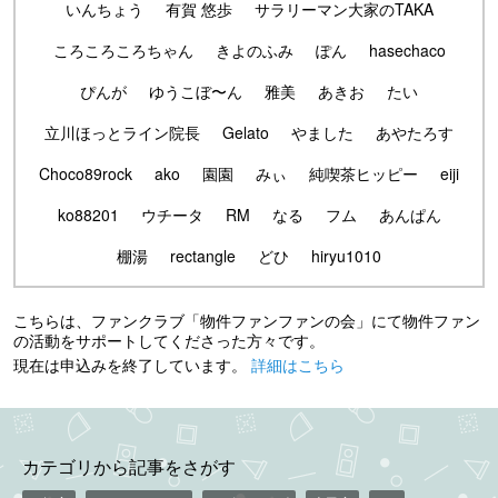
いんちょう
有賀 悠歩
サラリーマン大家のTAKA
ころころころちゃん
きよのふみ
ぽん
hasechaco
ぴんが
ゆうこぼ〜ん
雅美
あきお
たい
立川ほっとライン院長
Gelato
やました
あやたろす
Choco89rock
ako
園園
みぃ
純喫茶ヒッピー
eiji
ko88201
ウチータ
RM
なる
フム
あんぱん
棚湯
rectangle
どひ
hiryu1010
こちらは、ファンクラブ「物件ファンファンの会」にて物件ファン
の活動をサポートしてくださった方々です。
現在は申込みを終了しています。
詳細はこちら
カテゴリから記事をさがす