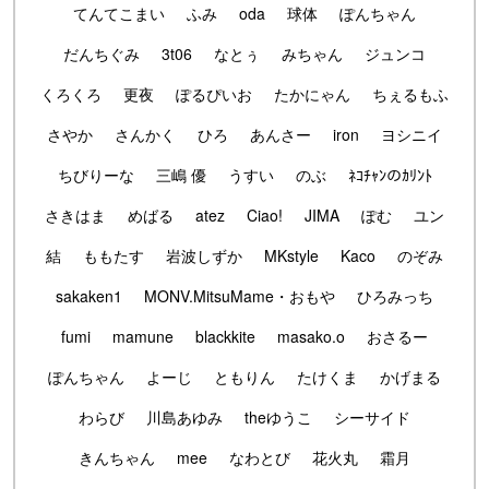
てんてこまい
ふみ
oda
球体
ぽんちゃん
だんちぐみ
3t06
なとぅ
みちゃん
ジュンコ
くろくろ
更夜
ぽるぴいお
たかにゃん
ちぇるもふ
さやか
さんかく
ひろ
あんさー
iron
ヨシニイ
ちびりーな
三嶋 優
うすい
のぶ
ﾈｺﾁｬﾝのｶﾘﾝﾄ
さきはま
めばる
atez
Ciao!
JIMA
ぽむ
ユン
結
ももたす
岩波しずか
MKstyle
Kaco
のぞみ
sakaken1
MONV.MitsuMame・おもや
ひろみっち
fumi
mamune
blackkite
masako.o
おさるー
ぽんちゃん
よーじ
ともりん
たけくま
かげまる
わらび
川島あゆみ
theゆうこ
シーサイド
きんちゃん
mee
なわとび
花火丸
霜月