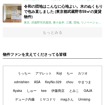
令和の団地はこんなに心地よい。木のぬくもり
で包み直しました (東京都武蔵野市59㎡の賃貸
物件)
東京
武蔵野市武蔵境
東小金井
三鷹
団地
リノベーション
もっとみる
物件ファンを支えてくださってる皆様
うっちー
アマレット
Koji
ちー
カツオ
odmishien
ASA
KeyNo.029
chou
やまつま
Ayaka
しゅー
kee
伊藤商店
とみこ
GAJA
デューク内藤
ミヤコドリ
magさん
Umising