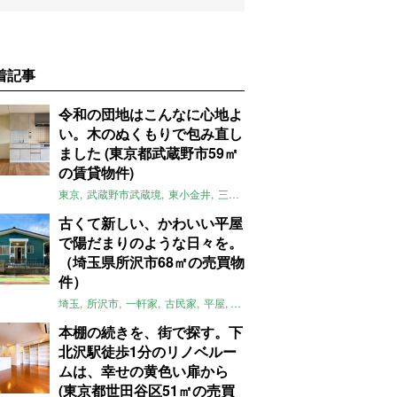
着記事
令和の団地はこんなに心地よ
い。木のぬくもりで包み直し
ました (東京都武蔵野市59㎡
の賃貸物件)
東京
武蔵野市武蔵境
東小金井
三鷹
団地
リノベーション
木
2LD
古くて新しい、かわいい平屋
で陽だまりのような日々を。
（埼玉県所沢市68㎡の売買物
件）
埼玉
所沢市
一軒家
古民家
平屋
庭
リノベーション
アメリカンハ
本棚の続きを、街で探す。下
北沢駅徒歩1分のリノベルー
ムは、幸せの黄色い扉から
(東京都世田谷区51㎡の売買