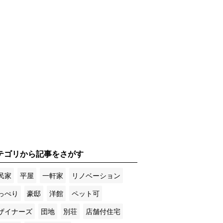
テゴリから記事をさがす
民家
平屋
一軒家
リノベーション
っぺり
豪邸
洋館
ペット可
ザイナーズ
団地
別荘
店舗付住宅