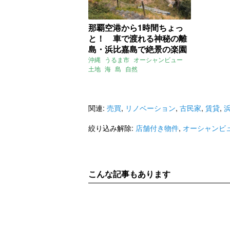
那覇空港から1時間ちょっ
と！ 車で渡れる神秘の離
島・浜比嘉島で絶景の楽園
をつくる夢（沖縄県うるま
沖縄
うるま市
オーシャンビュー
土地
海
島
自然
市1783.95㎡の売買物件）
オーナーチェンジ
店舗付き物件
山
浜比嘉島
勝連浜
海っぺり
売買
関連:
売買
,
リノベーション
,
古民家
,
賃貸
,
絞り込み解除:
店舗付き物件
,
オーシャンビ
こんな記事もあります