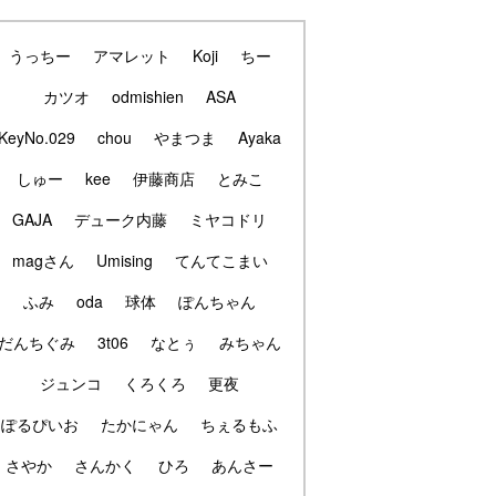
うっちー
アマレット
Koji
ちー
カツオ
odmishien
ASA
KeyNo.029
chou
やまつま
Ayaka
しゅー
kee
伊藤商店
とみこ
GAJA
デューク内藤
ミヤコドリ
magさん
Umising
てんてこまい
ふみ
oda
球体
ぽんちゃん
だんちぐみ
3t06
なとぅ
みちゃん
ジュンコ
くろくろ
更夜
ぽるぴいお
たかにゃん
ちぇるもふ
さやか
さんかく
ひろ
あんさー