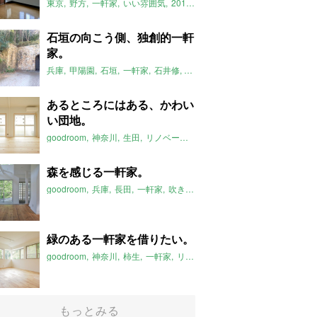
東京
野方
一軒家
いい雰囲気
2018年5月のおすすめ
石垣の向こう側、独創的一軒
家。
兵庫
甲陽園
石垣
一軒家
石井修
2018年5月のおすすめ
あるところにはある、かわい
い団地。
goodroom
神奈川
生田
リノベーション
団地
2018年5月のおすす
森を感じる一軒家。
goodroom
兵庫
長田
一軒家
吹き抜け
2018年5月のおすすめ
緑のある一軒家を借りたい。
goodroom
神奈川
柿生
一軒家
リノベーション
2018年5月のおす
もっとみる