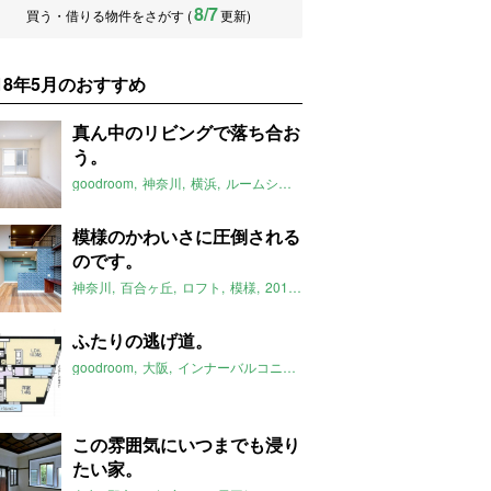
8/7
買う・借りる物件をさがす (
更新)
018年5月のおすすめ
真ん中のリビングで落ち合お
う。
goodroom
神奈川
横浜
ルームシェア
女性
ペット可
2018年5月
模様のかわいさに圧倒される
のです。
神奈川
百合ヶ丘
ロフト
模様
2018年5月のおすすめ
ふたりの逃げ道。
goodroom
大阪
インナーバルコニー
二人暮らし
1LDK
2018年5
この雰囲気にいつまでも浸り
たい家。