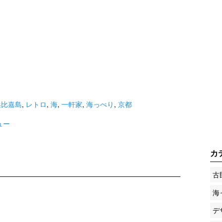
浜比嘉島
,
レトロ
,
海
,
一軒家
,
海っぺり
,
京都
ュー
カ
古
海
デ