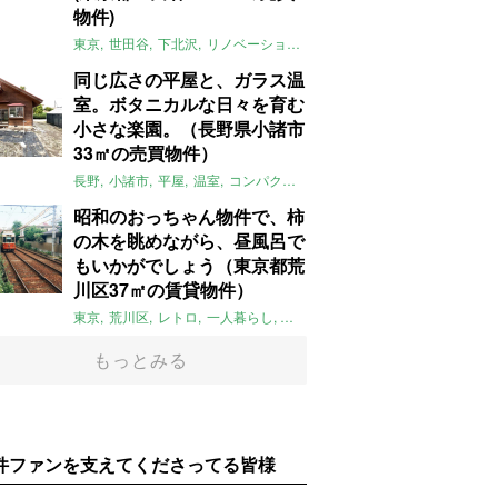
物件)
東京
世田谷
下北沢
リノベーション
1LDK
本棚
ライター：ほしり
同じ広さの平屋と、ガラス温
室。ボタニカルな日々を育む
小さな楽園。（長野県小諸市
33㎡の売買物件）
長野
小諸市
平屋
温室
コンパクト
自然
植物
庭
吹き抜け
無垢
昭和のおっちゃん物件で、柿
の木を眺めながら、昼風呂で
もいかがでしょう（東京都荒
川区37㎡の賃貸物件）
東京
荒川区
レトロ
一人暮らし
タイル
昭和レトロ
大家女子
トダ
もっとみる
件ファンを支えてくださってる皆様