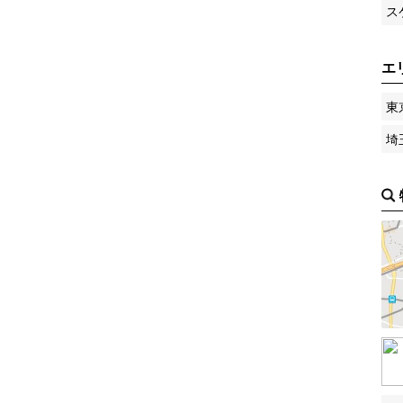
ス
エ
東
埼