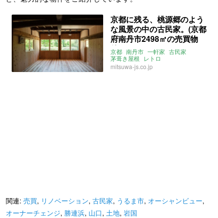
京都に残る、桃源郷のよう
な風景の中の古民家。(京都
府南丹市2498㎡の売買物
件）
京都
南丹市
一軒家
古民家
茅葺き屋根
レトロ
リノベーション
店舗付き物件
庭
mitsuwa-js.co.jp
縁側
蔵
売買
関連:
売買
,
リノベーション
,
古民家
,
うるま市
,
オーシャンビュー
,
オーナーチェンジ
,
勝連浜
,
山口
,
土地
,
岩国