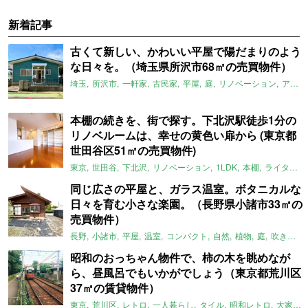
新着記事
古くて新しい、かわいい平屋で陽だまりのよう
な日々を。（埼玉県所沢市68㎡の売買物件）
埼玉
所沢市
一軒家
古民家
平屋
庭
リノベーション
アメリカンハウス
本棚の続きを、街で探す。下北沢駅徒歩1分の
リノベルームは、幸せの黄色い扉から (東京都
世田谷区51㎡の売買物件)
東京
世田谷
下北沢
リノベーション
1LDK
本棚
ライター：ほしりょうこ
同じ広さの平屋と、ガラス温室。ボタニカルな
日々を育む小さな楽園。（長野県小諸市33㎡の
売買物件）
長野
小諸市
平屋
温室
コンパクト
自然
植物
庭
吹き抜け
昭和のおっちゃん物件で、柿の木を眺めなが
ら、昼風呂でもいかがでしょう（東京都荒川区
37㎡の賃貸物件）
東京
荒川区
レトロ
一人暮らし
タイル
昭和レトロ
大家女子