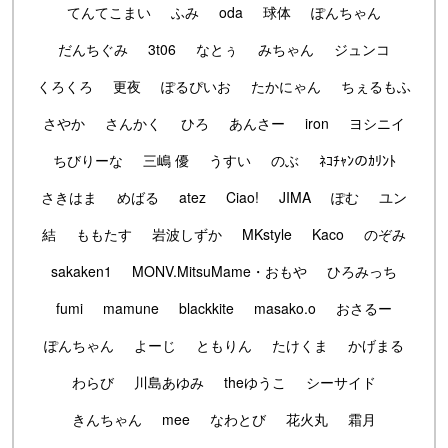
てんてこまい
ふみ
oda
球体
ぽんちゃん
だんちぐみ
3t06
なとぅ
みちゃん
ジュンコ
くろくろ
更夜
ぽるぴいお
たかにゃん
ちぇるもふ
さやか
さんかく
ひろ
あんさー
iron
ヨシニイ
ちびりーな
三嶋 優
うすい
のぶ
ﾈｺﾁｬﾝのｶﾘﾝﾄ
さきはま
めばる
atez
Ciao!
JIMA
ぽむ
ユン
結
ももたす
岩波しずか
MKstyle
Kaco
のぞみ
sakaken1
MONV.MitsuMame・おもや
ひろみっち
fumi
mamune
blackkite
masako.o
おさるー
ぽんちゃん
よーじ
ともりん
たけくま
かげまる
わらび
川島あゆみ
theゆうこ
シーサイド
きんちゃん
mee
なわとび
花火丸
霜月