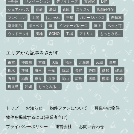
一軒家
リノベーション
デザイナーズ
古民家
DIY
シェアハウス
別荘
豪邸
倉庫
スケスケ
店舗付住宅
マンション
土間
おしゃれ
平屋
ガレージハウス
自転車
露天風呂
海っペリ
庭
インナーガレージ
屋上
ペット可
ウッドデッキ
団地
SOHO
工場
アトリエ
もっとみる…
エリアから記事をさがす
東京
神奈川
京都
大阪
福岡
北海道
宮城
群馬
栃木
茨城
埼玉
千葉
新潟
長野
静岡
愛知
岐阜
石川
滋賀
奈良
兵庫
岡山
広島
徳島
熊本
長崎
鹿児島
沖縄
もっとみる…
トップ
お知らせ
物件ファンについて
募集中の物件
物件を掲載するには(事業者向け)
プライバシーポリシー
運営会社
お問い合わせ