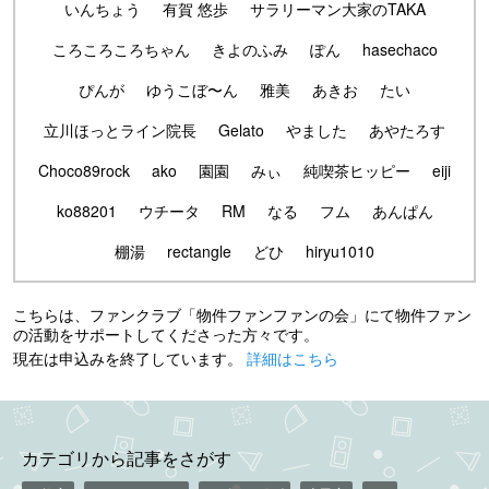
いんちょう
有賀 悠歩
サラリーマン大家のTAKA
ころころころちゃん
きよのふみ
ぽん
hasechaco
ぴんが
ゆうこぼ〜ん
雅美
あきお
たい
立川ほっとライン院長
Gelato
やました
あやたろす
Choco89rock
ako
園園
みぃ
純喫茶ヒッピー
eiji
ko88201
ウチータ
RM
なる
フム
あんぱん
棚湯
rectangle
どひ
hiryu1010
こちらは、ファンクラブ「物件ファンファンの会」にて物件ファン
の活動をサポートしてくださった方々です。
現在は申込みを終了しています。
詳細はこちら
カテゴリから記事をさがす