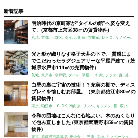
新着記事
明治時代の京町家が“タイルの館”へ姿を変え
て。(京都市上京区38㎡の賃貸物件)
八清
京都
上京区
タイル
町家
京町家
レトロ
リノベーション
光と影が織りなす格子天井の下で。 質感にま
でこだわったラグジュアリーな平屋戸建て（茨
城県水戸市114㎡の売買物件）
茨城
水戸市
水戸駅
タイル
平屋
一軒家
テラス
庭
募集中
白壁の裏に宇宙の技術！？充実の棚で、ディス
プレイを愉しむお部屋。（東京都狛江市80㎡の
賃貸物件）
東京
狛江市
1SLDK
南向き
リノベ
キッチン
棚
広い
ガイ
令和の団地はこんなに心地よい。木のぬくもり
で包み直しました (東京都武蔵野市59㎡の賃貸
物件)
東京
武蔵野市武蔵境
東小金井
三鷹
団地
リノベーション