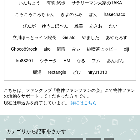
いんちょう
有賀 悠歩
サラリーマン大家のTAKA
ころころころちゃん
きよのふみ
ぽん
hasechaco
ぴんが
ゆうこぼ〜ん
雅美
あきお
たい
立川ほっとライン院長
Gelato
やました
あやたろす
Choco89rock
ako
園園
みぃ
純喫茶ヒッピー
eiji
ko88201
ウチータ
RM
なる
フム
あんぱん
棚湯
rectangle
どひ
hiryu1010
こちらは、ファンクラブ「物件ファンファンの会」にて物件ファン
の活動をサポートしてくださった方々です。
現在は申込みを終了しています。
詳細はこちら
カテゴリから記事をさがす