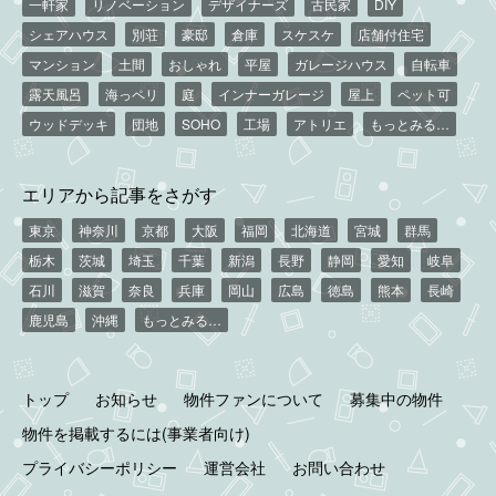
一軒家
リノベーション
デザイナーズ
古民家
DIY
シェアハウス
別荘
豪邸
倉庫
スケスケ
店舗付住宅
マンション
土間
おしゃれ
平屋
ガレージハウス
自転車
露天風呂
海っペリ
庭
インナーガレージ
屋上
ペット可
ウッドデッキ
団地
SOHO
工場
アトリエ
もっとみる…
エリアから記事をさがす
東京
神奈川
京都
大阪
福岡
北海道
宮城
群馬
栃木
茨城
埼玉
千葉
新潟
長野
静岡
愛知
岐阜
石川
滋賀
奈良
兵庫
岡山
広島
徳島
熊本
長崎
鹿児島
沖縄
もっとみる…
トップ
お知らせ
物件ファンについて
募集中の物件
物件を掲載するには(事業者向け)
プライバシーポリシー
運営会社
お問い合わせ