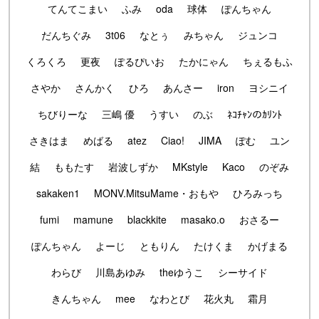
てんてこまい
ふみ
oda
球体
ぽんちゃん
だんちぐみ
3t06
なとぅ
みちゃん
ジュンコ
くろくろ
更夜
ぽるぴいお
たかにゃん
ちぇるもふ
さやか
さんかく
ひろ
あんさー
iron
ヨシニイ
ちびりーな
三嶋 優
うすい
のぶ
ﾈｺﾁｬﾝのｶﾘﾝﾄ
さきはま
めばる
atez
Ciao!
JIMA
ぽむ
ユン
結
ももたす
岩波しずか
MKstyle
Kaco
のぞみ
sakaken1
MONV.MitsuMame・おもや
ひろみっち
fumi
mamune
blackkite
masako.o
おさるー
ぽんちゃん
よーじ
ともりん
たけくま
かげまる
わらび
川島あゆみ
theゆうこ
シーサイド
きんちゃん
mee
なわとび
花火丸
霜月