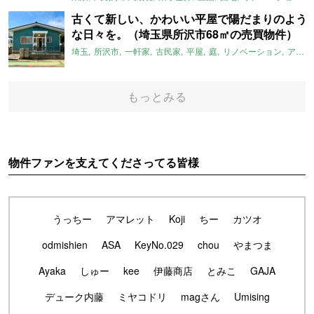
古くて新しい、かわいい平屋で陽だまりのよう
な日々を。（埼玉県所沢市68㎡の売買物件）
埼玉
所沢市
一軒家
古民家
平屋
庭
リノベーション
アメリカンハウス
もっとみる
物件ファンを支えてくださってる皆様
うっちー
アマレット
Koji
ちー
カツオ
odmishien
ASA
KeyNo.029
chou
やまつま
Ayaka
しゅー
kee
伊藤商店
とみこ
GAJA
デューク内藤
ミヤコドリ
magさん
Umising