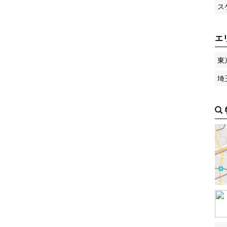
ス
エ
東
埼