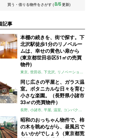
8/6
買う・借りる物件をさがす (
更新)
着記事
本棚の続きを、街で探す。下
北沢駅徒歩1分のリノベルー
ムは、幸せの黄色い扉から
(東京都世田谷区51㎡の売買
物件)
東京
世田谷
下北沢
リノベーション
1LDK
本棚
ライター：ほしり
同じ広さの平屋と、ガラス温
室。ボタニカルな日々を育む
小さな楽園。（長野県小諸市
33㎡の売買物件）
長野
小諸市
平屋
温室
コンパクト
自然
植物
庭
吹き抜け
無垢
昭和のおっちゃん物件で、柿
の木を眺めながら、昼風呂で
もいかがでしょう（東京都荒