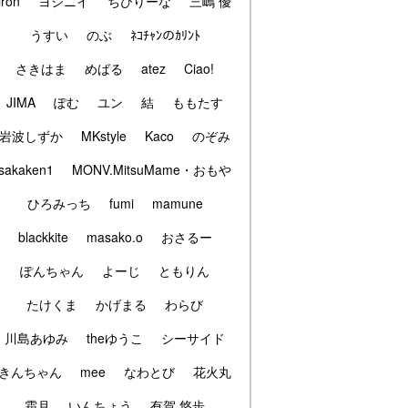
iron
ヨシニイ
ちびりーな
三嶋 優
うすい
のぶ
ﾈｺﾁｬﾝのｶﾘﾝﾄ
さきはま
めばる
atez
Ciao!
JIMA
ぽむ
ユン
結
ももたす
岩波しずか
MKstyle
Kaco
のぞみ
sakaken1
MONV.MitsuMame・おもや
ひろみっち
fumi
mamune
blackkite
masako.o
おさるー
ぽんちゃん
よーじ
ともりん
たけくま
かげまる
わらび
川島あゆみ
theゆうこ
シーサイド
きんちゃん
mee
なわとび
花火丸
霜月
いんちょう
有賀 悠歩