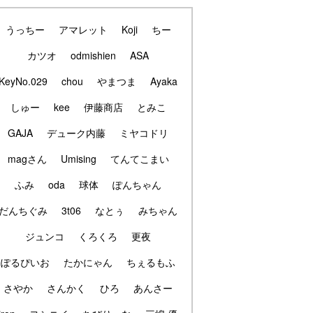
うっちー
アマレット
Koji
ちー
カツオ
odmishien
ASA
KeyNo.029
chou
やまつま
Ayaka
しゅー
kee
伊藤商店
とみこ
GAJA
デューク内藤
ミヤコドリ
magさん
Umising
てんてこまい
ふみ
oda
球体
ぽんちゃん
だんちぐみ
3t06
なとぅ
みちゃん
ジュンコ
くろくろ
更夜
ぽるぴいお
たかにゃん
ちぇるもふ
さやか
さんかく
ひろ
あんさー