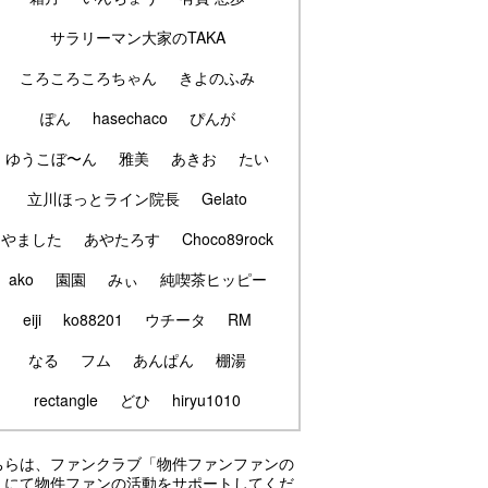
サラリーマン大家のTAKA
ころころころちゃん
きよのふみ
ぽん
hasechaco
ぴんが
ゆうこぼ〜ん
雅美
あきお
たい
立川ほっとライン院長
Gelato
やました
あやたろす
Choco89rock
ako
園園
みぃ
純喫茶ヒッピー
eiji
ko88201
ウチータ
RM
なる
フム
あんぱん
棚湯
rectangle
どひ
hiryu1010
ちらは、ファンクラブ「物件ファンファンの
」にて物件ファンの活動をサポートしてくだ