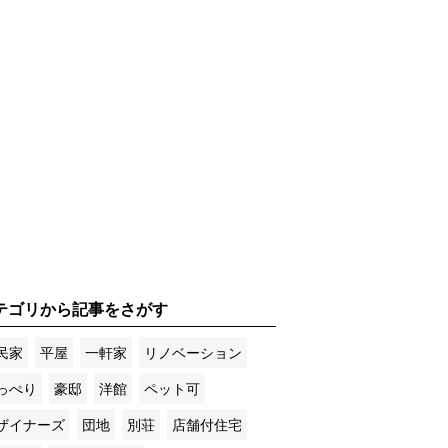
テゴリから記事をさがす
民家
平屋
一軒家
リノベーション
っぺり
豪邸
洋館
ペット可
ザイナーズ
団地
別荘
店舗付住宅