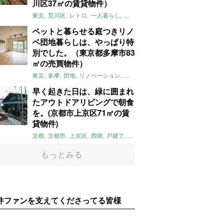
川区37㎡の賃貸物件）
東京
荒川区
レトロ
一人暮らし
タイル
昭和レトロ
大家女子
トダ
ペットと暮らせる庭つきリノ
ベ団地暮らしは、やっぱり特
別でした。（東京都多摩市83
㎡の売買物件）
東京
多摩
団地
リノベーション
庭
ペット可
大家女子
団地リノベ
早く起きた日は、緑に囲まれ
たアウトドアリビングで朝食
を。(京都市上京区71㎡の賃
貸物件)
京都
京都市
上京区
西陣
戸建て
平屋
京町家
リノベーション
庭
もっとみる
件ファンを支えてくださってる皆様