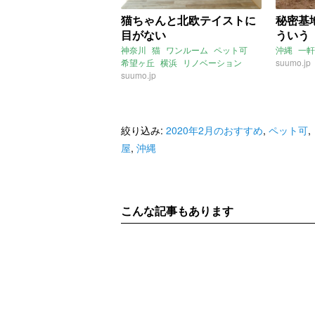
猫ちゃんと北欧テイストに
秘密基
目がない
ういう
神奈川
猫
ワンルーム
ペット可
沖縄
一軒
希望ヶ丘
横浜
リノベーション
suumo.jp
2020年2月のおすすめ
suumo.jp
絞り込み:
2020年2月のおすすめ
,
ペット可
,
屋
,
沖縄
こんな記事もあります