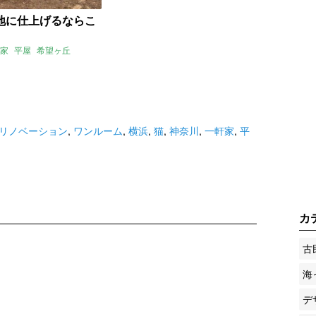
地に仕上げるならこ
家
平屋
希望ヶ丘
リノベーション
,
ワンルーム
,
横浜
,
猫
,
神奈川
,
一軒家
,
平
カ
古
海
デ